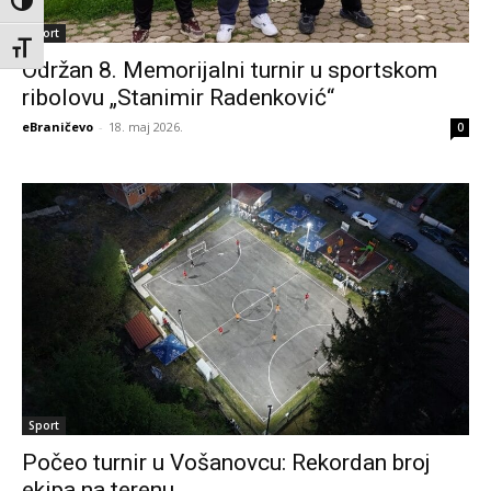
Toggle High Contrast
Sport
Toggle Font size
Održan 8. Memorijalni turnir u sportskom
ribolovu „Stanimir Radenković“
eBraničevo
-
18. maj 2026.
0
Sport
Počeo turnir u Vošanovcu: Rekordan broj
ekipa na terenu