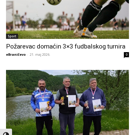
Sport
Požarevac domaćin 3×3 fudbalskog turnira
eBraničevo
-
21. maj 2026.
0