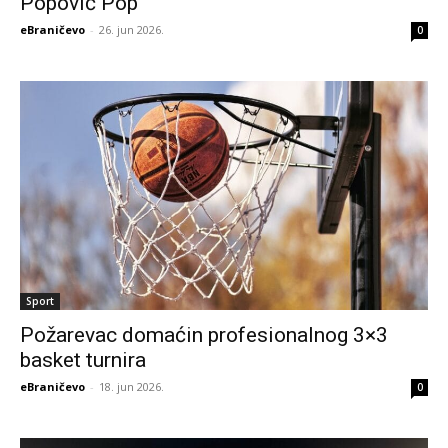
Popović Pop“
eBraničevo
-
26. jun 2026.
0
Sport
Požarevac domaćin profesionalnog 3×3
basket turnira
eBraničevo
-
18. jun 2026.
0