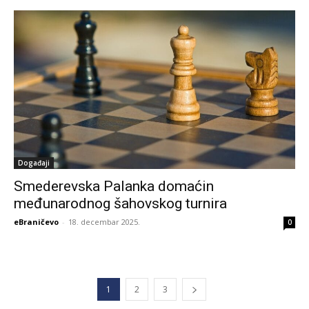
Događaji
Smederevska Palanka domaćin
međunarodnog šahovskog turnira
eBraničevo
-
18. decembar 2025.
0
1
2
3