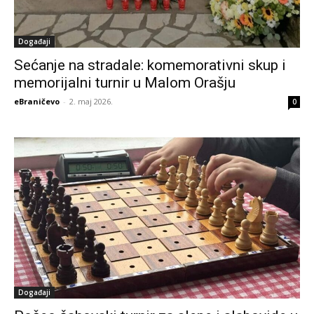
Događaji
Sećanje na stradale: komemorativni skup i
memorijalni turnir u Malom Orašju
eBraničevo
-
2. maj 2026.
0
Događaji