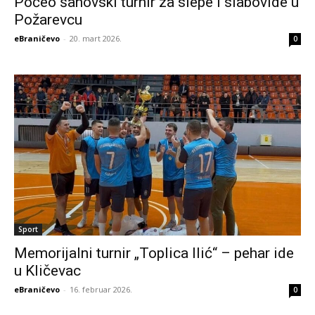
Počeo šahovski turnir za slepe i slabovide u
Požarevcu
eBraničevo
-
20. mart 2026.
0
Sport
Memorijalni turnir „Toplica Ilić“ – pehar ide
u Kličevac
eBraničevo
-
16. februar 2026.
0