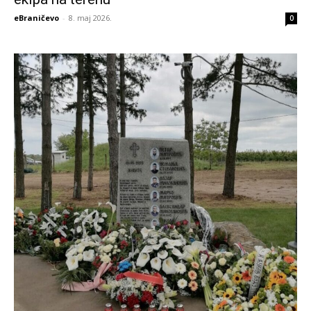
eBraničevo
-
8. maj 2026.
0