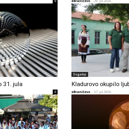
eBraničevo
-
29. jul 2026.
0
Događaji
 31. jula
Kladurovo okupilo ljub
eBraničevo
-
27. jul 2026.
0