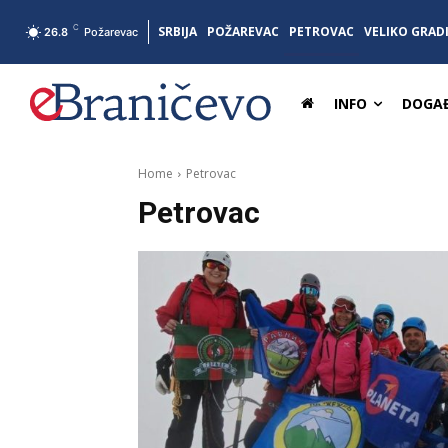
C
SRBIJA
POŽAREVAC
PETROVAC
VELIKO GRAD
26.8
Požarevac
INFO
DOGAĐ
Home
Petrovac
Petrovac