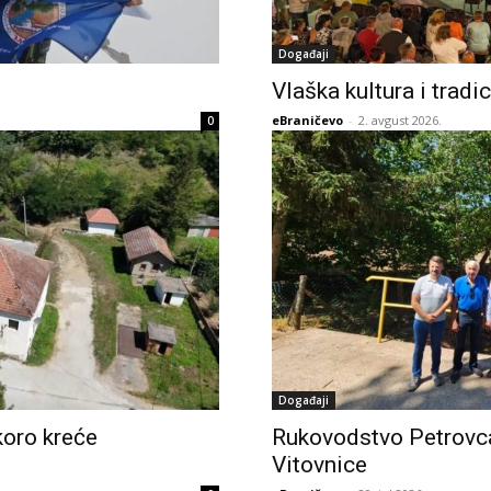
Događaji
Vlaška kultura i tradi
eBraničevo
-
2. avgust 2026.
0
Događaji
koro kreće
Rukovodstvo Petrovca
Vitovnice