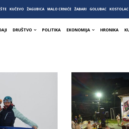
IŠTE
KUČEVO
ŽAGUBICA
MALO CRNIĆE
ŽABARI
GOLUBAC
KOSTOLAC
AJI
DRUŠTVO
POLITIKA
EKONOMIJA
HRONIKA
K