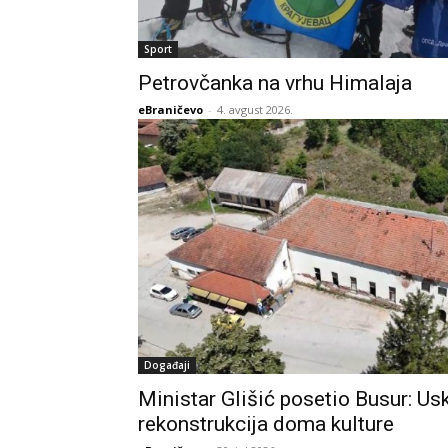
Sport
Petrovčanka na vrhu Himalaja
eBraničevo
-
4. avgust 2026.
Događaji
Ministar Glišić posetio Busur: Us
rekonstrukcija doma kulture