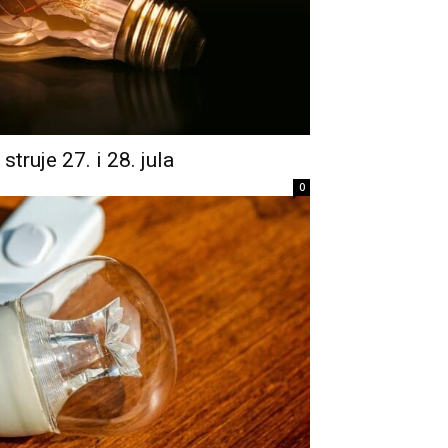
struje 27. i 28. jula
0