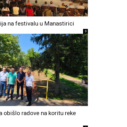
cija na festivalu u Manastirici
0
 obišlo radove na koritu reke