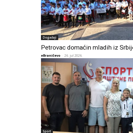
Događaji
Petrovac domaćin mladih iz Srbije
eBraničevo
-
26. jul 2026.
Sport