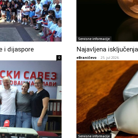
Servisne informacije
 i dijaspore
Najavljena isključenja 
eBraničevo
-
25. jul 2026.
0
Servisne informacije