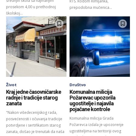
srednjih škola sa najmanjim
RTS. Rodom Rimljanka,
prosekom 4,00 u prethodnoj
prepodobna mučenica...
školskoj...
Život
Društvo
Kraj jedne časovničarske
Komunalna milicija
radnje i tradicije starog
Požarevac upozorila
zanata
ugostitelje i najavila
pojačane kontrole
"Nakon višedecenijskog rada,
Komunalna milicija Grada
posvećenosti i očuvanja tradicije
Požarevca izdala je upozorenje
potvrdjene i sertifikatom starog
ugostiteljima na teritoriji ovog
zanata, došao je trenutak da naša