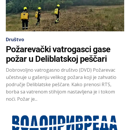
Društvo
Požarevački vatrogasci gase
požar u Deliblatskoj peščari
Dobrovoljno vatrogasno društvo (DVD) Požarevac
učestvuje u gašenju velikog požara koji je zahvatio
područje Deliblatske peščare. Kako prenosi RTS,
borba sa vatrenom stihijom nastavljena je i tokom
noći. Požar je...