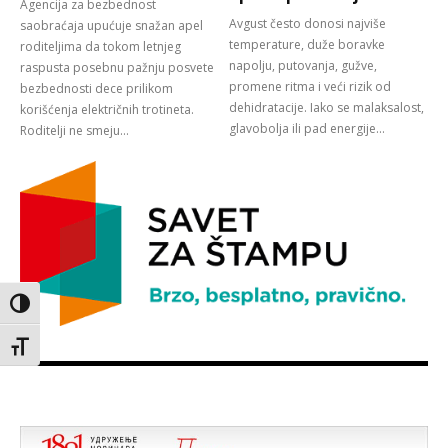
Agencija za bezbednost
Avgust često donosi najviše
saobraćaja upućuje snažan apel
temperature, duže boravke
roditeljima da tokom letnjeg
napolju, putovanja, gužve,
raspusta posebnu pažnju posvete
promene ritma i veći rizik od
bezbednosti dece prilikom
dehidratacije. Iako se malaksalost,
korišćenja električnih trotineta.
glavobolja ili pad energije...
Roditelji ne smeju...
Toggle High Contrast
Toggle Font size