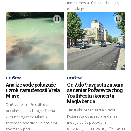
merna mesta- Carina i Radinac,
objavila je...
Društvo
Društvo
Analize vode pokazaće
Od 7.do 9.avgusta zatvara
uzrok zamućenosti Vrela
se centar Požarevca zbog
Mlave
YouthFesta i koncerta
Magla benda
Društvene mreže ovih dana
Turistička organizacija Grada
preplavljene su fotografijama
Požarevca obavestila je danas
zamućenog vrela Mlave koje je
medije da će povodom
zaštićeno područje i hidrološki
održavanja manifestacije “ Karavan
spomenik prve