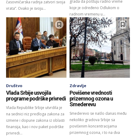
grada da poštuju radno vreme
časovničarska radnja zatvori svoja
koje je određeno Odlukom o
vrata”. Ovako je svoju...
radnom vremenu u...
Društvo
Zdravlje
Vlada Srbije usvojila
Povišene vrednosti
programe podrške privredi
prizemnog ozona u
Smederevu
Vlada Republike Srbije utvrdila je
Smederevo se našlo danas među
na sednici niz predloga zakona za
nekoliko gradova Srbije sa
izmene i dopune zakona iz oblasti
povišenim koncentracijama
finansija, kao i nov paket podrške
prizemnog ozona, i to na dva
privredi...