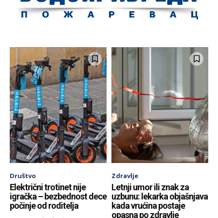
Društvo
Zdravlje
Električni trotinet nije
Letnji umor ili znak za
igračka – bezbednost dece
uzbunu: lekarka objašnjava
počinje od roditelja
kada vrućina postaje
opasna po zdravlje