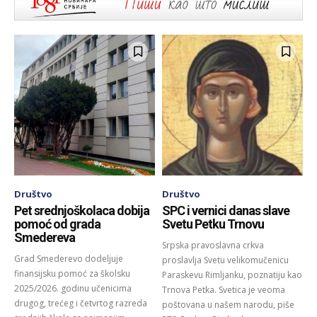
Društvo
Društvo
Pet srednjoškolaca dobija
SPC i vernici danas slave
pomoć od grada
Svetu Petku Trnovu
Smedereva
Srpska pravoslavna crkva
Grad Smederevo dodeljuje
proslavlja Svetu velikomučenicu
finansijsku pomoć za školsku
Paraskevu Rimljanku, poznatiju kao
2025/2026. godinu učenicima
Trnova Petka. Svetica je veoma
drugog, trećeg i četvrtog razreda
poštovana u našem narodu, piše