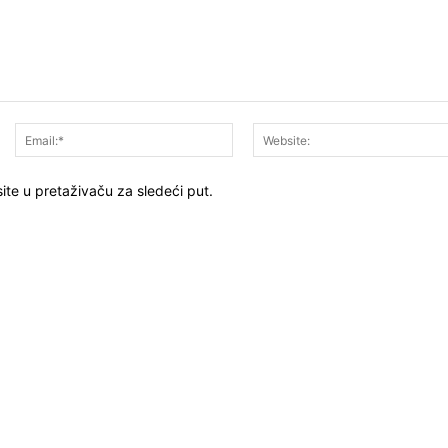
Ime:*
Email:*
ite u pretaživaču za sledeći put.