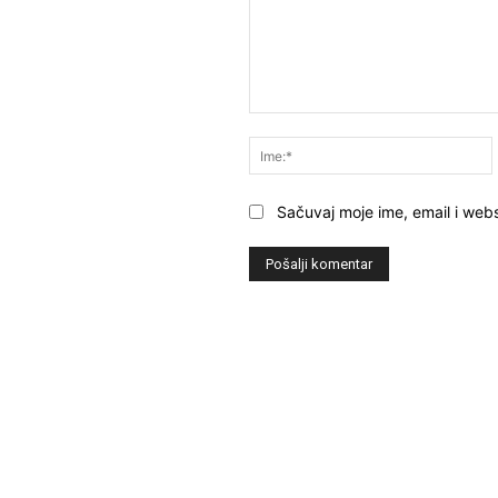
Komentar:
Sačuvaj moje ime, email i webs