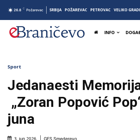
C
SRBIJA
POŽAREVAC
PETROVAC
VELIKO GRAD
26.8
Požarevac
INFO
DOGAĐ
Sport
Jedanaesti Memorijal
„Zoran Popović Pop“
juna
3. jun 2026.
GFS Smederevo