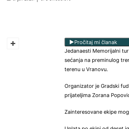
Pročitaj mi članak
Jedanaesti Memorijalni tu
sećanja na preminulog tren
terenu u Vranovu.
Organizator je Gradski fu
prijateljima Zorana Popovi
Zainteresovane ekipe mogu s
Uplata po ekipi od deset i