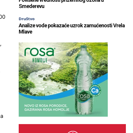
Smederevu
000
Društvo
Analize vode pokazaće uzrok zamućenosti Vrela
Mlave
,
k
da