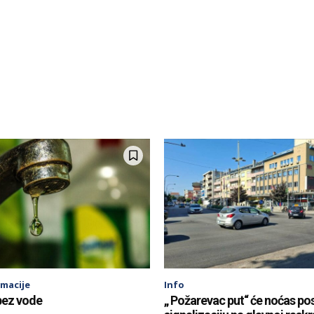
rmacije
Info
bez vode
„ Požarevac put“ će noćas pos