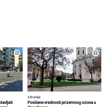
Zdravlje
tavljati
Povišene vrednosti prizemnog ozona u