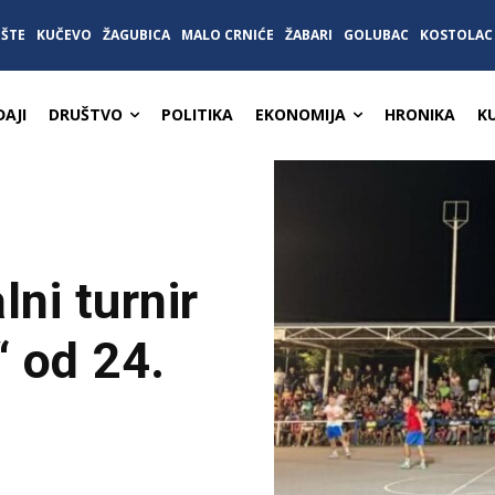
IŠTE
KUČEVO
ŽAGUBICA
MALO CRNIĆE
ŽABARI
GOLUBAC
KOSTOLAC
AJI
DRUŠTVO
POLITIKA
EKONOMIJA
HRONIKA
K
ni turnir
 od 24.