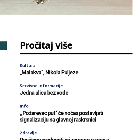
Pročitaj više
Kultura
„Malakva“, Nikola Puljeze
Servisne informacije
Jedna ulica bez vode
Info
„ Požarevac put“ će noćas postavljati
signalizaciju na glavnoj raskrsnici
Zdravlje
Povišene vrednosti prizemnog ozona u