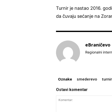
Turnir je nastao 2016. godi
da čuvaju sećanje na Zor
eBraničevo
Regionalni inter
Oznake
smederevo
turni
Ostavi komentar