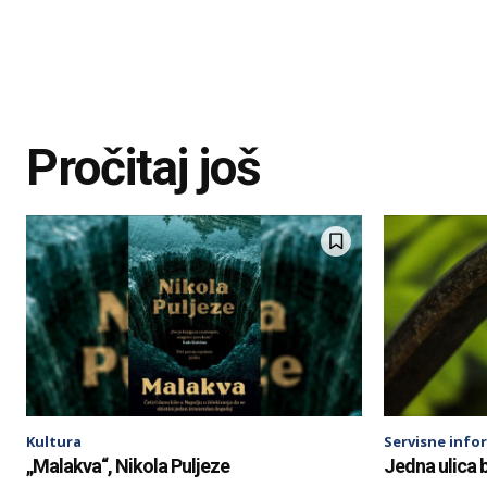
Pročitaj još
Kultura
Servisne info
„Malakva“, Nikola Puljeze
Jedna ulica 