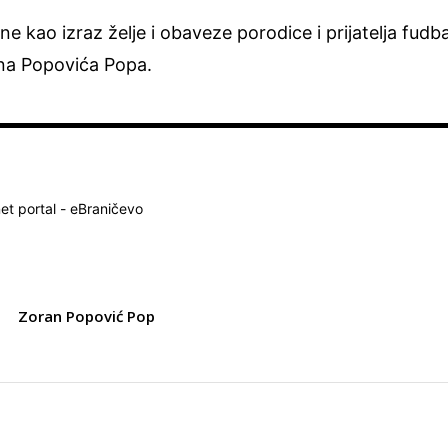
ne kao izraz želje i obaveze porodice i prijatelja fudb
ana Popovića Popa.
net portal - eBraničevo
r
Zoran Popović Pop