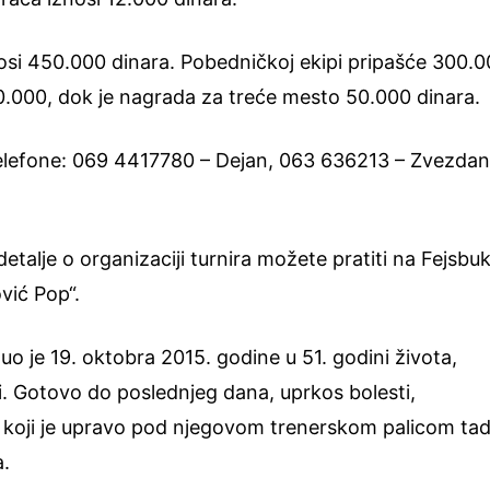
si 450.000 dinara. Pobedničkoj ekipi pripašće 300.
00.000, dok je nagrada za treće mesto 50.000 dinara.
 telefone: 069 4417780 – Dejan, 063 636213 – Zvezdan
etalje o organizaciji turnira možete pratiti na Fejsbu
vić Pop“.
 je 19. oktobra 2015. godine u 51. godini života,
i. Gotovo do poslednjeg dana, uprkos bolesti,
“, koji je upravo pod njegovom trenerskom palicom ta
a.