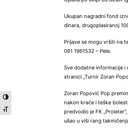
Ukupan nagradni fond izno
dinara, drugoplasiranoj 1
Prijave se mogu vršiti na
061 1961532 – Pele.
Sve dodatne informacije i d
stranici „Turnir Zoran Popo
Zoran Popović Pop preminuo
Toggle High Contrast
nakon kraće i teške bolest
Toggle Font size
predvodio je FK „Proleter
ušao u viši rang takmičenj