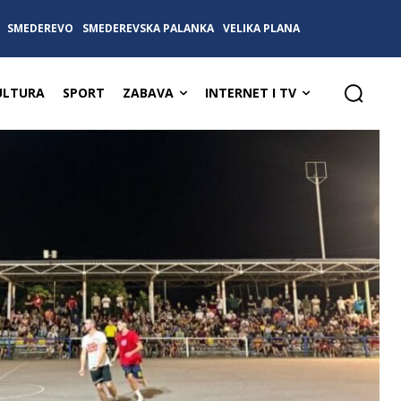
SMEDEREVO
SMEDEREVSKA PALANKA
VELIKA PLANA
ULTURA
SPORT
ZABAVA
INTERNET I TV