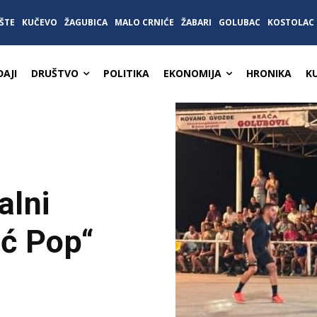
ŠTE
KUČEVO
ŽAGUBICA
MALO CRNIĆE
ŽABARI
GOLUBAC
KOSTOLAC
AJI
DRUŠTVO
POLITIKA
EKONOMIJA
HRONIKA
K
alni
ić Pop“