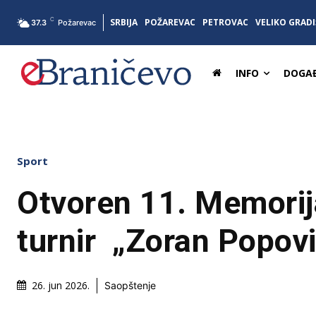
C
SRBIJA
POŽAREVAC
PETROVAC
VELIKO GRADI
37.3
Požarevac
INFO
DOGAĐ
Sport
Otvoren 11. Memorij
turnir „Zoran Popov
26. jun 2026.
Saopštenje