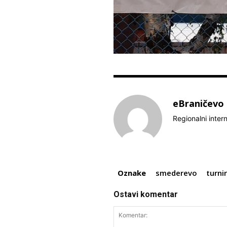
eBraničevo
Regionalni inter
Oznake
smederevo
turni
Ostavi komentar