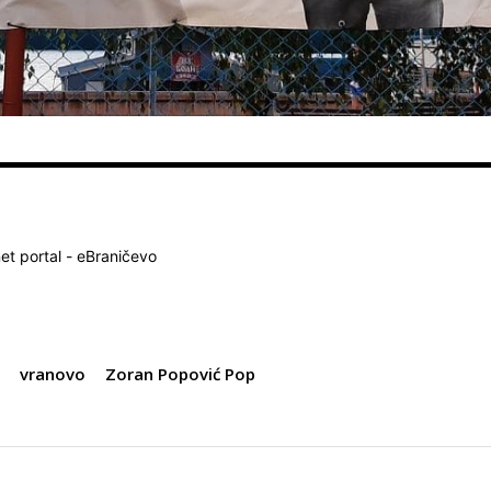
net portal - eBraničevo
r
vranovo
Zoran Popović Pop