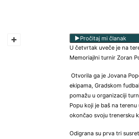
Pročitaj mi članak
U četvrtak uveče je na ter
Memoriajlni turnir Zoran 
Otvorila ga je Jovana Popov
ekipama, Gradskom fudbalsk
pomažu u organizaciji tur
Popu koji je baš na teren
okončao svoju trenersku ka
Odigrana su prva tri susre