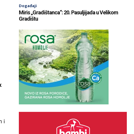
Događaji
Miris „Gradištanca“: 20. Pasuljijada u Velikom
Gradištu
k
 i