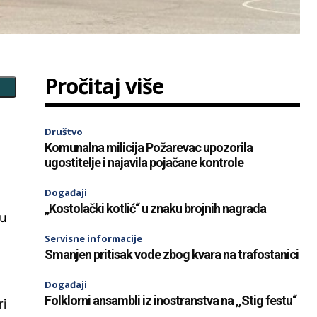
Pročitaj više
Društvo
Komunalna milicija Požarevac upozorila
ugostitelje i najavila pojačane kontrole
Događaji
„Kostolački kotlić“ u znaku brojnih nagrada
ću
Servisne informacije
Smanjen pritisak vode zbog kvara na trafostanici
Događaji
Folklorni ansambli iz inostranstva na ,,Stig festu“
ri