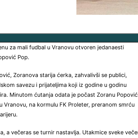
enu za mali fudbal u Vranovu otvoren jedanaesti
Popović Pop.
ić, Zoranova starija ćerka, zahvalivši se publici,
om savezu i prijateljima koji iz godine u godinu
nira. Minutom ćutanja odata je počast Zoranu Popovi
u u Vranovu, na kormulu FK Proleter, preranom smrću
rijeru.
ta, a večeras se turnir nastavlja. Utakmice sveke veče