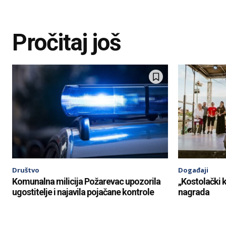
Pročitaj još
Društvo
Događaji
Komunalna milicija Požarevac upozorila
„Kostolački k
ugostitelje i najavila pojačane kontrole
nagrada