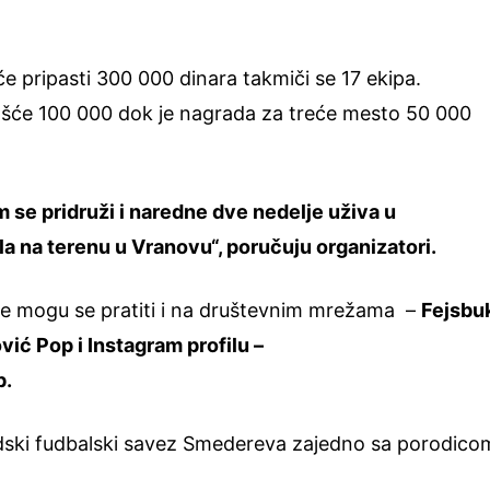
e pripasti 300 000 dinara takmiči se 17 ekipa.
pašće 100 000 dok je nagrada za treće mesto 50 000
 se pridruži i naredne dve nedelje uživa u
a na terenu u Vranovu“, poručuju organizatori.
je mogu se pratiti i na društevnim mrežama –
Fejsbu
vić Pop i Instagram profilu –
p.
adski fudbalski savez Smedereva zajedno sa porodicom