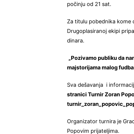
počinju od 21 sat.
Za titulu pobednika kome ć
Drugoplasiranoj ekipi pri
dinara.
„Pozivamo publiku da nam
majstorijama malog fudbal
Sva dešavanja i informaci
stranici Turnir Zoran Popo
turnir_zoran_popovic_po
Organizator turnira je Gr
Popovim prijateljima.