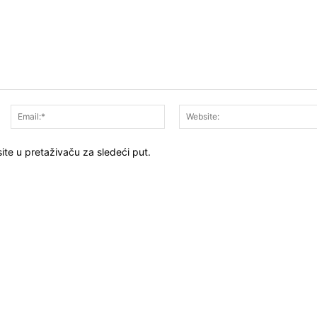
Ime:*
Email:*
ite u pretaživaču za sledeći put.