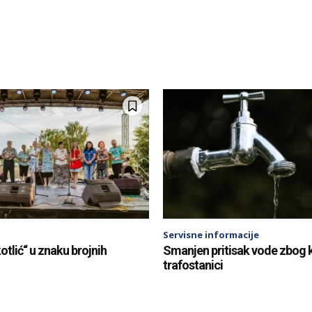
Servisne informacije
otlić“ u znaku brojnih
Smanjen pritisak vode zbog 
trafostanici