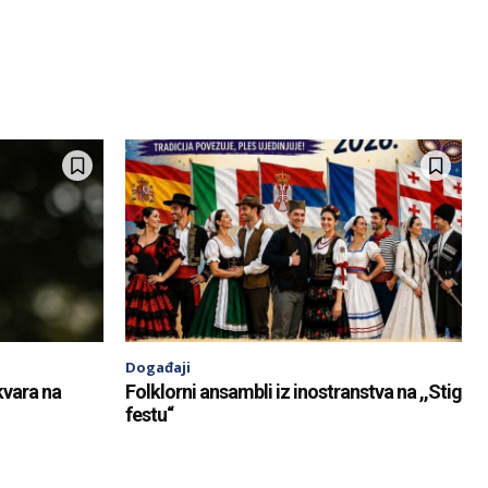
Događaji
kvara na
Folklorni ansambli iz inostranstva na ,,Stig
festu“