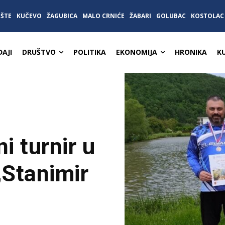
IŠTE
KUČEVO
ŽAGUBICA
MALO CRNIĆE
ŽABARI
GOLUBAC
KOSTOLAC
AJI
DRUŠTVO
POLITIKA
EKONOMIJA
HRONIKA
K
i turnir u
„Stanimir