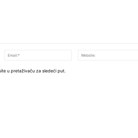
Ime:*
Email:*
ite u pretaživaču za sledeći put.