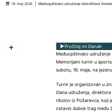
18. maj 2026.
Međuopštinsko udruženje distrofičara Smed
Pročitaj mi članak
Međuopštinsko udruženje d
Memorijalni turnir u sport
subotu, 16. maja, na jezeru
Turnir je organizovan u z
člana udruženja, direktora 
ribolov iz Požarevca, koji 
ostavio dubok trag među čl