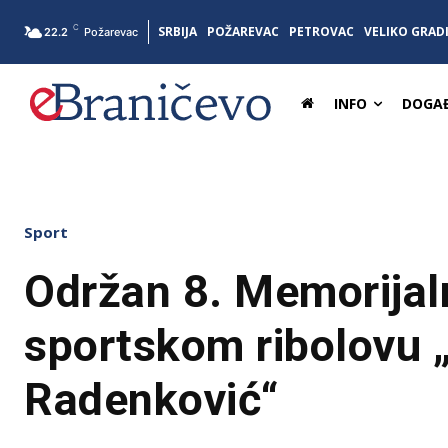
C
SRBIJA
POŽAREVAC
PETROVAC
VELIKO GRAD
22.2
Požarevac
INFO
DOGAĐ
Sport
Održan 8. Memorijaln
sportskom ribolovu 
Radenković“