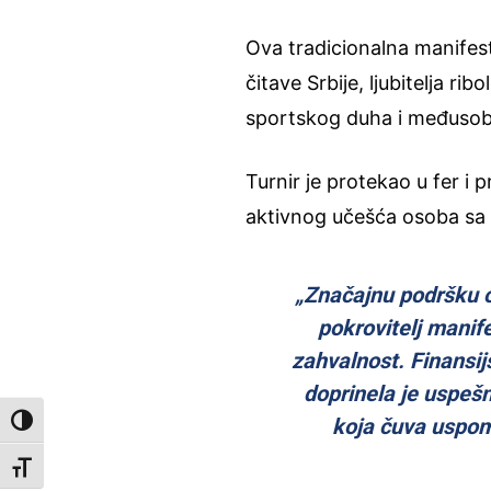
Ova tradicionalna manifesta
čitave Srbije, ljubitelja rib
sportskog duha i međusob
Turnir je protekao u fer i 
aktivnog učešća osoba sa 
„Značajnu podršku or
pokrovitelj manif
zahvalnost. Finansi
doprinela je uspešn
koja čuva uspom
Toggle High Contrast
Toggle Font size