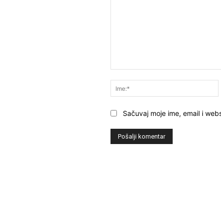
Komentar:
Sačuvaj moje ime, email i webs