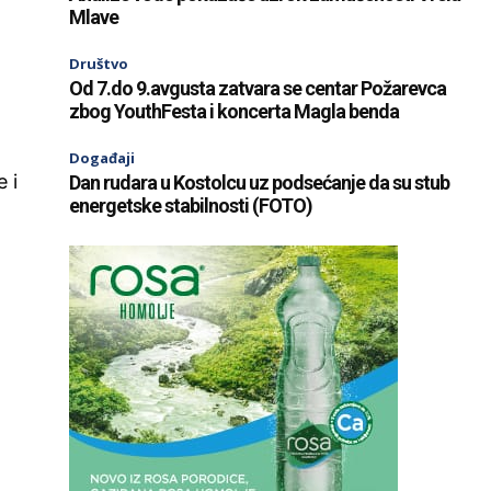
Mlave
Društvo
Od 7.do 9.avgusta zatvara se centar Požarevca
zbog YouthFesta i koncerta Magla benda
Događaji
e i
Dan rudara u Kostolcu uz podsećanje da su stub
energetske stabilnosti (FOTO)