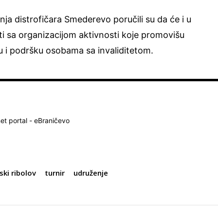
a distrofičara Smederevo poručili su da će i u
i sa organizacijom aktivnosti koje promovišu
iju i podršku osobama sa invaliditetom.
net portal - eBraničevo
ski ribolov
turnir
udruženje