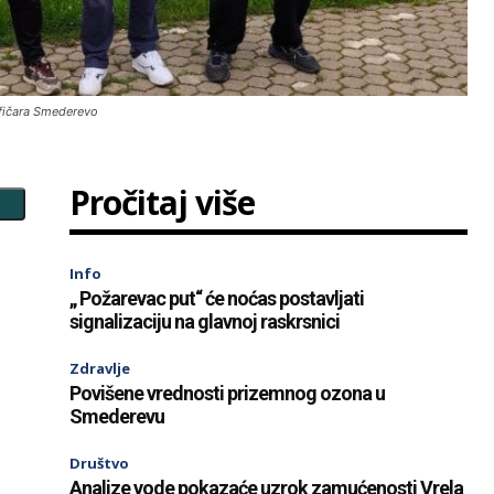
ofičara Smederevo
Pročitaj više
Info
„ Požarevac put“ će noćas postavljati
signalizaciju na glavnoj raskrsnici
Zdravlje
Povišene vrednosti prizemnog ozona u
Smederevu
Društvo
Analize vode pokazaće uzrok zamućenosti Vrela