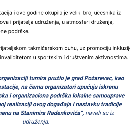
cija i ove godine okupila je veliki broj učesnika iz
olova i prijatelja udruženja, u atmosferi druženja,
ne podrške.
prijateljskom takmičarskom duhu, uz promociju inkluzij
invaliditetom u sportskim i društvenim aktivnostima.
ganizaciji turnira pružio je grad Požarevac, kao
estacije, na čemu organizatori upućuju iskrenu
jska i organizaciona podrška lokalne samouprave
oj realizaciji ovog događaja i nastavku tradicije
enu na Stanimira Radenkovića“,
naveli su iz
udruženja.