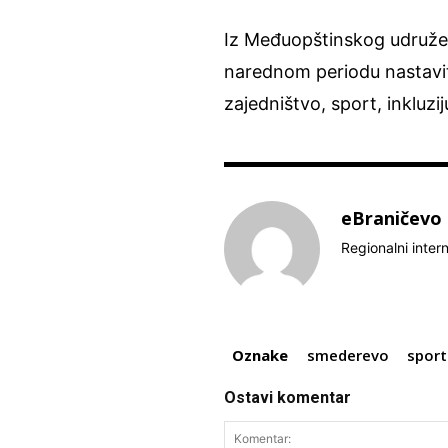
Iz Međuopštinskog udruženj
narednom periodu nastavit
zajedništvo, sport, inkluz
eBraničevo
Regionalni inter
Oznake
smederevo
sport
Ostavi komentar