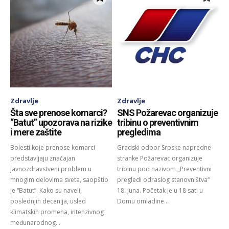
Zdravlje
Zdravlje
Šta sve prenose komarci?
SNS Požarevac organizuje
“Batut” upozorava na rizike
tribinu o preventivnim
i mere zaštite
pregledima
Bolesti koje prenose komarci
Gradski odbor Srpske napredne
predstavljaju značajan
stranke Požarevac organizuje
javnozdravstveni problem u
tribinu pod nazivom „Preventivni
mnogim delovima sveta, saopštio
pregledi odraslog stanovništva“
je “Batut”. Kako su naveli,
18. juna. Početak je u 18 sati u
poslednjih decenija, usled
Domu omladine...
klimatskih promena, intenzivnog
međunarodnog...