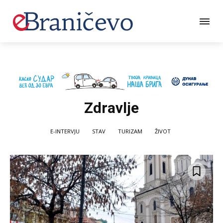
Zdravlje
E-INTERVJU
STAV
TURIZAM
ŽIVOT