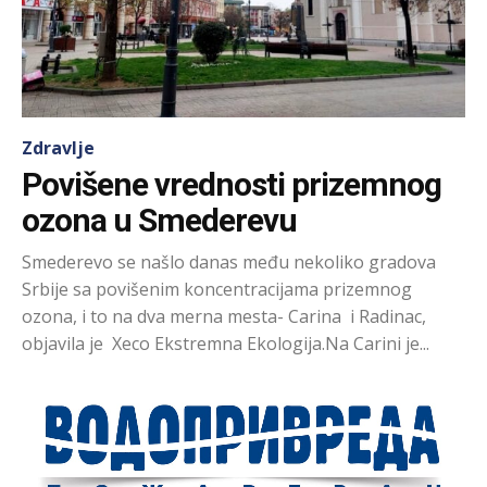
Zdravlje
Povišene vrednosti prizemnog
ozona u Smederevu
Smederevo se našlo danas među nekoliko gradova
Srbije sa povišenim koncentracijama prizemnog
ozona, i to na dva merna mesta- Carina i Radinac,
objavila je Xeco Ekstremna Ekologija.Na Carini je...