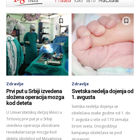
Zdravlje
Zdravlje
Prvi put u Srbiji izvedena
Svetska nedelja dojenja od
složena operacija mozga
1. avgusta
kod deteta
Svetska nedelja dojenja se
U Univerzitetskoj dečjoj klinici u
obeležava svake godine od 1. do
Tiršovoj prvi put je u Srbiji
7. avgusta u više od 170 zemalja
izvedena operacija obostrane
širom sveta. Ovogodišnja
revaskularizacije mozga kod
kampanja obeležava se pod
deteta obolelog od Moyamoya
sloganom...