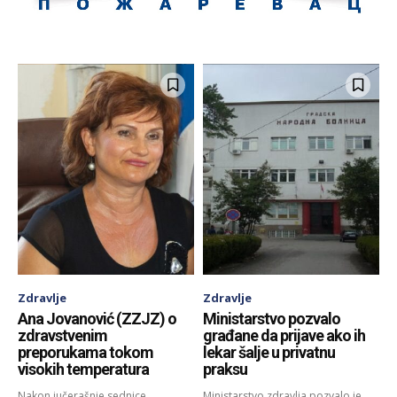
Zdravlje
Zdravlje
Ana Jovanović (ZZJZ) o
Ministarstvo pozvalo
zdravstvenim
građane da prijave ako ih
preporukama tokom
lekar šalje u privatnu
visokih temperatura
praksu
Nakon jučerašnje sednice
Ministarstvo zdravlja pozvalo je