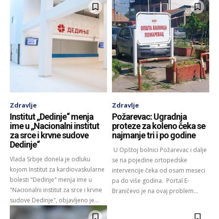
Zdravlje
Zdravlje
Institut „Dedinje“ menja
Požarevac: Ugradnja
ime u „Nacionalni institut
proteze za koleno čeka se
za srce i krvne sudove
najmanje tri i po godine
Dedinje“
U Opštoj bolnici Požarevac i dalje
Vlada Srbije donela je odluku
se na pojedine ortopedske
kojom Institut za kardiovaskularne
intervencije čeka od osam meseci
bolesti "Dedinje" menja ime u
pa do više godina. Portal E-
"Nacionalni institut za srce i krvne
Braničevo je na ovaj problem...
sudove Dedinje", objavljeno je...