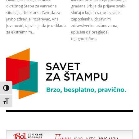
okružnog Štaba za vanredne
građane Srbije da prijave svaki
situacije, direktorka Zavoda za
slučaj u kojem su, od strane
javno zdravlje Požarevac, Ana
zaposlenih u državnim
Jovanović, izjavila je da je u skladu
zdravstvenim ustanovama,
sa ekstremnim...
upućeni da preglede,
dijagnostičke...
Toggle High Contrast
Toggle Font size