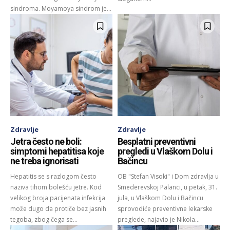
sindroma. Moyamoya sindrom je...
Zdravlje
Zdravlje
Jetra često ne boli:
Besplatni preventivni
simptomi hepatitisa koje
pregledi u Vlaškom Dolu i
ne treba ignorisati
Bačincu
Hepatitis se s razlogom često
OB "Stefan Visoki" i Dom zdravlja u
naziva tihom bolešću jetre. Kod
Smederevskoj Palanci, u petak, 31.
velikog broja pacijenata infekcija
jula, u Vlaškom Dolu i Bačincu
može dugo da protiče bez jasnih
sprovodiće preventivne lekarske
tegoba, zbog čega se...
preglede, najavio je Nikola...