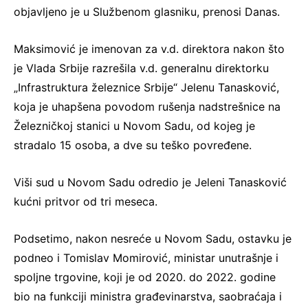
objavljeno je u Službenom glasniku, prenosi Danas.
Maksimović je imenovan za v.d. direktora nakon što
je Vlada Srbije razrešila v.d. generalnu direktorku
„Infrastruktura železnice Srbije“ Jelenu Tanasković,
koja je uhapšena povodom rušenja nadstrešnice na
Železničkoj stanici u Novom Sadu, od kojeg je
stradalo 15 osoba, a dve su teško povređene.
Viši sud u Novom Sadu odredio je Jeleni Tanasković
kućni pritvor od tri meseca.
Podsetimo, nakon nesreće u Novom Sadu, ostavku je
podneo i Tomislav Momirović, ministar unutrašnje i
spoljne trgovine, koji je od 2020. do 2022. godine
bio na funkciji ministra građevinarstva, saobraćaja i