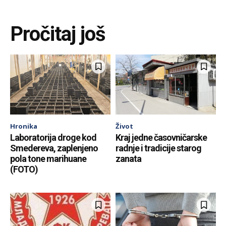
Pročitaj još
Hronika
Život
Laboratorija droge kod
Kraj jedne časovničarske
Smedereva, zaplenjeno
radnje i tradicije starog
pola tone marihuane
zanata
(FOTO)