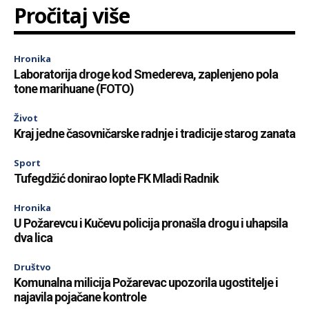
Pročitaj više
Hronika
Laboratorija droge kod Smedereva, zaplenjeno pola
tone marihuane (FOTO)
Život
Kraj jedne časovničarske radnje i tradicije starog zanata
Sport
Tufegdžić donirao lopte FK Mladi Radnik
Hronika
U Požarevcu i Kučevu policija pronašla drogu i uhapsila
dva lica
Društvo
Komunalna milicija Požarevac upozorila ugostitelje i
najavila pojačane kontrole