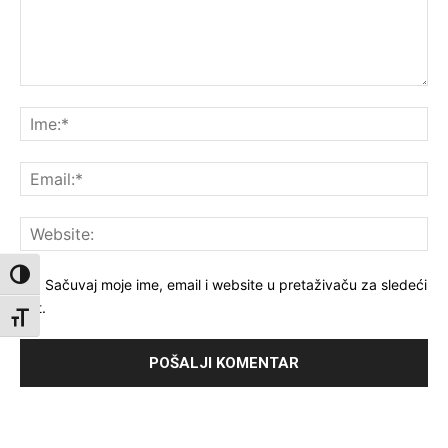
Komentar:
Ime
Ema
Web
Toggle High Contrast
Sačuvaj moje ime, email i website u pretaživaču za sledeći
put.
Toggle Font size