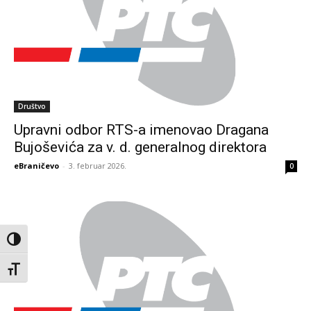
Društvo
Upravni odbor RTS-a imenovao Dragana
Bujoševića za v. d. generalnog direktora
eBraničevo
-
3. februar 2026.
0
Toggle High Contrast
Toggle Font size