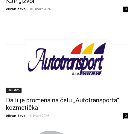
KJP „Izvor“
eBraničevo
-
10. mart 2026.
0
Društvo
Da li je promena na čelu „Autotransporta“
kozmetička
eBraničevo
-
6. mart 2026.
0