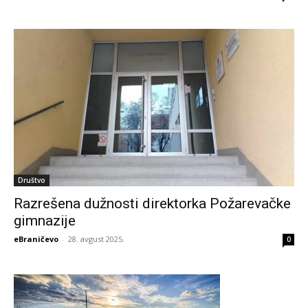
Društvo
Razrešena dužnosti direktorka Požarevačke
gimnazije
eBraničevo
-
28. avgust 2025.
0