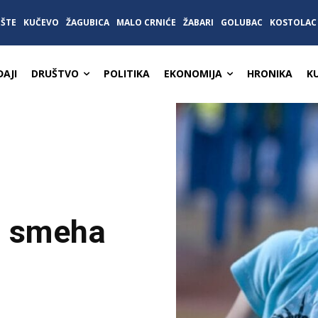
IŠTE
KUČEVO
ŽAGUBICA
MALO CRNIĆE
ŽABARI
GOLUBAC
KOSTOLAC
AJI
DRUŠTVO
POLITIKA
EKONOMIJA
HRONIKA
K
n smeha