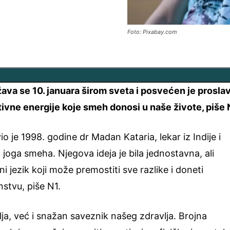
Foto: Pixabay.com
va se 10. januara širom sveta i posvećen je proslav
itivne energije koje smeh donosi u naše živote, piše 
 je 1998. godine dr Madan Kataria, lekar iz Indije i
joga smeha. Njegova ideja je bila jednostavna, ali
 jezik koji može premostiti sve razlike i doneti
stvu, piše N1.
ja, već i snažan saveznik našeg zdravlja. Brojna