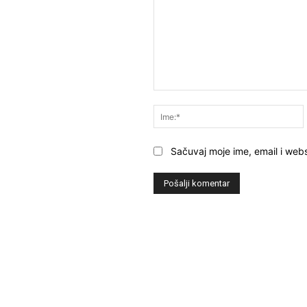
Komentar:
Sačuvaj moje ime, email i webs