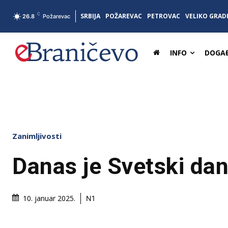
C
SRBIJA
POŽAREVAC
PETROVAC
VELIKO GRAD
26.8
Požarevac
INFO
DOGAĐ
Zanimljivosti
Danas je Svetski da
10. januar 2025.
N1