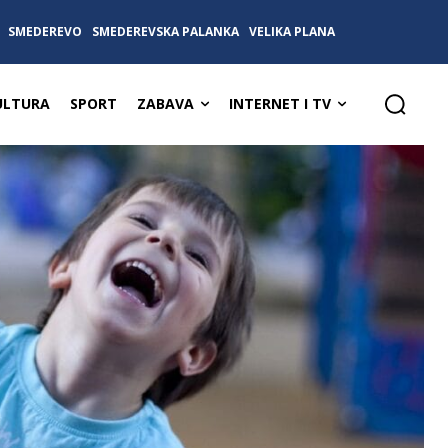
SMEDEREVO
SMEDEREVSKA PALANKA
VELIKA PLANA
ULTURA
SPORT
ZABAVA
INTERNET I TV