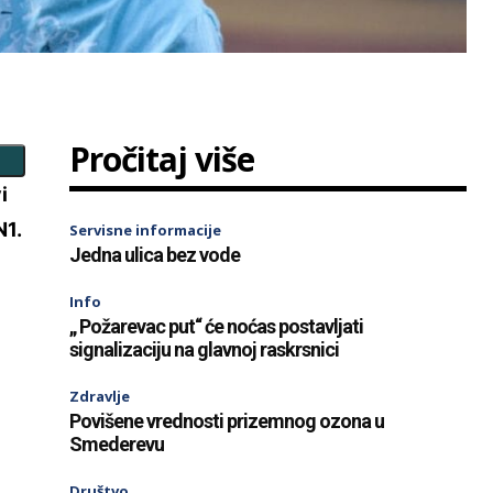
Pročitaj više
i
N1.
Servisne informacije
Jedna ulica bez vode
Info
„ Požarevac put“ će noćas postavljati
signalizaciju na glavnoj raskrsnici
Zdravlje
Povišene vrednosti prizemnog ozona u
Smederevu
Društvo