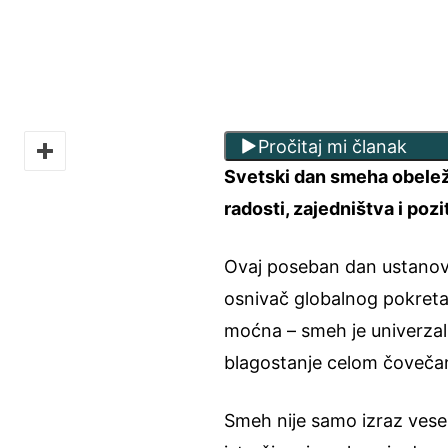
Pročitaj mi članak
Svetski dan smeha obeleža
radosti, zajedništva i poz
Ovaj poseban dan ustanovio
osnivač globalnog pokreta 
moćna – smeh je univerzalni
blagostanje celom čovečan
Smeh nije samo izraz vesel