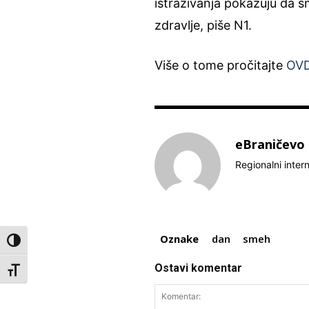
istraživanja pokazuju da s
zdravlje, piše N1.
Više o tome pročitajte
OVD
eBraničevo
Regionalni inter
Oznake
dan
smeh
Toggle High Contrast
Ostavi komentar
Toggle Font size