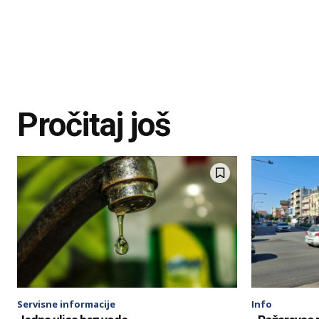
Pročitaj još
Servisne informacije
Info