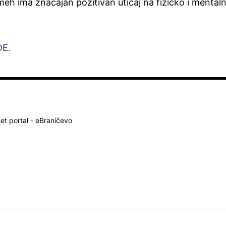
meh ima značajan pozitivan uticaj na fizičko i mental
E.
net portal - eBraničevo