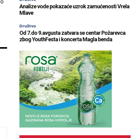
no
Analize vode pokazaće uzrok zamućenosti Vrela
Mlave
Društvo
Od 7.do 9.avgusta zatvara se centar Požarevca
zbog YouthFesta i koncerta Magla benda