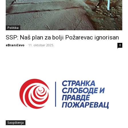
Politika
SSP: Naš plan za bolji Požarevac ignorisan
eBraničevo
-
11. oktobar 2025.
0
Saopštenja