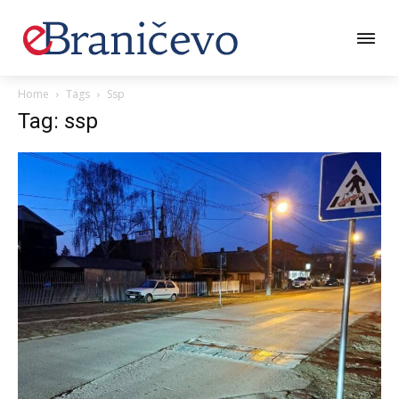
Home
Tags
Ssp
Tag: ssp