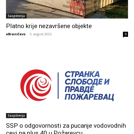
Saopštenja
Platno krije nezavršene objekte
eBraničevo
-
5. avgust 2025.
0
Saopštenja
SSP o odgovornosti za pucanje vodovodnih
cevi na plus 40 u Požarevcu