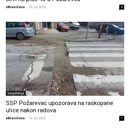
eBraničevo
-
23. jul 2025.
0
Saopštenja
SSP Požarevac upozorava na raskopane
ulice nakon radova
eBraničevo
-
16. jul 2025.
1