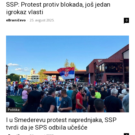
SSP: Protest protiv blokada, još jedan
igrokaz vlasti
eBraničevo
-
25. avgust 2025.
0
Politika
I u Smederevu protest naprednjaka, SSP
tvrdi da je SPS odbila učešće