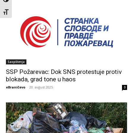
Toggle High Contrast
Toggle Font size
Saopštenja
SSP Požarevac: Dok SNS protestuje protiv
blokada, grad tone u haos
eBraničevo
-
20. avgust 2025.
0