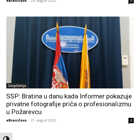
eBraničevo
-
24. avgust 2025.
0
Saopštenja
SSP: Bratina u danu kada Informer pokazuje
privatne fotografije priča o profesionalizmu
u Požarevcu
eBraničevo
-
21. avgust 2025.
0