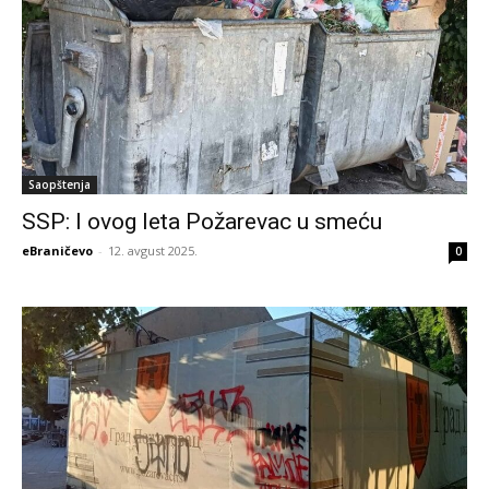
Saopštenja
SSP: I ovog leta Požarevac u smeću
eBraničevo
-
12. avgust 2025.
0