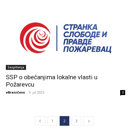
Saopštenja
SSP o obećanjima lokalne vlasti u
Požarevcu
eBraničevo
-
9. jul 2025.
0
1
2
3