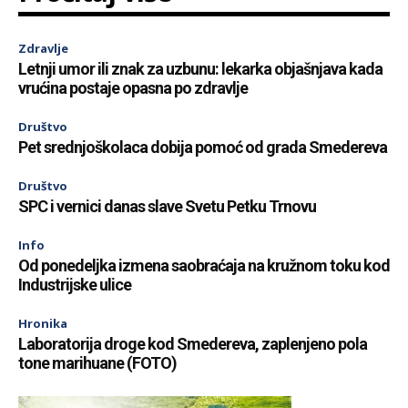
Zdravlje
Letnji umor ili znak za uzbunu: lekarka objašnjava kada
vrućina postaje opasna po zdravlje
Društvo
Pet srednjoškolaca dobija pomoć od grada Smedereva
Društvo
SPC i vernici danas slave Svetu Petku Trnovu
Info
Od ponedeljka izmena saobraćaja na kružnom toku kod
Industrijske ulice
Hronika
Laboratorija droge kod Smedereva, zaplenjeno pola
tone marihuane (FOTO)