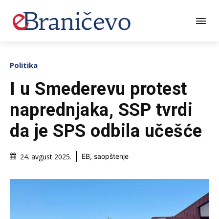
Politika
I u Smederevu protest
naprednjaka, SSP tvrdi
da je SPS odbila učešće
24. avgust 2025.
EB, saopštenje