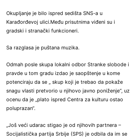
Okupljanje je bilo ispred sedišta SNS-a u
Karađorđevoj ulici.Među prisutnima viđeni su i
gradski i stranački funkcioneri.
Sa razglasa je puštana muzika.
Odmah posle skupa lokalni odbor Stranke slobode i
pravde u tom gradu izdao je saopštenje u kome
potenciraju da se „ skup koji je trebao da pokaže
snagu vlasti pretvorio u njihovo javno poniženje“, uz
ocenu da je „plato ispred Centra za kulturu ostao
poluprazan“.
„Još veći udarac stigao je od njihovih partnera –
Socijalistička partija Srbije (SPS) je odbila da im se