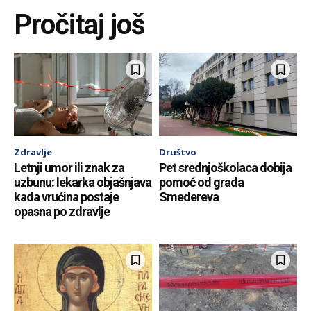
Pročitaj još
Zdravlje
Društvo
Letnji umor ili znak za
Pet srednjoškolaca dobija
uzbunu: lekarka objašnjava
pomoć od grada
kada vrućina postaje
Smedereva
opasna po zdravlje