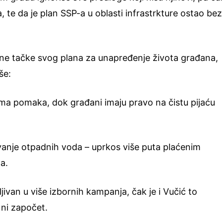
, te da je plan SSP-a u oblasti infrastrkture ostao be
čne tačke svog plana za unapređenje života građana,
še:
nema pomaka, dok građani imaju pravo na čistu pijaću
avanje otpadnih voda – uprkos više puta plaćenim
a.
jivan u više izbornih kampanja, čak je i Vučić to
 ni započet.