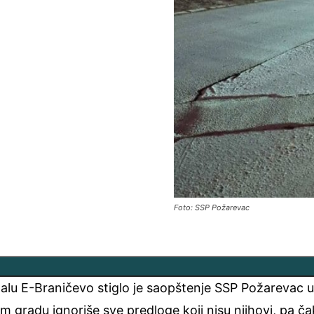
n
Foto: SSP Požarevac
alu E-Braničevo stiglo je saopštenje SSP Požarevac 
gradu ignoriše sve predloge koji nisu njihovi, pa čak