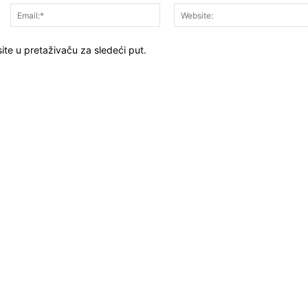
Ime:*
Email:*
ite u pretaživaču za sledeći put.