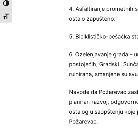
Toggle High Contrast
4. Asfaltiranje prometnih 
Toggle Font size
ostalo zapušteno.
5. Biciklističko-pešačka s
6. Ozelenjavanje grada – 
postojećih, Gradski i Sunč
ruinirana, smanjene su svu
Navode da Požarevac zaslu
planiran razvoj, odgovorn
ostalog u saopštenju koje
Požarevac.