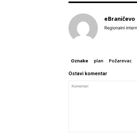
eBraničevo
Regionalni inter
Oznake
plan
Požarevac
Ostavi komentar
Komentar: