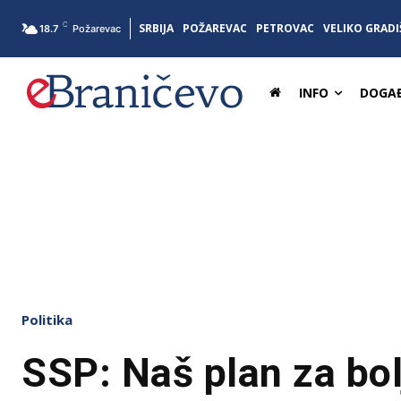
C
SRBIJA
POŽAREVAC
PETROVAC
VELIKO GRADI
18.7
Požarevac
INFO
DOGAĐ
Politika
SSP: Naš plan za bol