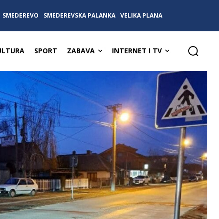
SMEDEREVO
SMEDEREVSKA PALANKA
VELIKA PLANA
ULTURA
SPORT
ZABAVA
INTERNET I TV