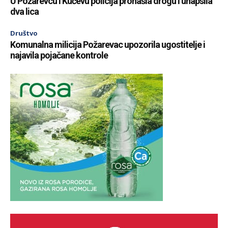
U Požarevcu i Kučevu policija pronašla drogu i uhapsila
dva lica
Društvo
Komunalna milicija Požarevac upozorila ugostitelje i
najavila pojačane kontrole