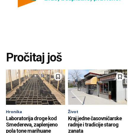
Pročitaj još
Hronika
Život
Laboratorija droge kod
Kraj jedne časovničarske
Smedereva, zaplenjeno
radnje i tradicije starog
pola tone marihuane
zanata