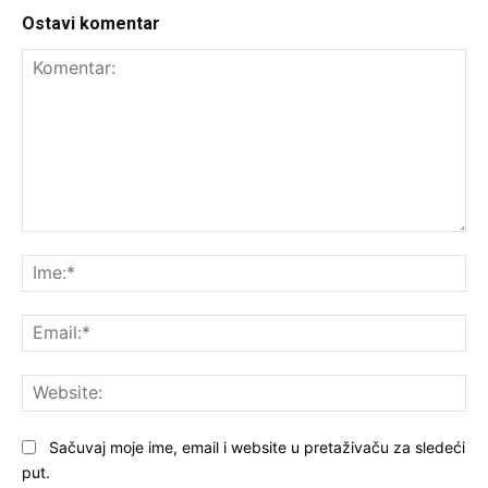
Ostavi komentar
Komentar:
Ime
Ema
Web
Sačuvaj moje ime, email i website u pretaživaču za sledeći
put.