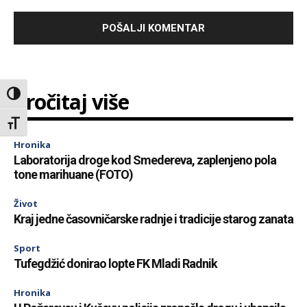
Pročitaj više
Toggle High Contrast
Toggle Font size
Hronika
Laboratorija droge kod Smedereva, zaplenjeno pola
tone marihuane (FOTO)
Život
Kraj jedne časovničarske radnje i tradicije starog zanata
Sport
Tufegdžić donirao lopte FK Mladi Radnik
Hronika