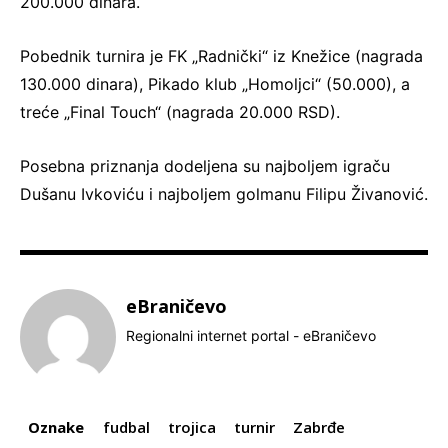
200.000 dinara.
Pobednik turnira je FK „Radnički“ iz Knežice (nagrada
130.000 dinara), Pikado klub „Homoljci“ (50.000), a
treće „Final Touch“ (nagrada 20.000 RSD).
Posebna priznanja dodeljena su najboljem igraču
Dušanu Ivkoviću i najboljem golmanu Filipu Živanović.
eBraničevo
Regionalni internet portal - eBraničevo
Oznake
fudbal
trojica
turnir
Zabrđe