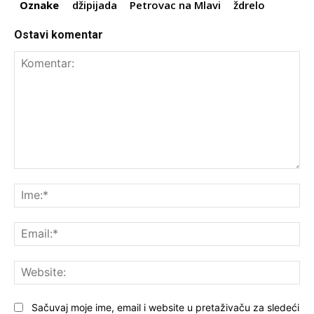
Oznake
džipijada
Petrovac na Mlavi
ždrelo
Ostavi komentar
Komentar:
Ime
Ema
Web
Sačuvaj moje ime, email i website u pretaživaču za sledeći