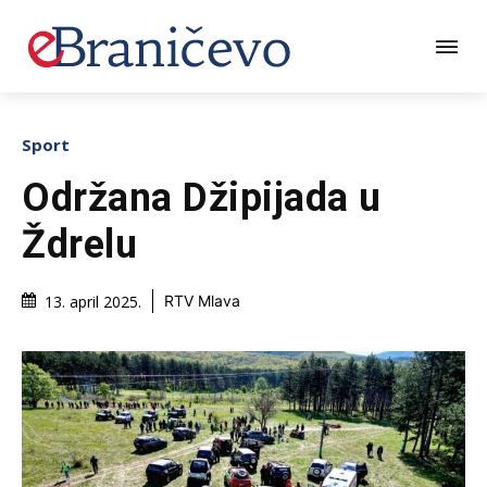
Sport
Održana Džipijada u
Ždrelu
13. april 2025.
RTV Mlava