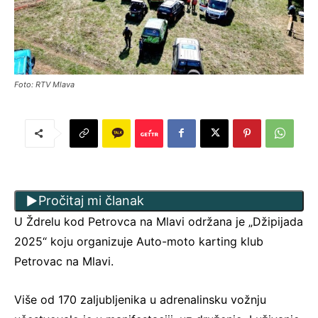
Foto: RTV Mlava
Pročitaj mi članak
U Ždrelu kod Petrovca na Mlavi održana je „Džipijada
2025“ koju organizuje Auto-moto karting klub
Petrovac na Mlavi.
Više od 170 zaljubljenika u adrenalinsku vožnju