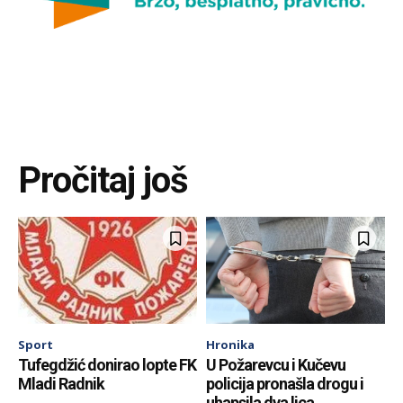
Pročitaj još
Sport
Hronika
Tufegdžić donirao lopte FK
U Požarevcu i Kučevu
Mladi Radnik
policija pronašla drogu i
uhapsila dva lica