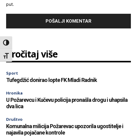
put.
Toggle High Contrast
Pročitaj više
Toggle Font size
Sport
Tufegdžić donirao lopte FK Mladi Radnik
Hronika
U Požarevcu i Kučevu policija pronašla drogu i uhapsila
dva lica
Društvo
Komunalna milicija Požarevac upozorila ugostitelje i
najavila pojačane kontrole