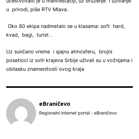
učestvovalo je u manifestaciji, uz druženje I uživanje
u prirodi, piše RTV Mlava.
Oko 80 ekipa nadmetalo se u klasama: soft hard,
kvad, bagi, turist .
Uz sunčano vreme i sjajnu atmosferu, brojni
posetioci iz svih krajeva Srbije uživali su u vožnjama i
obilasku znamenitosti ovog kraja
eBraničevo
Regionalni internet portal - eBraničevo