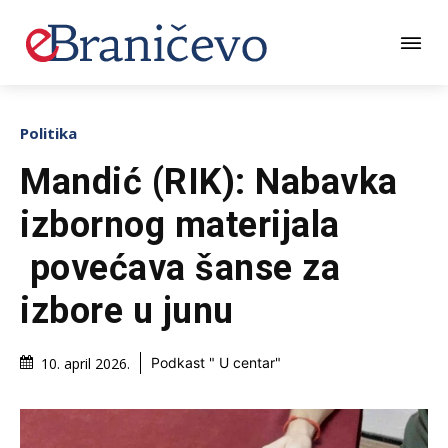
Politika
Mandić (RIK): Nabavka
izbornog materijala
povećava šanse za
izbore u junu
10. april 2026.
Podkast " U centar"