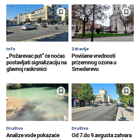
Info
Zdravlje
„ Požarevac put“ će noćas
Povišene vrednosti
postavljati signalizaciju na
prizemnog ozona u
glavnoj raskrsnici
Smederevu
Društvo
Društvo
Analize vode pokazaće
Od 7.do 9.avgusta zatvara