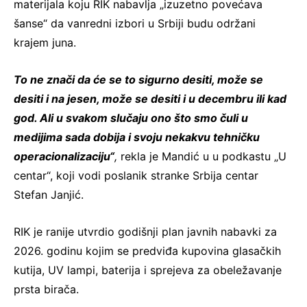
materijala koju RIK nabavlja „izuzetno povećava
šanse“ da vanredni izbori u Srbiji budu održani
krajem juna.
To ne znači da će se to sigurno desiti, može se
desiti i na jesen, može se desiti i u decembru ili kad
god. Ali u svakom slučaju ono što smo čuli u
medijima sada dobija i svoju nekakvu tehničku
operacionalizaciju“
,
rekla je Mandić u u podkastu „U
centar“, koji vodi poslanik stranke Srbija centar
Stefan Janjić.
RIK je ranije utvrdio godišnji plan javnih nabavki za
2026. godinu kojim se predviđa kupovina glasačkih
kutija, UV lampi, baterija i sprejeva za obeležavanje
prsta birača.