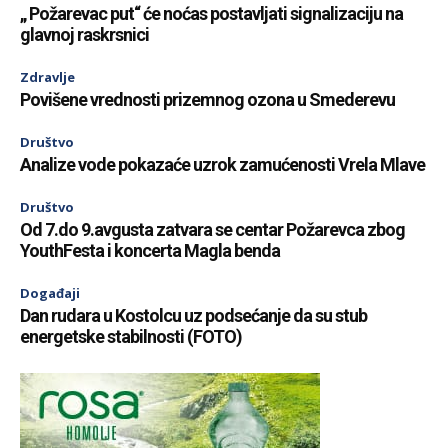
„ Požarevac put“ će noćas postavljati signalizaciju na
glavnoj raskrsnici
Zdravlje
Povišene vrednosti prizemnog ozona u Smederevu
Društvo
Analize vode pokazaće uzrok zamućenosti Vrela Mlave
Društvo
Od 7.do 9.avgusta zatvara se centar Požarevca zbog
YouthFesta i koncerta Magla benda
Događaji
Dan rudara u Kostolcu uz podsećanje da su stub
energetske stabilnosti (FOTO)