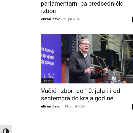
parlamentarni pa predsednički
izbori
eBraničevo
-
9. jul 2026.
Izbori
Vučić: Izbori do 10. jula ili od
septembra do kraja godine
eBraničevo
-
14. april 2026.
Toggle High Contrast