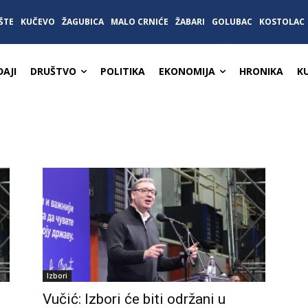
ŠTE
KUČEVO
ŽAGUBICA
MALO CRNIĆE
ŽABARI
GOLUBAC
KOSTOLAC
AJI
DRUŠTVO
POLITIKA
EKONOMIJA
HRONIKA
K
Izbori
Vučić: Izbori će biti održani u