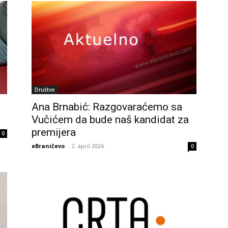
Društvo
Ana Brnabić: Razgovaraćemo sa
Vučićem da bude naš kandidat za
premijera
0
eBraničevo
-
2. april 2026.
0