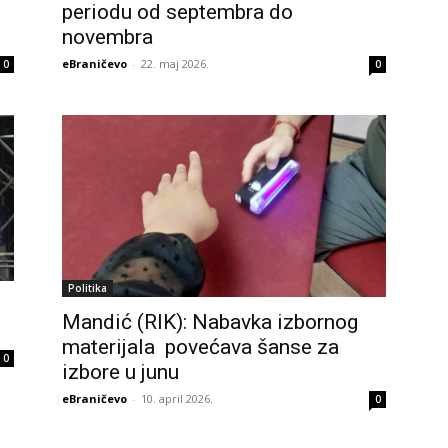
periodu od septembra do
novembra
eBraničevo
-
22. maj 2026.
0
0
Politika
Mandić (RIK): Nabavka izbornog
materijala povećava šanse za
0
izbore u junu
eBraničevo
-
10. april 2026.
0