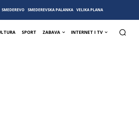
SMEDEREVO
SMEDEREVSKA PALANKA
VELIKA PLANA
ULTURA
SPORT
ZABAVA
INTERNET I TV