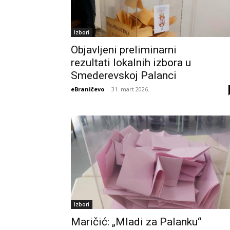
Izbori
Objavljeni preliminarni
rezultati lokalnih izbora u
Smederevskoj Palanci
eBraničevo
-
31. mart 2026.
Izbori
Maričić: „Mladi za Palanku“