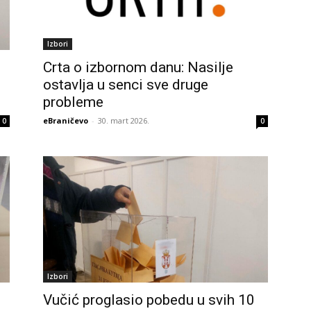
Izbori
Crta o izbornom danu: Nasilje
ostavlja u senci sve druge
probleme
eBraničevo
-
30. mart 2026.
0
0
Izbori
Vučić proglasio pobedu u svih 10