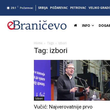
C
SRBIJA
POŽAREVAC
PETROVAC
VELIKO GRADI
29.1
Požarevac
INFO
DOGAĐ
Home
Tags
Izbori
Tag: izbori
Izbori
Vučić: Najverovatnije prvo