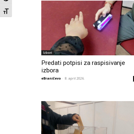
Toggle Font size
Izbori
Predati potpisi za raspisivanje
izbora
eBraničevo
-
8. april 2026.