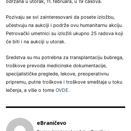
održana u utorak, 11. februara, u 19 časova.
Pozivaju se svi zainteresovani da posete izložbu,
učestvuju na aukciji i podrže ovu humanitarnu akciju.
Petrovački umetnici su izložili ukupno 25 radova koji
će biti i na aukciji u utorak.
Sredstva su mu potrebna za transplantaciju bubrega,
troškove prevoda medicinske dokumentacije,
specijalističke preglede, lekove, preoperativnu
pripremu, putne troškove i troškove smeštaja u toku
lečenja, a više o tome
OVDE.
eBraničevo