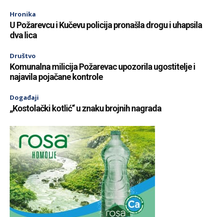
Hronika
U Požarevcu i Kučevu policija pronašla drogu i uhapsila
dva lica
Društvo
Komunalna milicija Požarevac upozorila ugostitelje i
najavila pojačane kontrole
Događaji
„Kostolački kotlić“ u znaku brojnih nagrada