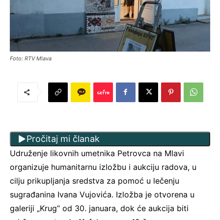
Foto: RTV Mlava
Pročitaj mi članak
Udruženje likovnih umetnika Petrovca na Mlavi
organizuje humanitarnu izložbu i aukciju radova, u
cilju prikupljanja sredstva za pomoć u lečenju
sugrađanina Ivana Vujovića. Izložba je otvorena u
galeriji „Krug“ od 30. januara, dok će aukcija biti