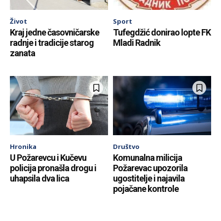
Život
Sport
Kraj jedne časovničarske
Tufegdžić donirao lopte FK
radnje i tradicije starog
Mladi Radnik
zanata
Hronika
Društvo
U Požarevcu i Kučevu
Komunalna milicija
policija pronašla drogu i
Požarevac upozorila
uhapsila dva lica
ugostitelje i najavila
pojačane kontrole