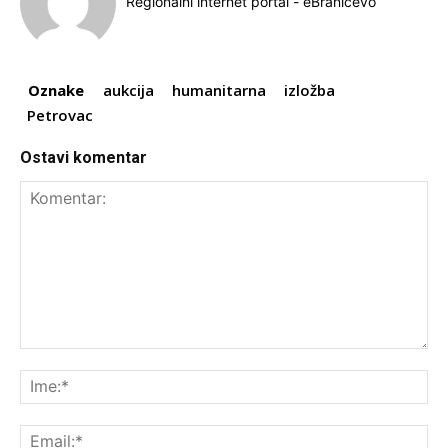
Regionalni internet portal - eBraničevo
Oznake
aukcija
humanitarna
izložba
Petrovac
Ostavi komentar
Komentar:
Ime
Ema