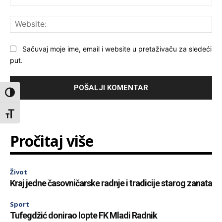
Web
Sačuvaj moje ime, email i website u pretaživaču za sledeći
put.
Toggle High Contrast
Toggle Font size
Pročitaj više
Život
Kraj jedne časovničarske radnje i tradicije starog zanata
Sport
Tufegdžić donirao lopte FK Mladi Radnik