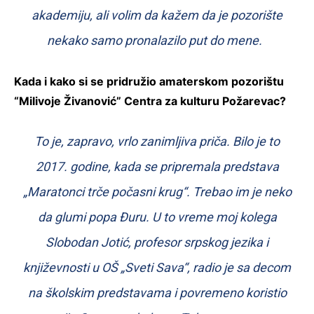
akademiju, ali volim da kažem da je pozorište
nekako samo pronalazilo put do mene.
Kada i kako si se pridružio amaterskom pozorištu
“Milivoje Živanović” Centra za kulturu Požarevac?
To je, zapravo, vrlo zanimljiva priča. Bilo je to
2017. godine, kada se pripremala predstava
„Maratonci trče počasni krug“. Trebao im je neko
da glumi popa Đuru. U to vreme moj kolega
Slobodan Jotić, profesor srpskog jezika i
književnosti u OŠ „Sveti Sava“, radio je sa decom
na školskim predstavama i povremeno koristio