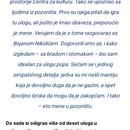
prostorije Centra za kulturu. Tako se upoznao sa
ljudima iz pozorišta. Prvo su njega pitali da igra
tu ulogu, ali pošto je imao obaveza, preporučio
je mene. Verujem da je o tome razgovarao sa
Bojanom Nikolićem. Dogovorili smo se, i kako
izgledam – sa bradom i stomakom – bio sam
idealan za ulogu popa. Sećam se i jednog
simpatičnog detalja: jedva su mi našli mantiju
koja je dovoljno duga da je ne gazim, a opet
dovoljno široka da mogu da je zakopčam. I tako
– eto mene u pozorištu.
Do sada si odigrao više od deset uloga u