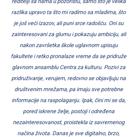
reditelji sa nama u pozorištu, samo što je velika
razlika upravo ta što mi radimo sa mladima, što
je još veći izazov, ali puni srce radošću. Oni su
zainteresovani za glumu i pokazuju ambiciju, ali
nakon završetka škole uglavnom upisuju
fakultete i retko pronalaze vreme da se pridruže
glavnom ansamblu Centra za kulturu. Pozivi za
pridruživanje, verujem, redovno se objavljuju na
društvenim mrežama, pa imaju sve potrebne
informacije na raspolaganju. Ipak, čini mi se da,
pored iskrene želje, postoji i određena
nezainteresovanost, proistekla iz savremenog
načina života. Danas je sve digitalno, brzo,