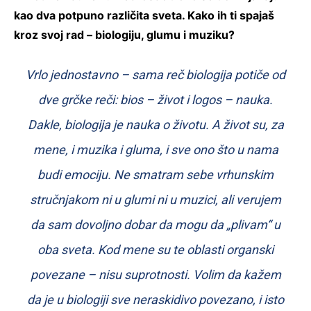
kao dva potpuno različita sveta. Kako ih ti spajaš
kroz svoj rad – biologiju, glumu i muziku?
Vrlo jednostavno – sama reč biologija potiče od
dve grčke reči: bios – život i logos – nauka.
Dakle, biologija je nauka o životu. A život su, za
mene, i muzika i gluma, i sve ono što u nama
budi emociju. Ne smatram sebe vrhunskim
stručnjakom ni u glumi ni u muzici, ali verujem
da sam dovoljno dobar da mogu da „plivam“ u
oba sveta. Kod mene su te oblasti organski
povezane – nisu suprotnosti. Volim da kažem
da je u biologiji sve neraskidivo povezano, i isto