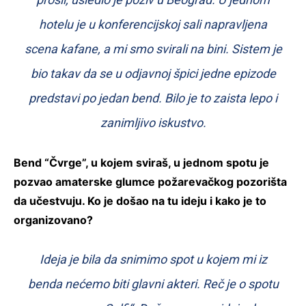
hotelu je u konferencijskoj sali napravljena
scena kafane, a mi smo svirali na bini. Sistem je
bio takav da se u odjavnoj špici jedne epizode
predstavi po jedan bend. Bilo je to zaista lepo i
zanimljivo iskustvo.
Bend “Čvrge”, u kojem sviraš, u jednom spotu je
pozvao amaterske glumce požarevačkog pozorišta
da učestvuju. Ko je došao na tu ideju i kako je to
organizovano?
Ideja je bila da snimimo spot u kojem mi iz
benda nećemo biti glavni akteri. Reč je o spotu