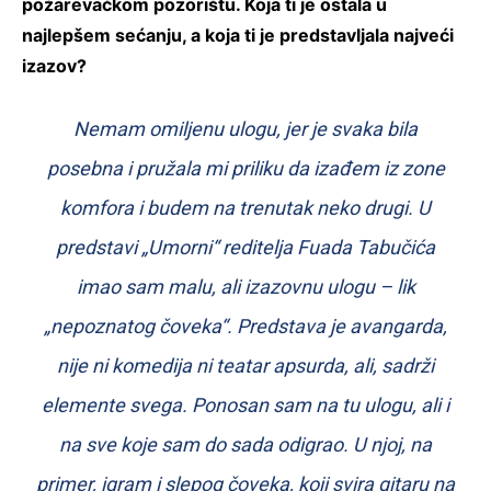
požarevačkom pozorištu. Koja ti je ostala u
najlepšem sećanju, a koja ti je predstavljala najveći
izazov?
Nemam omiljenu ulogu, jer je svaka bila
posebna i pružala mi priliku da izađem iz zone
komfora i budem na trenutak neko drugi. U
predstavi „Umorni“ reditelja Fuada Tabučića
imao sam malu, ali izazovnu ulogu – lik
„nepoznatog čoveka“. Predstava je avangarda,
nije ni komedija ni teatar apsurda, ali, sadrži
elemente svega. Ponosan sam na tu ulogu, ali i
na sve koje sam do sada odigrao. U njoj, na
primer, igram i slepog čoveka, koji svira gitaru na