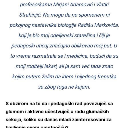
profesorkama Mirjani Adamović i Vlatki
Strahinjić. Ne mogu da ne spomenem ni
pokojnog nastavnika biologije Radišu Markovića,
koji je bio moj odeljenski starešina i čiji je
pedagoški uticaj značajno oblikovao moj put. U
to vreme razmatrala se i medicina, budući da su
moji roditelji lekari, ali ja sam već tada znao
kojim putem želim da idem i nijednog trenutka
se zbog toga ne kajem.
S obzirom na to da i pedagoški rad povezuješ sa
glumom i aktivno učestvuješ u radu glumačkih
sekcija, koliko su danas mladi zainteresovani za
bavljenje ovom umetnošću?