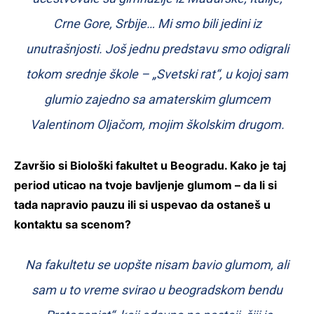
Crne Gore, Srbije… Mi smo bili jedini iz
unutrašnjosti. Još jednu predstavu smo odigrali
tokom srednje škole – „Svetski rat“, u kojoj sam
glumio zajedno sa amaterskim glumcem
Valentinom Oljačom, mojim školskim drugom.
Završio si Biološki fakultet u Beogradu. Kako je taj
period uticao na tvoje bavljenje glumom – da li si
tada napravio pauzu ili si uspevao da ostaneš u
kontaktu sa scenom?
Na fakultetu se uopšte nisam bavio glumom, ali
sam u to vreme svirao u beogradskom bendu