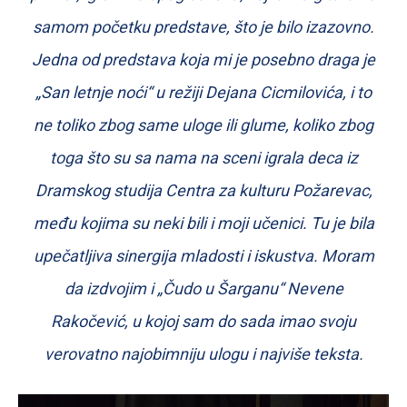
samom početku predstave, što je bilo izazovno.
Jedna od predstava koja mi je posebno draga je
„San letnje noći“ u režiji Dejana Cicmilovića, i to
ne toliko zbog same uloge ili glume, koliko zbog
toga što su sa nama na sceni igrala deca iz
Dramskog studija Centra za kulturu Požarevac,
među kojima su neki bili i moji učenici. Tu je bila
upečatljiva sinergija mladosti i iskustva. Moram
da izdvojim i „Čudo u Šarganu“ Nevene
Rakočević, u kojoj sam do sada imao svoju
verovatno najobimniju ulogu i najviše teksta.