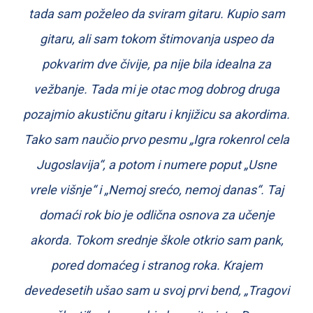
tada sam poželeo da sviram gitaru. Kupio sam
gitaru, ali sam tokom štimovanja uspeo da
pokvarim dve čivije, pa nije bila idealna za
vežbanje. Tada mi je otac mog dobrog druga
pozajmio akustičnu gitaru i knjižicu sa akordima.
Tako sam naučio prvo pesmu „Igra rokenrol cela
Jugoslavija“, a potom i numere poput „Usne
vrele višnje“ i „Nemoj srećo, nemoj danas“. Taj
domaći rok bio je odlična osnova za učenje
akorda. Tokom srednje škole otkrio sam pank,
pored domaćeg i stranog roka. Krajem
devedesetih ušao sam u svoj prvi bend, „Tragovi