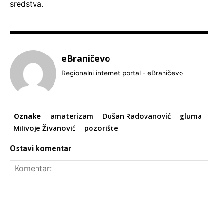
sredstva.
eBraničevo
Regionalni internet portal - eBraničevo
Oznake
amaterizam
Dušan Radovanović
gluma
Milivoje Živanović
pozorište
Ostavi komentar