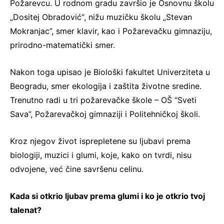
Požarevcu. U rodnom gradu završio je Osnovnu školu
„Dositej Obradović“, nižu muzičku školu „Stevan
Mokranjac”, smer klavir, kao i Požarevačku gimnaziju,
prirodno-matematički smer.
Nakon toga upisao je Biološki fakultet Univerziteta u
Beogradu, smer ekologija i zaštita životne sredine.
Trenutno radi u tri požarevačke škole – OŠ “Sveti
Sava”, Požarevačkoj gimnaziji i Politehničkoj školi.
Kroz njegov život isprepletene su ljubavi prema
biologiji, muzici i glumi, koje, kako on tvrdi, nisu
odvojene, već čine savršenu celinu.
Kada si otkrio ljubav prema glumi i ko je otkrio tvoj
talenat?