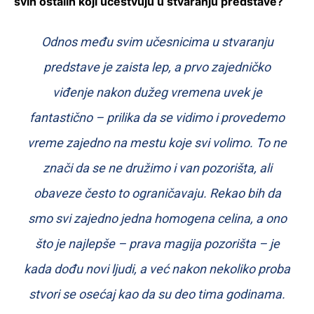
svih ostalih koji učestvuju u stvaranju predstave?
Odnos među svim učesnicima u stvaranju
predstave je zaista lep, a prvo zajedničko
viđenje nakon dužeg vremena uvek je
fantastično – prilika da se vidimo i provedemo
vreme zajedno na mestu koje svi volimo. To ne
znači da se ne družimo i van pozorišta, ali
obaveze često to ograničavaju. Rekao bih da
smo svi zajedno jedna homogena celina, a ono
što je najlepše – prava magija pozorišta – je
kada dođu novi ljudi, a već nakon nekoliko proba
stvori se osećaj kao da su deo tima godinama.