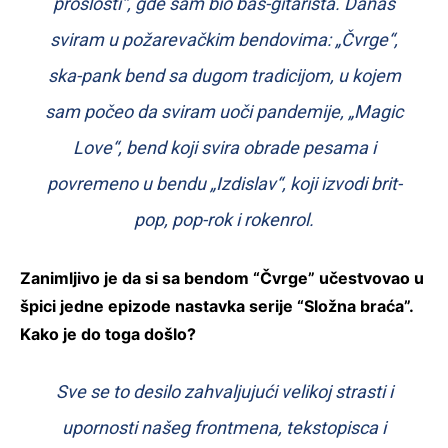
prošlosti“, gde sam bio bas-gitarista. Danas
sviram u požarevačkim bendovima: „Čvrge“,
ska-pank bend sa dugom tradicijom, u kojem
sam počeo da sviram uoči pandemije, „Magic
Love“, bend koji svira obrade pesama i
povremeno u bendu „Izdislav“, koji izvodi brit-
pop, pop-rok i rokenrol.
Zanimljivo je da si sa bendom “Čvrge” učestvovao u
špici jedne epizode nastavka serije “Složna braća”.
Kako je do toga došlo?
Sve se to desilo zahvaljujući velikoj strasti i
upornosti našeg frontmena, tekstopisca i