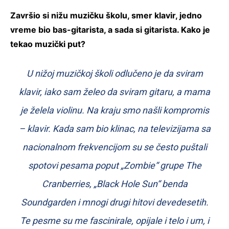
Završio si nižu muzičku školu, smer klavir, jedno
vreme bio bas-gitarista, a sada si gitarista. Kako je
tekao muzički put?
U nižoj muzičkoj školi odlučeno je da sviram
klavir, iako sam želeo da sviram gitaru, a mama
je želela violinu. Na kraju smo našli kompromis
– klavir. Kada sam bio klinac, na televizijama sa
nacionalnom frekvencijom su se često puštali
spotovi pesama poput „Zombie“ grupe The
Cranberries, „Black Hole Sun“ benda
Soundgarden i mnogi drugi hitovi devedesetih.
Te pesme su me fascinirale, opijale i telo i um, i