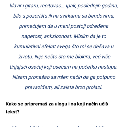
klavir i gitaru, recitovao… Ipak, poslednjih godina,
bilo u pozorištu ili na svirkama sa bendovima,
primećujem da u meni postoji određena
napetost, anksioznost. Mislim da je to
kumulativni efekat svega što mi se dešava u
životu. Nije nešto što me blokira, već više
tinjajući osećaj koji osećam na početku nastupa.
Nisam pronašao savršen način da ga potpuno
prevaziđem, ali zaista brzo prolazi.
Kako se pripremaš za ulogu i na koji način učiš
tekst?