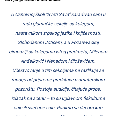
U Osnovnoj školi “Sveti Sava” sarađivao sam u
radu glumačke sekcije sa kolegom,
nastavnikom srpskog jezika i književnosti,
Slobodanom Jotićem, a u Požarevačkoj
gimnaziji sa kolegama istog predmeta, Milenom
Anđelković i Nenadom Miloševićem.
Učestvovanje u tim sekcijama ne razlikuje se
mnogo od pripreme predstave u amaterskom
pozorištu. Postoje audicije, čitajuće probe,
izlazak na scenu – to su uglavnom fiskulturne
sale ili svečane sale. Radimo sa decom kao