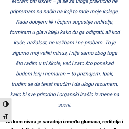
Moram biti iskren – ja se za uloge praktično ne
pripremam na način na koji to rade moje kolege.
Kada dobijem lik i čujem sugestije reditelja,
formiram u glavi ideju kako ću ga odigrati, ali kod
kuće, nažalost, ne vežbam i ne probam. To je
sigurno moj veliki minus, i nije samo zbog toga
što radim u tri škole, već i zato što ponekad
budem lenj i nemaran – to priznajem. Ipak,
trudim se da tekst naučim i da ulogu razumem,
kako bi sve prirodno i organski izašlo iz mene na
sceni.
Toggle High Contrast
Toggle Font size
Na kom nivou je saradnja između glumaca, reditelja i