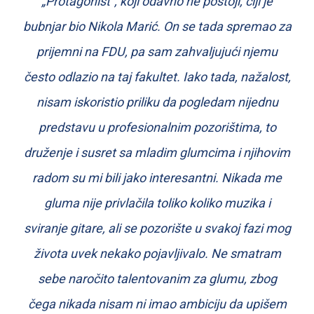
„Protagonist“, koji odavno ne postoji, čiji je
bubnjar bio Nikola Marić. On se tada spremao za
prijemni na FDU, pa sam zahvaljujući njemu
često odlazio na taj fakultet. Iako tada, nažalost,
nisam iskoristio priliku da pogledam nijednu
predstavu u profesionalnim pozorištima, to
druženje i susret sa mladim glumcima i njihovim
radom su mi bili jako interesantni. Nikada me
gluma nije privlačila toliko koliko muzika i
sviranje gitare, ali se pozorište u svakoj fazi mog
života uvek nekako pojavljivalo. Ne smatram
sebe naročito talentovanim za glumu, zbog
čega nikada nisam ni imao ambiciju da upišem