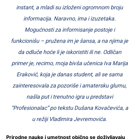
instant, a mladi su izloženi ogromnom broju
informacija. Naravno, ima i izuzetaka.
Mogućnosti za informisanje postoje i
funkcionišu – pružena im je šansa, a na njima je
da odluče hoće li je iskoristiti ili ne. Odličan
primer je, recimo, moja bivša učenica Iva Marija
Eraković, koja je danas student, ali se sama
zainteresovala za pozoriše i amatersku glumu,
našla put i trenutno igra u predstavi
“Profesionalac” po tekstu Dušana Kovačevića, a
u režiji Vladimira Jevremovića.
Prirodne nauke i umetnost obično se doživljavaju