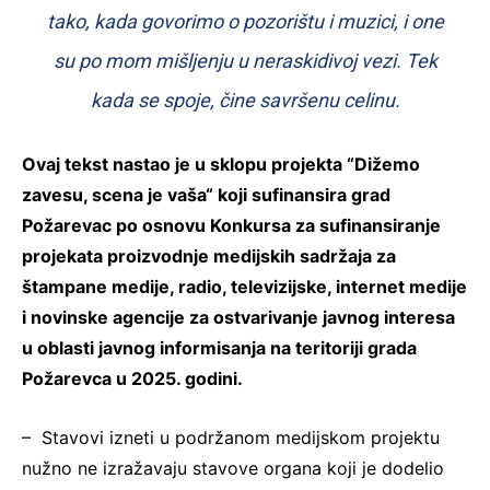
tako, kada govorimo o pozorištu i muzici, i one
su po mom mišljenju u neraskidivoj vezi. Tek
kada se spoje, čine savršenu celinu.
Ovaj tekst nastao je u sklopu projekta “Dižemo
zavesu, scena je vaša“ koji sufinansira grad
Požarevac po osnovu Konkursa za sufinansiranje
projekata proizvodnje medijskih sadržaja za
štampane medije, radio, televizijske, internet medije
i novinske agencije za ostvarivanje javnog interesa
u oblasti javnog informisanja na teritoriji grada
Požarevca u 2025. godini.
– Stavovi izneti u podržanom medijskom projektu
nužno ne izražavaju stavove organa koji je dodelio