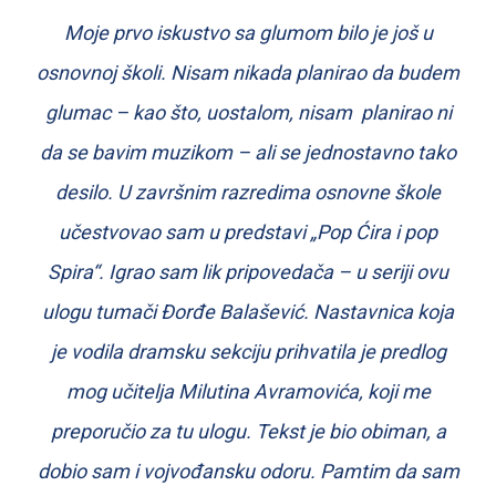
Moje prvo iskustvo sa glumom bilo je još u
osnovnoj školi. Nisam nikada planirao da budem
glumac – kao što, uostalom, nisam planirao ni
da se bavim muzikom – ali se jednostavno tako
desilo. U završnim razredima osnovne škole
učestvovao sam u predstavi „Pop Ćira i pop
Spira“. Igrao sam lik pripovedača – u seriji ovu
ulogu tumači Đorđe Balašević. Nastavnica koja
je vodila dramsku sekciju prihvatila je predlog
mog učitelja Milutina Avramovića, koji me
preporučio za tu ulogu. Tekst je bio obiman, a
dobio sam i vojvođansku odoru. Pamtim da sam