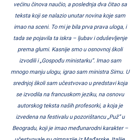
većinu činova naučio, a poslednja dva čitao sa
teksta koji se nalazio unutar novina koje sam
imao na sceni. To mi je bila prva prava uloga, i
tada se pojavila ta iskra – ljubav i oduševljenje
prema glumi. Kasnije smo u osnovnoj školi
izvodili i „Gospođu ministarku“. Imao sam
mnogo manju ulogu, igrao sam ministra Simu. U
srednjoj školi sam učestvovao u predstavi koja
se izvodila na francuskom jeziku, na osnovu
autorskog teksta naših profesorki, a koja je
izvedena na festivalu u pozorištancu „Puž” u
Beogradu, koji je imao međunarodni karakter –
učestvovale su gimnazije iz Mađarske, Italije,