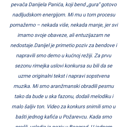
pevača Danijela Panića, koji bend „gura“ gotovo
nadljudskom energijom. Mi mu u tom procesu
pomažemo – nekada više, nekada manje, jer svi
imamo svoje obaveze, ali entuzijazam ne
nedostaje.Danijel je primetio poziv za bendove i
napravili smo demo u kućnoj režiji. Za prvu
sezonu rimejka uslovi konkursa su bili da se
uzme originalni tekst i napravi sopstvena
muzika. Mi smo aranžmanski obradili pesmu
tako da bude u ska fazonu, dodali melodiku i
malo šaljiv ton. Video za konkurs snimili smo u
bašti jednog kafića u Požarevcu. Kada smo
prošli, usledio je poziv u Beograd. U jednom