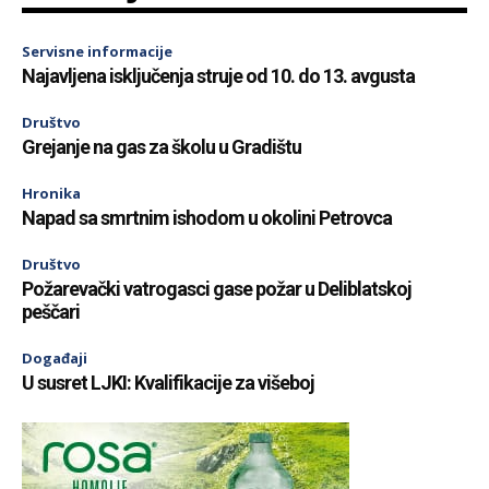
Servisne informacije
Najavljena isključenja struje od 10. do 13. avgusta
Društvo
Grejanje na gas za školu u Gradištu
Hronika
Napad sa smrtnim ishodom u okolini Petrovca
Društvo
Požarevački vatrogasci gase požar u Deliblatskoj
peščari
Događaji
U susret LJKI: Kvalifikacije za višeboj