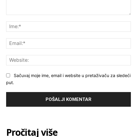
Komentar:
Ime
Ema
Web
Sačuvaj moje ime, email i website u pretaživaču za sledeći
put.
Pročitaj više