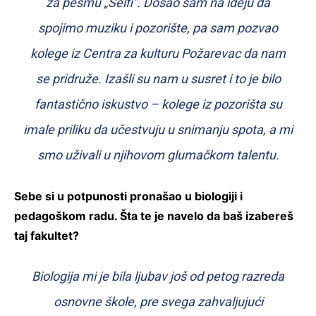
za pesmu „Selfi“. Došao sam na ideju da
spojimo muziku i pozorište, pa sam pozvao
kolege iz Centra za kulturu Požarevac da nam
se pridruže. Izašli su nam u susret i to je bilo
fantastično iskustvo – kolege iz pozorišta su
imale priliku da učestvuju u snimanju spota, a mi
smo uživali u njihovom glumačkom talentu.
Sebe si u potpunosti pronašao u biologiji i
pedagoškom radu. Šta te je navelo da baš izabereš
taj fakultet?
Biologija mi je bila ljubav još od petog razreda
osnovne škole, pre svega zahvaljujući