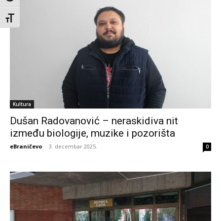
Toggle Font size
Kultura
Dušan Radovanović – neraskidiva nit
između biologije, muzike i pozorišta
eBraničevo
-
3. decembar 2025.
0