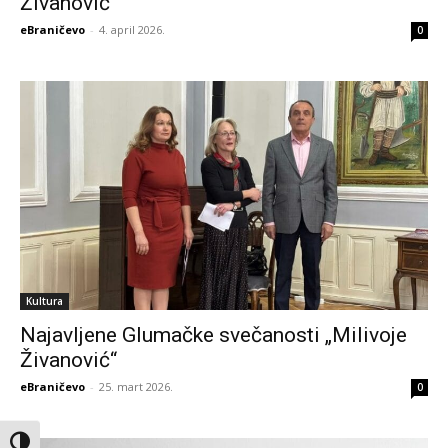
Živanović”
eBraničevo
-
4. april 2026.
0
Kultura
Najavljene Glumačke svečanosti „Milivoje
Živanović“
eBraničevo
-
25. mart 2026.
0
Toggle High Contrast