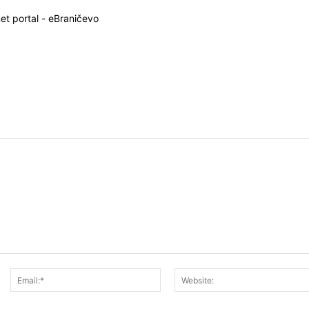
net portal - eBraničevo
Ime:*
Email:*