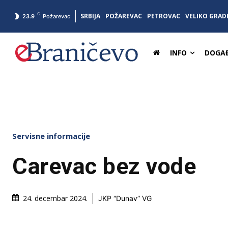
C
SRBIJA
POŽAREVAC
PETROVAC
VELIKO GRAD
23.9
Požarevac
INFO
DOGAĐ
Servisne informacije
Carevac bez vode
24. decembar 2024.
JKP “Dunav” VG