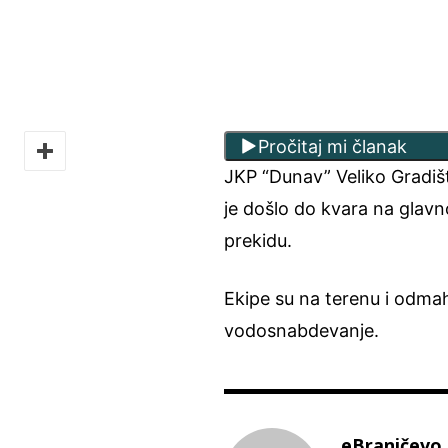
Pročitaj mi članak
JKP “Dunav” Veliko Gradiš
je došlo do kvara na gla
prekidu.
Ekipe su na terenu i odma
vodosnabdevanje.
eBraničevo