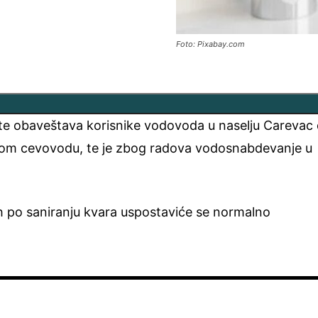
Foto: Pixabay.com
te obaveštava korisnike vodovoda u naselju Carevac
vnom cevovodu, te je zbog radova vodosnabdevanje u
h po saniranju kvara uspostaviće se normalno