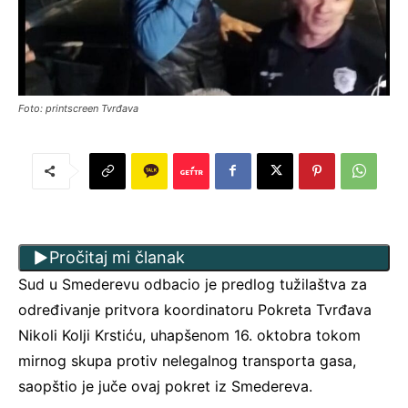
Foto: printscreen Tvrđava
Pročitaj mi članak
Sud u Smederevu odbacio je predlog tužilaštva za
određivanje pritvora koordinatoru Pokreta Tvrđava
Nikoli Kolji Krstiću, uhapšenom 16. oktobra tokom
mirnog skupa protiv nelegalnog transporta gasa,
saopštio je juče ovaj pokret iz Smedereva.