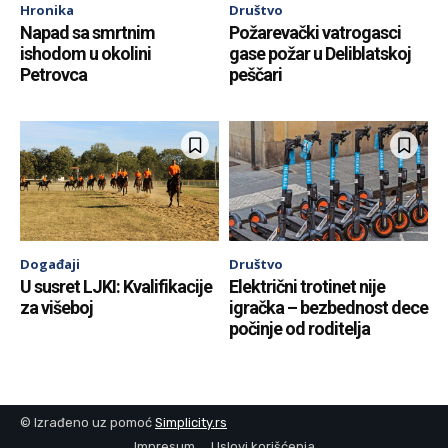
Hronika
Društvo
Napad sa smrtnim
Požarevački vatrogasci
ishodom u okolini
gase požar u Deliblatskoj
Petrovca
peščari
Događaji
Društvo
U susret LJKI: Kvalifikacije
Električni trotinet nije
za višeboj
igračka – bezbednost dece
počinje od roditelja
© Izrađeno uz pomoć
Simplicity.rs
Impresum
Uslovi korišćenja