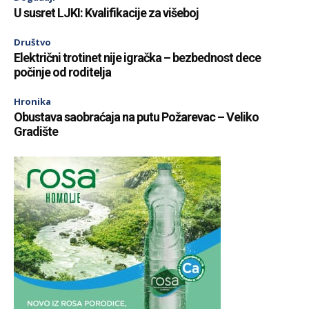
U susret LJKI: Kvalifikacije za višeboj
Društvo
Električni trotinet nije igračka – bezbednost dece
počinje od roditelja
Hronika
Obustava saobraćaja na putu Požarevac – Veliko
Gradište