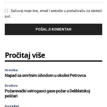
Sačuvaj moje ime, email i website u pretaživaču za sledeći
put.
Pročitaj više
Hronika
Napad sa smrtnim ishodom u okolini Petrovca
Društvo
Požarevački vatrogasci gase požar u Deliblatskoj
peščari
Događaji