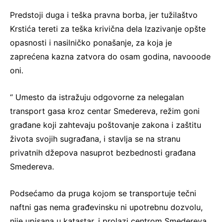
Predstoji duga i teška pravna borba, jer tužilaštvo
Krstića tereti za teška krivična dela Izazivanje opšte
opasnosti i nasilničko ponašanje, za koja je
zaprećena kazna zatvora do osam godina, navooode
oni.
“ Umesto da istražuju odgovorne za nelegalan
transport gasa kroz centar Smedereva, režim goni
građane koji zahtevaju poštovanje zakona i zaštitu
života svojih sugrađana, i stavlja se na stranu
privatnih džepova nasuprot bezbednosti građana
Smedereva.
Podsećamo da pruga kojom se transportuje tečni
naftni gas nema građevinsku ni upotrebnu dozvolu,
nije upisana u katastar, i prolazi centrom Smedereva