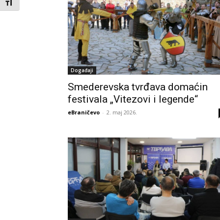
Toggle Font size
Događaji
Smederevska tvrđava domaćin
festivala „Vitezovi i legende“
eBraničevo
-
2. maj 2026.