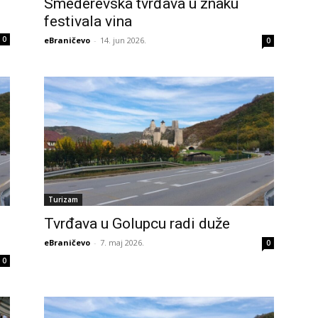
Smederevska tvrđava u znaku
festivala vina
0
eBraničevo
-
14. jun 2026.
0
Turizam
Tvrđava u Golupcu radi duže
eBraničevo
-
7. maj 2026.
0
0