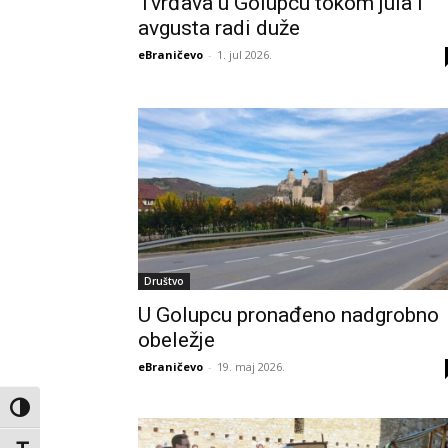
Tvrđava u Golupcu tokom jula i
avgusta radi duže
eBraničevo
-
1. jul 2026.
Društvo
U Golupcu pronađeno nadgrobno
obeležje
eBraničevo
-
19. maj 2026.
Toggle High Contrast