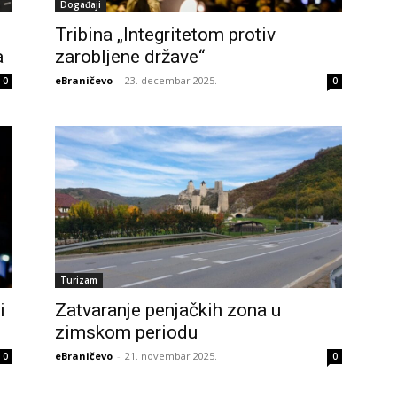
Događaji
Tribina „Integritetom protiv
a
zarobljene države“
eBraničevo
-
23. decembar 2025.
0
0
Turizam
i
Zatvaranje penjačkih zona u
zimskom periodu
eBraničevo
-
21. novembar 2025.
0
0