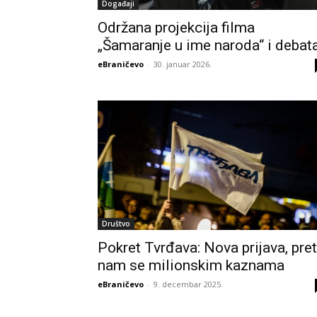
Događaji
Održana projekcija filma
„Šamaranje u ime naroda“ i debat
eBraničevo
-
30. januar 2026.
Društvo
Pokret Tvrđava: Nova prijava, pret
nam se milionskim kaznama
eBraničevo
-
9. decembar 2025.