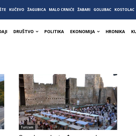
ŠTE
KUČEVO
ŽAGUBICA
MALO CRNIĆE
ŽABARI
GOLUBAC
KOSTOLAC
AJI
DRUŠTVO
POLITIKA
EKONOMIJA
HRONIKA
K
Turizam