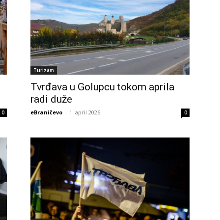
Turizam
Tvrđava u Golupcu tokom aprila
radi duže
eBraničevo
-
1. april 2026.
0
0