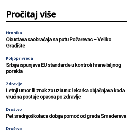
Pročitaj više
Hronika
Obustava saobraćaja na putu Požarevac – Veliko
Gradište
Poljoprivreda
Srbija ispunjava EU standarde u kontroli hrane biljnog
porekla
Zdravlje
Letnji umor ili znak za uzbunu: lekarka objašnjava kada
vrućina postaje opasna po zdravlje
Društvo
Pet srednjoškolaca dobija pomoć od grada Smedereva
Društvo