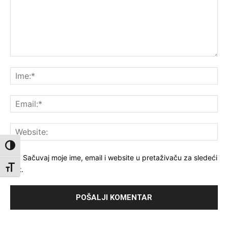
Komentar:
Ime
Ema
Web
Toggle High Contrast
Sačuvaj moje ime, email i website u pretaživaču za sledeći
Toggle Font size
put.