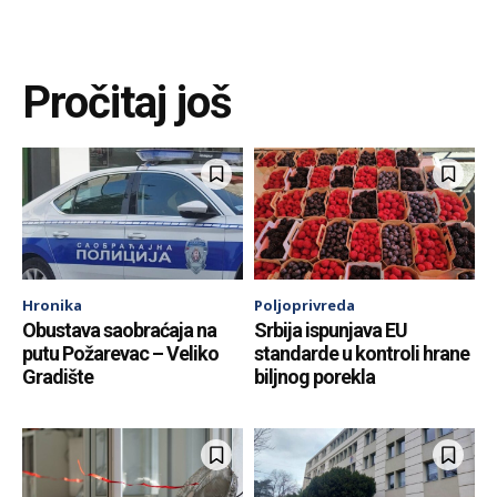
Pročitaj još
Hronika
Poljoprivreda
Obustava saobraćaja na
Srbija ispunjava EU
putu Požarevac – Veliko
standarde u kontroli hrane
Gradište
biljnog porekla