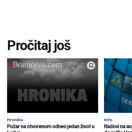
Pročitaj još
Hronika
Info
Požar na otvorenom odneo jedan život u
Radovi na a