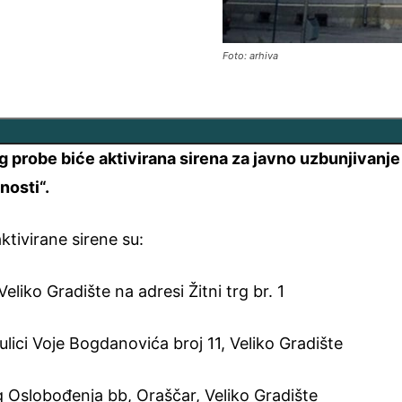
Foto: arhiva
g probe biće aktivirana sirena za javno uzbunjivanje
nosti“.
aktivirane sirene su:
liko Gradište na adresi Žitni trg br. 1
lici Voje Bogdanovića broj 11, Veliko Gradište
rg Oslobođenja bb, Oraščar, Veliko Gradište