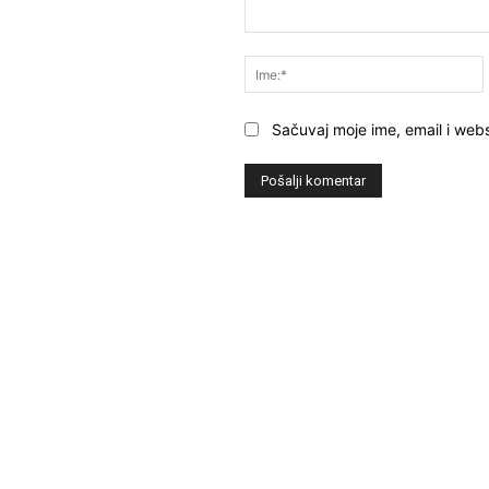
Komentar:
Sačuvaj moje ime, email i webs