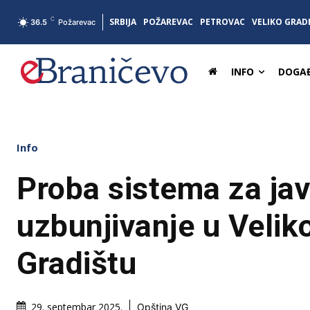
C
SRBIJA
POŽAREVAC
PETROVAC
VELIKO GRAD
36.5
Požarevac
INFO
DOGAĐ
Info
Proba sistema za ja
uzbunjivanje u Veli
Gradištu
29. septembar 2025.
Opština VG