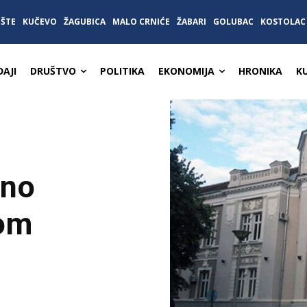
IŠTE
KUČEVO
ŽAGUBICA
MALO CRNIĆE
ŽABARI
GOLUBAC
KOSTOLAC
AJI
DRUŠTVO
POLITIKA
EKONOMIJA
HRONIKA
K
vno
kom