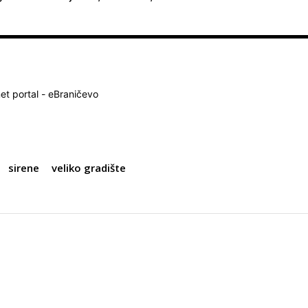
net portal - eBraničevo
sirene
veliko gradište