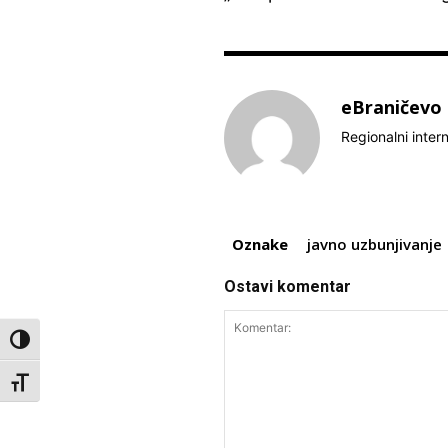
eBraničevo
Regionalni inter
Oznake
javno uzbunjivanje
Ostavi komentar
Toggle High Contrast
Toggle Font size