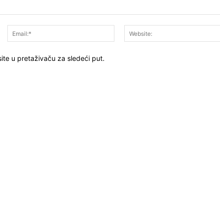
Ime:*
Email:*
ite u pretaživaču za sledeći put.