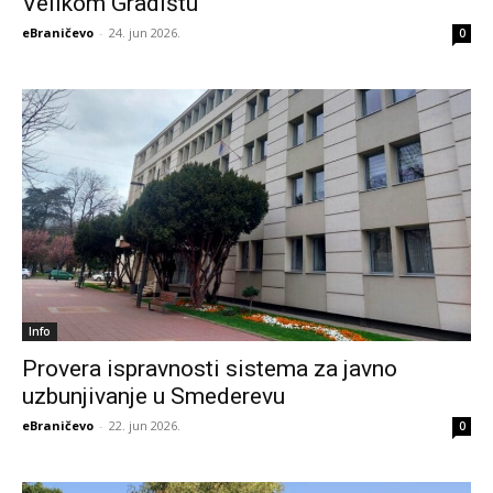
Velikom Gradištu
eBraničevo
-
24. jun 2026.
0
Info
Provera ispravnosti sistema za javno
uzbunjivanje u Smederevu
eBraničevo
-
22. jun 2026.
0