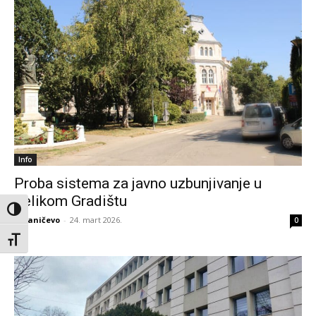
Info
Proba sistema za javno uzbunjivanje u
Velikom Gradištu
Toggle High Contrast
eBraničevo
-
24. mart 2026.
0
Toggle Font size