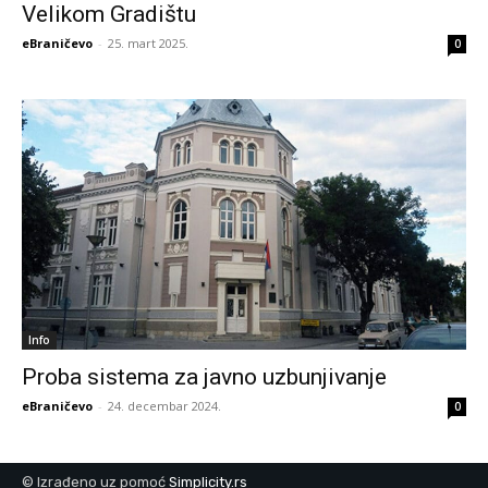
Velikom Gradištu
eBraničevo
-
25. mart 2025.
0
Info
Proba sistema za javno uzbunjivanje
eBraničevo
-
24. decembar 2024.
0
© Izrađeno uz pomoć
Simplicity.rs