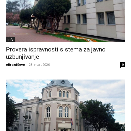
Info
Provera ispravnosti sistema za javno
uzbunjivanje
eBraničevo
-
23. mart 2026.
0