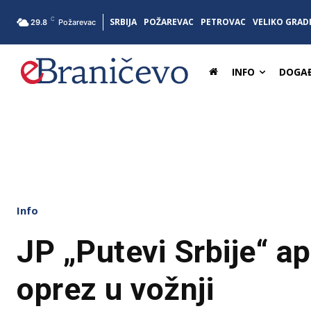
C
SRBIJA
POŽAREVAC
PETROVAC
VELIKO GRAD
29.8
Požarevac
INFO
DOGAĐ
Info
JP „Putevi Srbije“ ap
oprez u vožnji