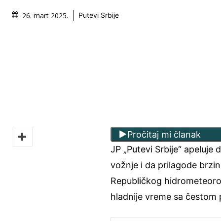
26. mart 2025.
Putevi Srbije
Pročitaj mi članak
JP „Putevi Srbije“ apeluje
vožnje i da prilagode brzi
Republičkog hidrometeorol
hladnije vreme sa čestom p