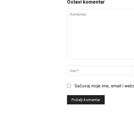
Ostavi komentar
Komentar:
Sačuvaj moje ime, email i webs