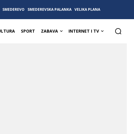
SMEDEREVO
SMEDEREVSKA PALANKA
VELIKA PLANA
ULTURA
SPORT
ZABAVA
INTERNET I TV