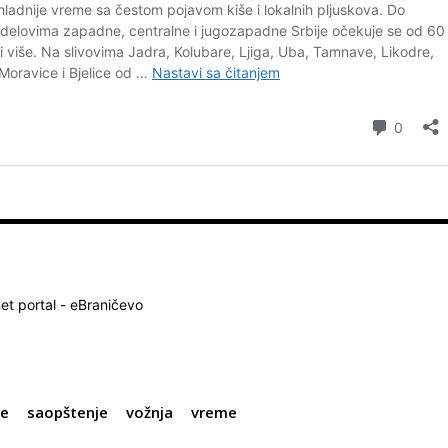
net portal - eBraničevo
je
saopštenje
vožnja
vreme