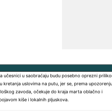
 da učesnici u saobraćaju budu posebno oprezni prilik
nu kretanja uslovima na putu, jer se, prema upozorenj
oškog zavoda, očekuje do kraja marta oblačno i
ojavom kiše i lokalnih pljuskova.