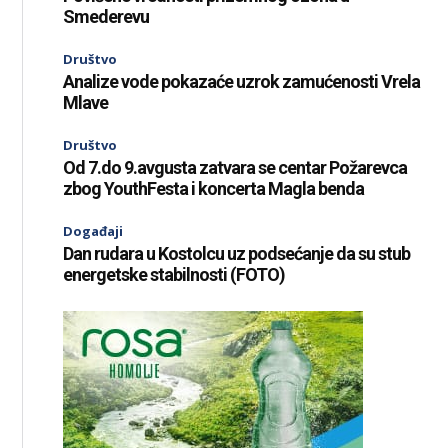
Smederevu
Društvo
Analize vode pokazaće uzrok zamućenosti Vrela
Mlave
Društvo
Od 7.do 9.avgusta zatvara se centar Požarevca
zbog YouthFesta i koncerta Magla benda
Događaji
Dan rudara u Kostolcu uz podsećanje da su stub
energetske stabilnosti (FOTO)