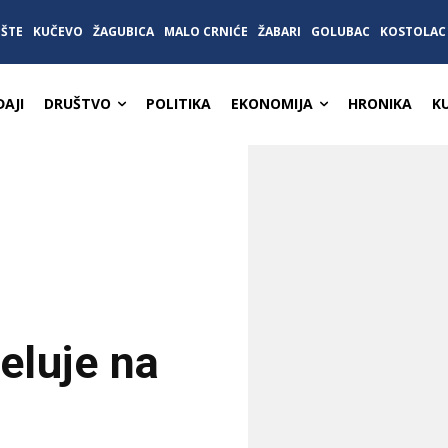
IŠTE
KUČEVO
ŽAGUBICA
MALO CRNIĆE
ŽABARI
GOLUBAC
KOSTOLAC
AJI
DRUŠTVO
POLITIKA
EKONOMIJA
HRONIKA
K
eluje na