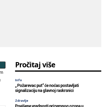
Pročitaj više
om
u
Info
„ Požarevac put“ će noćas postavljati
signalizaciju na glavnoj raskrsnici
Zdravlje
Povišene vrednosti prizemnog ozona u