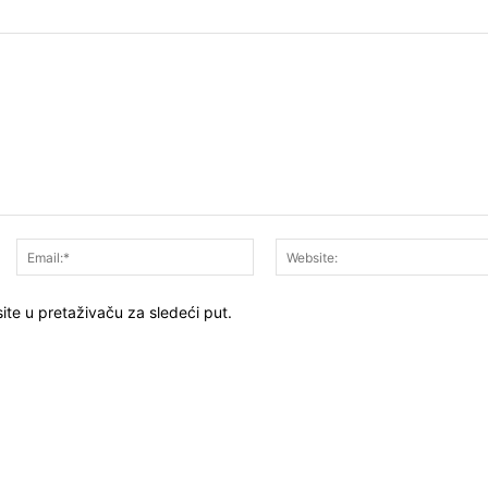
Ime:*
Email:*
ite u pretaživaču za sledeći put.