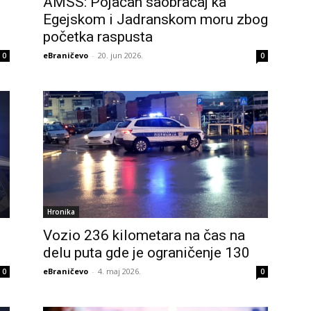
AMSS: Pojačan saobraćaj ka
Egejskom i Jadranskom moru zbog
početka raspusta
eBraničevo
-
20. jun 2026.
0
0
Hronika
Vozio 236 kilometara na čas na
delu puta gde je ograničenje 130
eBraničevo
-
4. maj 2026.
0
0