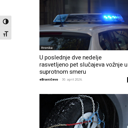
Toggle High Contrast
Toggle Font size
Hronika
U poslednje dve nedelje
rasvetljeno pet slučajeva vožnje u
suprotnom smeru
eBraničevo
-
30. april 2026.