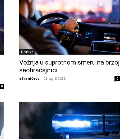
Društvo
Vožnja u suprotnom smeru na brzoj
saobraćajnici
eBraničevo
-
28. april 2026.
0
0