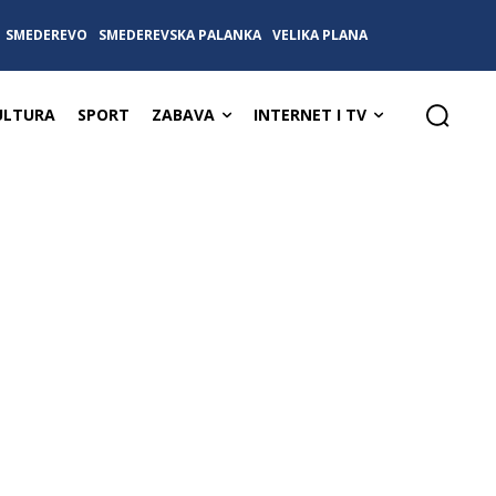
SMEDEREVO
SMEDEREVSKA PALANKA
VELIKA PLANA
ULTURA
SPORT
ZABAVA
INTERNET I TV