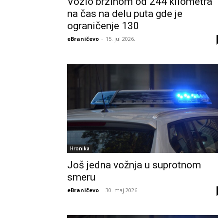
Vozio brzinom od 244 kilometra
na čas na delu puta gde je
ograničenje 130
eBraničevo
-
15. jul 2026.
Hronika
Još jedna vožnja u suprotnom
smeru
eBraničevo
-
30. maj 2026.