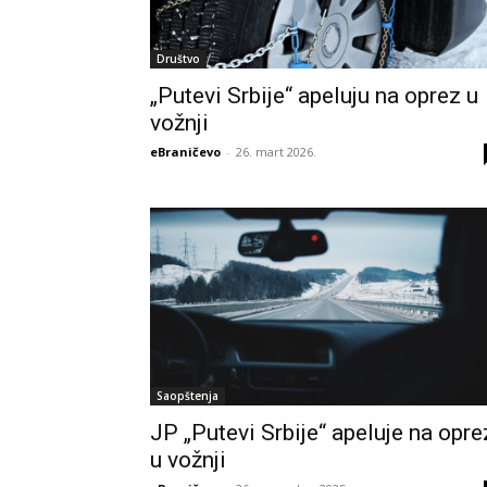
Društvo
„Putevi Srbije“ apeluju na oprez u
vožnji
eBraničevo
-
26. mart 2026.
Saopštenja
JP „Putevi Srbije“ apeluje na opre
u vožnji