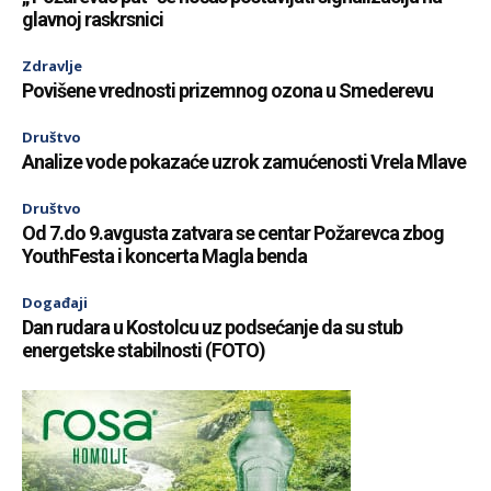
glavnoj raskrsnici
Zdravlje
Povišene vrednosti prizemnog ozona u Smederevu
Društvo
Analize vode pokazaće uzrok zamućenosti Vrela Mlave
Društvo
Od 7.do 9.avgusta zatvara se centar Požarevca zbog
YouthFesta i koncerta Magla benda
Događaji
Dan rudara u Kostolcu uz podsećanje da su stub
energetske stabilnosti (FOTO)