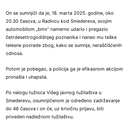
On se sumnjiči da je, 18. marta 2025. godine, oko
20.30 časova, u Radincu kod Smedereva, svojim
automobilom „bmv“ namerno udario i pregazio
četrdesettrogodišnjeg poznanika i naneo mu teške
telesne povrede zbog, kako se sumnja, neraščišćenih
odnosa.
Potom je pobegao, a policija ga je efikasnom akcijom
pronašla i uhapsila.
Po nalogu tužioca Višeg javnog tužilaštva u
Smederevu, osumnjičenom je određeno zadržavanje
do 48 časova i on će, uz krivičnu prijavu, biti
priveden nadležnom tužilaštvu.