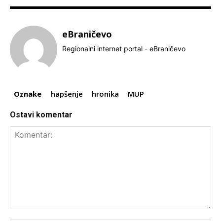
eBraničevo
Regionalni internet portal - eBraničevo
Oznake
hapšenje
hronika
MUP
Ostavi komentar
Komentar: