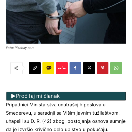
Foto: Pixabay.com
Pročitaj mi članak
Pripadnici Ministarstva unutrašnjih poslova u
Smederevu, u saradnji sa Višim javnim tužilaštvom,
uhapsili su D. R. (42) zbog postojanja osnova sumnje
da je izvršio krivično delo ubistvo u pokušaju.