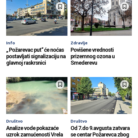
Info
Zdravlje
„ Požarevac put“ će noćas
Povišene vrednosti
postavljati signalizaciju na
prizemnog ozona u
glavnoj raskrsnici
Smederevu
Društvo
Društvo
Analize vode pokazaće
Od 7.do 9.avgusta zatvara
uzrok zamućenosti Vrela
se centar Požarevca zbog