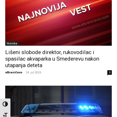
Hronika
Lišeni slobode direktor, rukovodilac i
spasilac akvaparka u Smederevu nakon
utapanja deteta
eBraničevo
-
24. jul 2026.
0
Toggle High Contrast
Toggle Font size