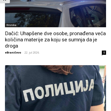
Hronika
Dačić: Uhapšene dve osobe, pronađena veća
količina materije za koju se sumnja da je
droga
eBraničevo
-
22. jul 2026.
0