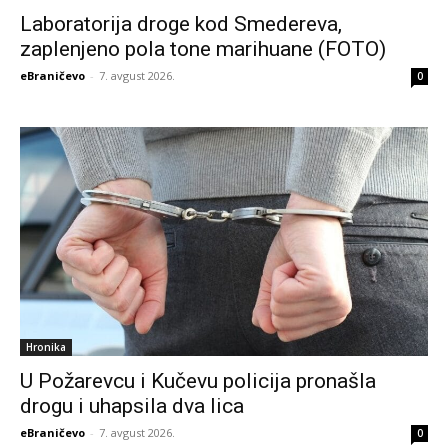
Laboratorija droge kod Smedereva,
zaplenjeno pola tone marihuane (FOTO)
eBraničevo
-
7. avgust 2026.
0
Hronika
U Požarevcu i Kučevu policija pronašla
drogu i uhapsila dva lica
eBraničevo
-
7. avgust 2026.
0