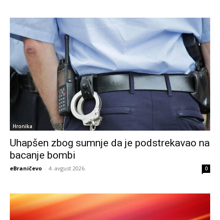
Hronika
Uhapšen zbog sumnje da je podstrekavao na
bacanje bombi
eBraničevo
-
4. avgust 2026.
0