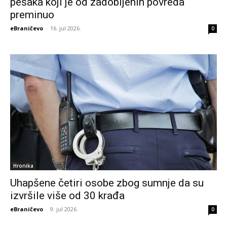
pešaka koji je od zadobijenih povreda
preminuo
eBraničevo
-
16. jul 2026.
0
Hronika
Uhapšene četiri osobe zbog sumnje da su
izvršile više od 30 krađa
eBraničevo
-
9. jul 2026.
0