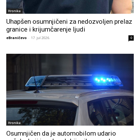
Hronika
Uhapšen osumnjičeni za nedozvoljen prelaz
granice i krijumčarenje ljudi
eBraničevo
-
17. jul 2026.
0
Hronika
Osumnjičen da je automobilom udario