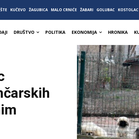
IŠTE
KUČEVO
ŽAGUBICA
MALO CRNIĆE
ŽABARI
GOLUBAC
KOSTOLAC
AJI
DRUŠTVO
POLITIKA
EKONOMIJA
HRONIKA
K
c
mčarskih
nim