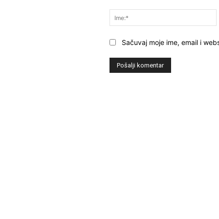
Komentar:
Sačuvaj moje ime, email i webs