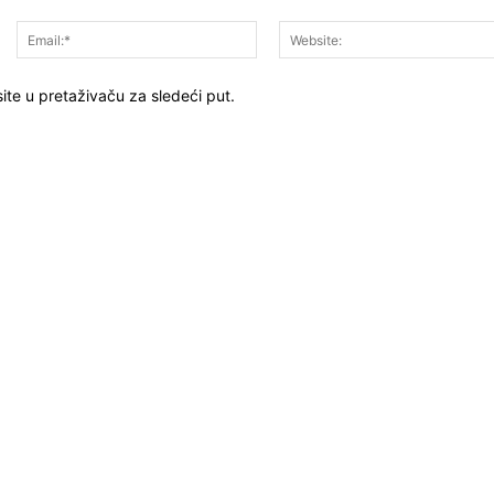
Ime:*
Email:*
ite u pretaživaču za sledeći put.