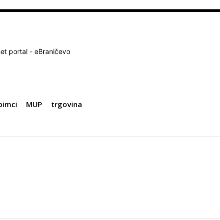
net portal - eBraničevo
bimci
MUP
trgovina