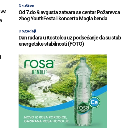
Društvo
ase
Od 7.do 9.avgusta zatvara se centar Požarevca
zbog YouthFesta i koncerta Magla benda
a
Događaji
Dan rudara u Kostolcu uz podsećanje da su stub
energetske stabilnosti (FOTO)
g