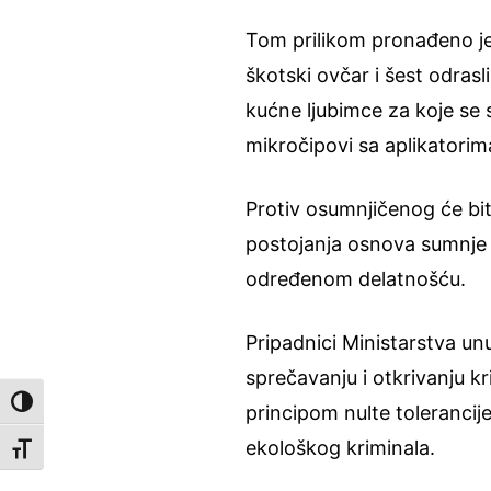
Tom prilikom pronađeno je 
škotski ovčar i šest odrasl
kućne ljubimce za koje se s
mikročipovi sa aplikatorim
Protiv osumnjičenog će bi
postojanja osnova sumnje d
određenom delatnošću.
Pripadnici Ministarstva un
sprečavanju i otkrivanju kr
Toggle High Contrast
principom nulte tolerancije
ekološkog kriminala.
Toggle Font size