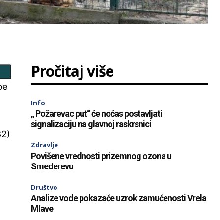
Pročitaj više
be
Info
„ Požarevac put“ će noćas postavljati
signalizaciju na glavnoj raskrsnici
82)
Zdravlje
Povišene vrednosti prizemnog ozona u
Smederevu
Društvo
Analize vode pokazaće uzrok zamućenosti Vrela
Mlave