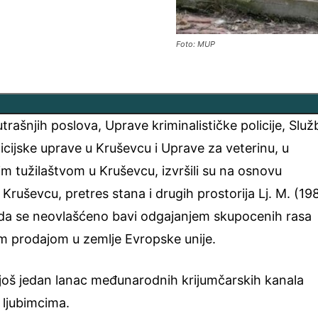
Foto: MUP
trašnjih poslova, Uprave kriminalističke policije, Služ
licijske uprave u Kruševcu i Uprave za veterinu, u
m tužilaštvom u Kruševcu, izvršili su na osnovu
uševcu, pretres stana i drugih prostorija Lj. M. (19
 da se neovlašćeno bavi odgajanjem skupocenih rasa
m prodajom u zemlje Evropske unije.
još jedan lanac međunarodnih krijumčarskih kanala
 ljubimcima.