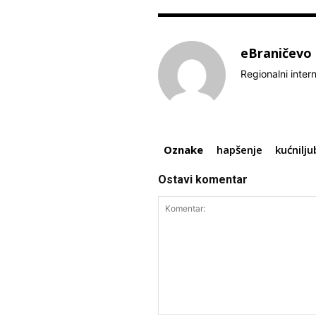
eBraničevo
Regionalni inter
Oznake
hapšenje
kućnilju
Ostavi komentar