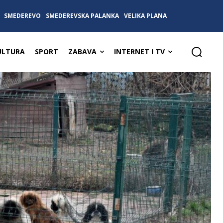
SMEDEREVO
SMEDEREVSKA PALANKA
VELIKA PLANA
ULTURA
SPORT
ZABAVA
INTERNET I TV