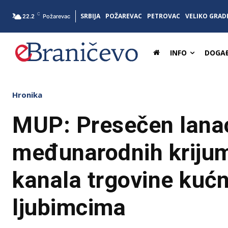
C
SRBIJA
POŽAREVAC
PETROVAC
VELIKO GRAD
22.2
Požarevac
INFO
DOGAĐ
Hronika
MUP: Presečen lana
međunarodnih kriju
kanala trgovine kuć
ljubimcima