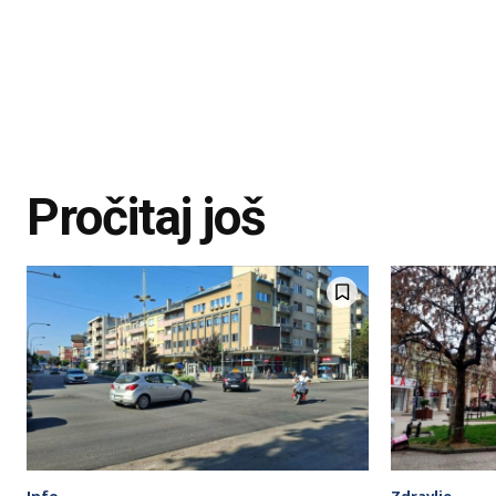
Pročitaj još
Info
Zdravlje