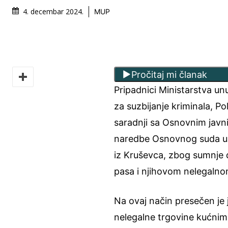
4. decembar 2024.
MUP
Pročitaj mi članak
Pripadnici Ministarstva unu
za suzbijanje kriminala, Po
saradnji sa Osnovnim javni
naredbe Osnovnog suda u Kr
iz Kruševca, zbog sumnje
pasa i njihovom nelegalno
Na ovaj način presečen je
nelegalne trgovine kućnim