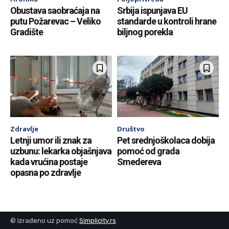
Obustava saobraćaja na
Srbija ispunjava EU
putu Požarevac – Veliko
standarde u kontroli hrane
Gradište
biljnog porekla
Zdravlje
Društvo
Letnji umor ili znak za
Pet srednjoškolaca dobija
uzbunu: lekarka objašnjava
pomoć od grada
kada vrućina postaje
Smedereva
opasna po zdravlje
© Izrađeno uz pomoć
Simplicity.rs