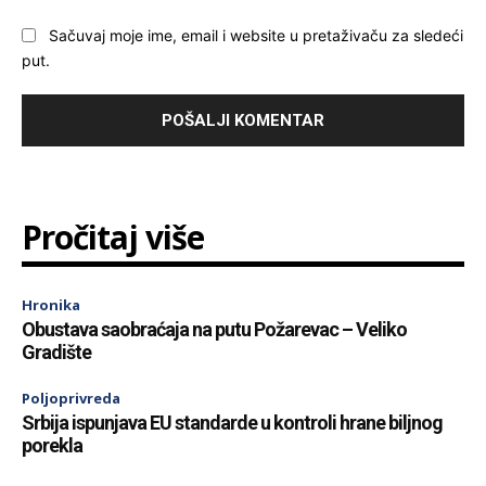
Sačuvaj moje ime, email i website u pretaživaču za sledeći
put.
Pročitaj više
Hronika
Obustava saobraćaja na putu Požarevac – Veliko
Gradište
Poljoprivreda
Srbija ispunjava EU standarde u kontroli hrane biljnog
porekla