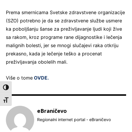
Prema smernicama Svetske zdravstvene organizacije
(SZO) potrebno je da se zdravstvene službe usmere
ka poboljšanju šanse za preživljavanje ljudi koji žive
sa rakom, kroz programe rane dijagnostike i lečenja
malignih bolesti, jer se mnogi slučajevi raka otkriju
prekasno, kada je lečenje teško a procenat
preživljavanja obolelih mali.
Više o tome
OVDE.
Toggle High Contrast
Toggle Font size
eBraničevo
Regionalni internet portal - eBraničevo