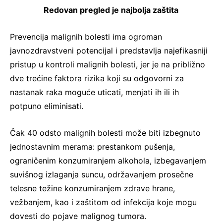
Redovan pregled je najbolja zaštita
Prevencija malignih bolesti ima ogroman
javnozdravstveni potencijal i predstavlja najefikasniji
pristup u kontroli malignih bolesti, jer je na približno
dve trećine faktora rizika koji su odgovorni za
nastanak raka moguće uticati, menjati ih ili ih
potpuno eliminisati.
Čak 40 odsto malignih bolesti može biti izbegnuto
jednostavnim merama: prestankom pušenja,
ograničenim konzumiranjem alkohola, izbegavanjem
suvišnog izlaganja suncu, održavanjem prosečne
telesne težine konzumiranjem zdrave hrane,
vežbanjem, kao i zaštitom od infekcija koje mogu
dovesti do pojave malignog tumora.