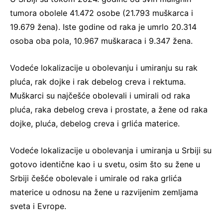
tumora obolele 41.472 osobe (21.793 muškarca i
19.679 žena). Iste godine od raka je umrlo 20.314
osoba oba pola, 10.967 muškaraca i 9.347 žena.
Vodeće lokalizacije u obolevanju i umiranju su rak
pluća, rak dojke i rak debelog creva i rektuma.
Muškarci su najčešće obolevali i umirali od raka
pluća, raka debelog creva i prostate, a žene od raka
dojke, pluća, debelog creva i grlića materice.
Vodeće lokalizacije u obolevanja i umiranja u Srbiji su
gotovo identične kao i u svetu, osim što su žene u
Srbiji češće obolevale i umirale od raka grlića
materice u odnosu na žene u razvijenim zemljama
sveta i Evrope.