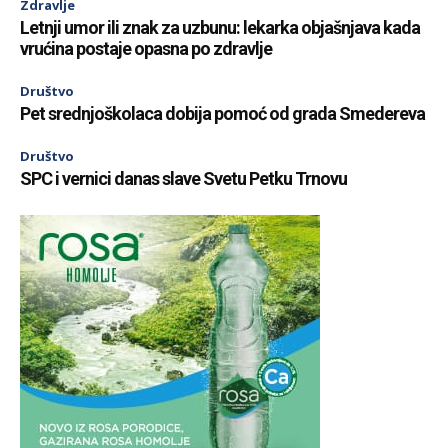
Zdravlje
Letnji umor ili znak za uzbunu: lekarka objašnjava kada
vrućina postaje opasna po zdravlje
Društvo
Pet srednjoškolaca dobija pomoć od grada Smedereva
Društvo
SPC i vernici danas slave Svetu Petku Trnovu