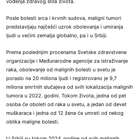
vođenja zdravog stila života.
Posle bolesti srca i krvnih sudova, maligni tumori
predstavljaju najčešći uzrok obolevanja i umiranja
ljudi u većini zemalja globalno, pa i u Srbiji.
Prema poslednjim procenama Svetske zdravstvene
organizacije i Međunarodne agencije za istraživanje
raka, obolevanje od malignih bolesti u svetu je
poraslo na 20 miliona ljudi i registrovano je 9,7
miliona smrtnih slučajeva od svih lokalizacija malignih
tumora u 2022. godini. Tokom života, jedna od pet
osoba će oboleti od raka u svetu, a jedan od devet
muškaraca i jedna od 12 žena će umreti od nekog
oblika maligne bolesti.
U Srbiji su tokom 2024. godine od svih malignih