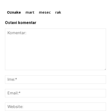
Oznake
mart
mesec
rak
Ostavi komentar
Komentar:
Ime
Ema
Web