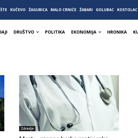
IŠTE
KUČEVO
ŽAGUBICA
MALO CRNIĆE
ŽABARI
GOLUBAC
KOSTOLAC
AJI
DRUŠTVO
POLITIKA
EKONOMIJA
HRONIKA
K
Zdravlje