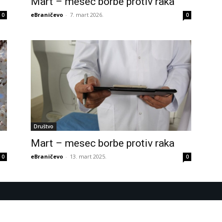
Mart – mesec borbe protiv raka
eBraničevo
-
7. mart 2026.
0
0
Društvo
Mart – mesec borbe protiv raka
eBraničevo
-
13. mart 2025.
0
0