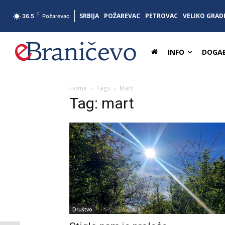
C
SRBIJA
POŽAREVAC
PETROVAC
VELIKO GRAD
36.5
Požarevac
INFO
DOGAĐ
Home
Tags
Mart
Tag: mart
Društvo