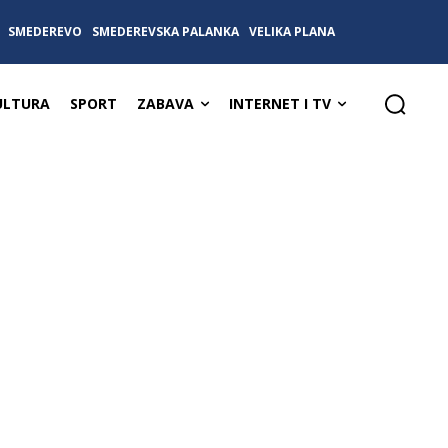
SMEDEREVO
SMEDEREVSKA PALANKA
VELIKA PLANA
ULTURA
SPORT
ZABAVA
INTERNET I TV