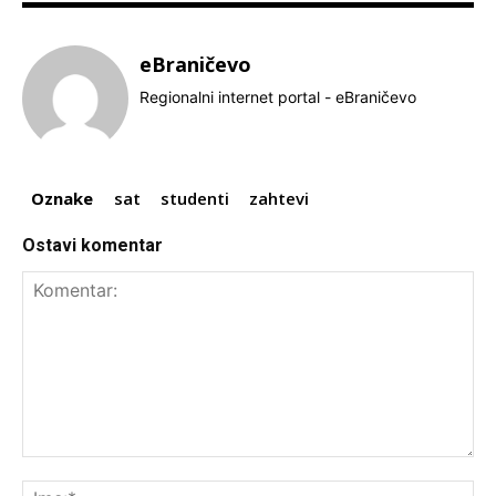
eBraničevo
Regionalni internet portal - eBraničevo
Oznake
sat
studenti
zahtevi
Ostavi komentar
Komentar:
Ime