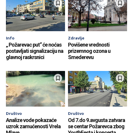
Info
Zdravlje
„ Požarevac put“ će noćas
Povišene vrednosti
postavljati signalizaciju na
prizemnog ozona u
glavnoj raskrsnici
Smederevu
Društvo
Društvo
Analize vode pokazaće
Od 7.do 9.avgusta zatvara
uzrok zamućenosti Vrela
se centar Požarevca zbog
Mlave
YouthFesta i koncerta