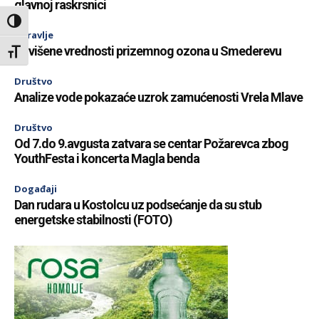
glavnoj raskrsnici
Toggle High Contrast
Zdravlje
Povišene vrednosti prizemnog ozona u Smederevu
Toggle Font size
Društvo
Analize vode pokazaće uzrok zamućenosti Vrela Mlave
Društvo
Od 7.do 9.avgusta zatvara se centar Požarevca zbog
YouthFesta i koncerta Magla benda
Događaji
Dan rudara u Kostolcu uz podsećanje da su stub
energetske stabilnosti (FOTO)