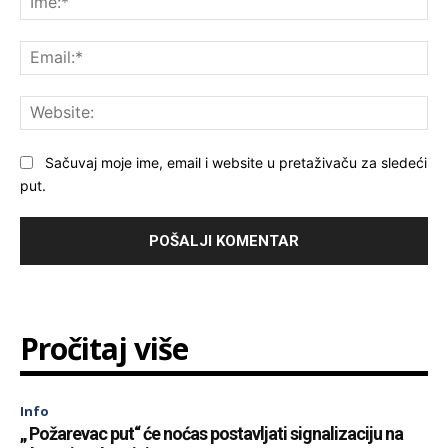
Ema
Web
Sačuvaj moje ime, email i website u pretaživaču za sledeći
put.
Pročitaj više
Info
„ Požarevac put“ će noćas postavljati signalizaciju na