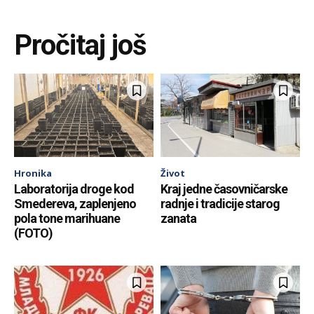
Pročitaj još
Hronika
Život
Laboratorija droge kod
Kraj jedne časovničarske
Smedereva, zaplenjeno
radnje i tradicije starog
pola tone marihuane
zanata
(FOTO)