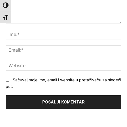
Toggle High Contrast
Toggle Font size
Komentar:
Ime
Ema
Web
Sačuvaj moje ime, email i website u pretaživaču za sledeći
put.