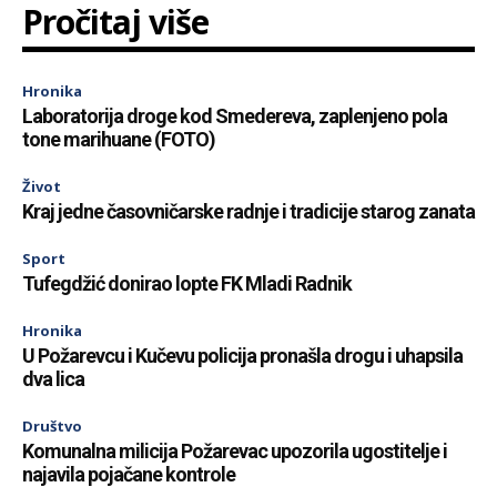
Pročitaj više
Hronika
Laboratorija droge kod Smedereva, zaplenjeno pola
tone marihuane (FOTO)
Život
Kraj jedne časovničarske radnje i tradicije starog zanata
Sport
Tufegdžić donirao lopte FK Mladi Radnik
Hronika
U Požarevcu i Kučevu policija pronašla drogu i uhapsila
dva lica
Društvo
Komunalna milicija Požarevac upozorila ugostitelje i
najavila pojačane kontrole