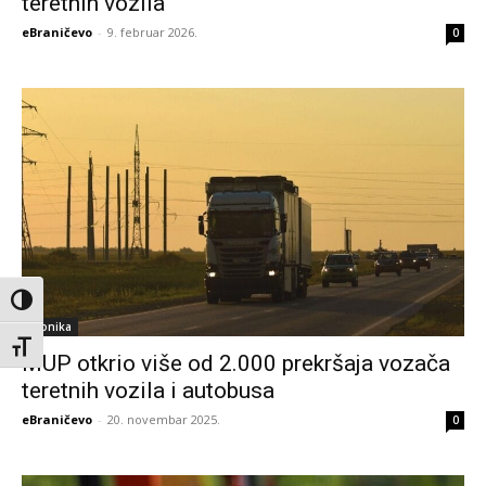
teretnih vozila
eBraničevo
-
9. februar 2026.
0
Toggle High Contrast
Hronika
Toggle Font size
MUP otkrio više od 2.000 prekršaja vozača
teretnih vozila i autobusa
eBraničevo
-
20. novembar 2025.
0