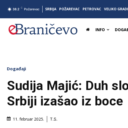
C
SRBIJA
POŽAREVAC
PETROVAC
VELIKO GRAD
38.2
Požarevac
INFO
DOGAĐ
Događaji
Sudija Majić: Duh sl
Srbiji izašao iz boce
11. februar 2025.
T.S.