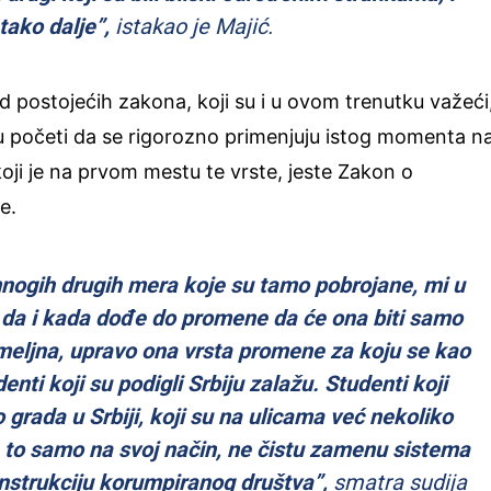
tako dalje”,
istakao je Majić.
 postojećih zakona, koji su i u ovom trenutku važeći
ju početi da se rigorozno primenjuju istog momenta n
koji je na prvom mestu te vrste, jeste Zakon o
e.
nogih drugih mera koje su tamo pobrojane, mi u
da i kada dođe do promene da će ona biti samo
meljna, upravo ona vrsta promene za koju se kao
enti koji su podigli Srbiju zalažu. Studenti koji
 grada u Srbiji, koji su na ulicama već nekoliko
 to samo na svoj način, ne čistu zamenu sistema
nstrukciju korumpiranog društva”,
smatra sudija