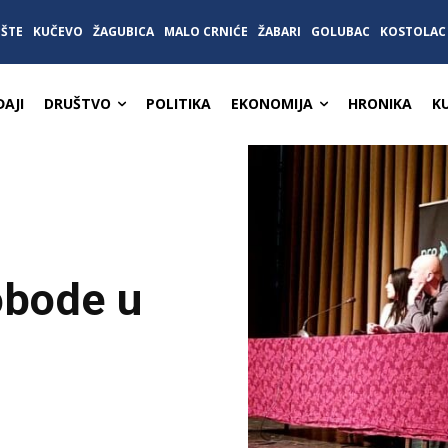
IŠTE
KUČEVO
ŽAGUBICA
MALO CRNIĆE
ŽABARI
GOLUBAC
KOSTOLAC
AJI
DRUŠTVO
POLITIKA
EKONOMIJA
HRONIKA
K
obode u