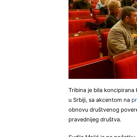
Tribina je bila koncipirana 
u Srbiji, sa akcentom na
p
obnovu društvenog poverenj
pravednijeg društva.