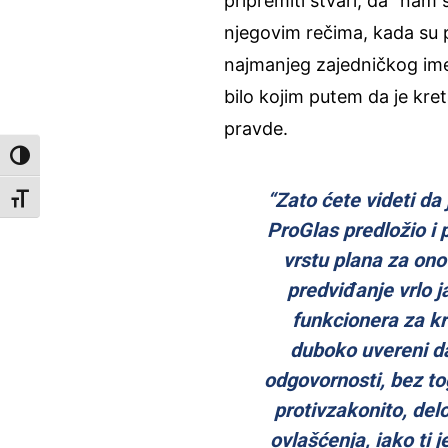
pripremiti stvari, da “nam s
njegovim rečima, kada su p
najmanjeg zajedničkog imeni
bilo kojim putem da je kret
pravde.
Toggle High Contrast
“Zato ćete videti da
Toggle Font size
ProGlas predložio i 
vrstu plana za ono
predviđanje vrlo j
funkcionera za kr
duboko uvereni d
odgovornosti, bez tog
protivzakonito, delo
ovlašćenja, iako ti 