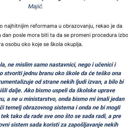
Majić.
o najhitnijim reformama u obrazovanju, rekao je da
 dan posle mora biti ta da se promeni procedura izb
ira osobu oko koje se škola okuplja.
, ne mislim samo nastavnici, nego i učenici i
mo stvoriti jednu branu oko škole da će teško ona
umentalizuje od strane nekih ljudi izvan, a bilo bi
šli dalje. Ako bismo uspeli da školske uprave
u, a ne u ministarstvo, onda bismo mi imali jedan
či temelj obrazovnog sistema i onda ne bi mogli
a tek tako da rade sve ono što se sada radi, a pre
vni sistem sada koristi za zapošljavanje nekih