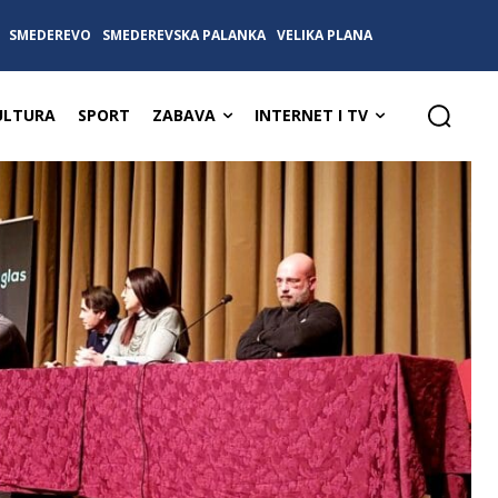
SMEDEREVO
SMEDEREVSKA PALANKA
VELIKA PLANA
ULTURA
SPORT
ZABAVA
INTERNET I TV