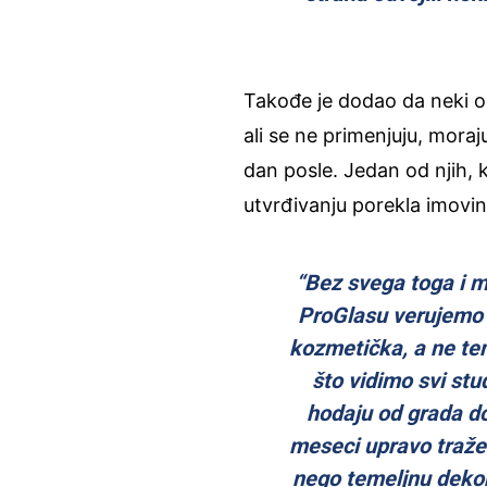
Takođe je dodao da neki od
ali se ne primenjuju, mora
dan posle. Jedan od njih, 
utvrđivanju porekla imovin
“Bez svega toga i m
ProGlasu verujemo 
kozmetička, a ne te
što vidimo svi stud
hodaju od grada do
meseci upravo traže
nego temeljnu deko