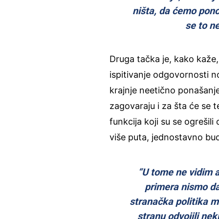
ništa, da ćemo pon
se to n
Druga tačka je, kako kaže,
ispitivanje odgovornosti n
krajnje neetično ponašanje 
zagovaraju i za šta će se t
funkcija koji su se ogrešili
više puta, jednostavno bu
“U tome ne vidim a
primera nismo da
stranačka politika me
stranu odvojili nek