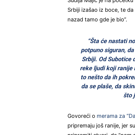
Sudija Majić je na početku
Srbiji izašao iz boce, te d
nazad tamo gde je bio”.
“Šta će nastati no
potpuno siguran, da 
Srbiji. Od Subotice 
reke ljudi koji ranije
to nešto da ih pokren
da se plaše, da skin
što 
Govoreći o
merama za “Da
pripremaju još ranije, jer 