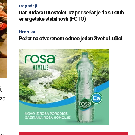
Događaji
Dan rudara u Kostolcu uz podsećanje da su stub
energetske stabilnosti (FOTO)
Hronika
Požar na otvorenom odneo jedan život u Lučici
ji
za