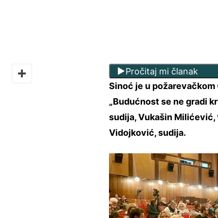
Pročitaj mi članak
Sinoć je u požarevačkom 
„Budućnost se ne gradi kr
sudija, Vukašin Milićević,
Vidojković, sudija.