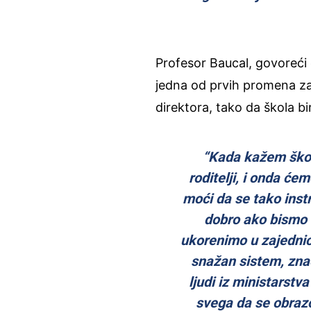
Profesor Baucal, govoreći 
jedna od prvih promena za
direktora, tako da škola b
“Kada kažem škola
roditelji, i onda će
moći da se tako instr
dobro ako bismo i
ukorenimo u zajednic
snažan sistem, zna
ljudi iz ministarstv
svega da se obrazo