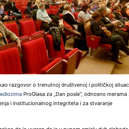
kao razgovor o trenutnoj društvenoj i političkoj situaci
redlozima
ProGlasa za „Dan posle“, odnosno merama 
a i institucionalnog integriteta i za stvaranje