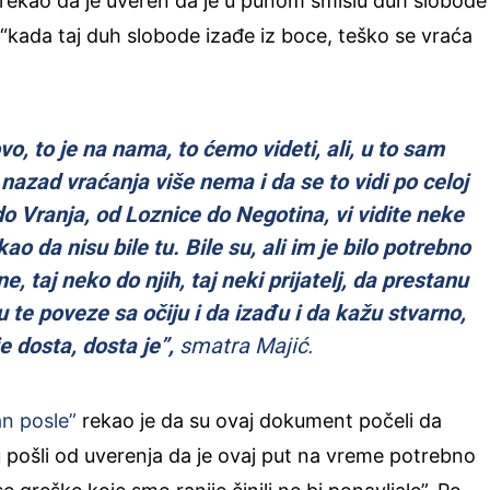
 rekao da je uveren da je u punom smislu duh slobode
a “kada taj duh slobode izađe iz boce, teško se vraća
vo, to je na nama, to ćemo videti, ali, u to sam
nazad vraćanja više nema i da se to vidi po celoj
do Vranja, od Loznice do Negotina, vi vidite neke
 kao da nisu bile tu. Bile su, ali im je bilo potrebno
e, taj neko do njih, taj neki prijatelj, da prestanu
u te poveze sa očiju i da izađu i da kažu stvarno,
je dosta, dosta je”,
smatra Majić.
n posle”
rekao je da su ovaj dokument počeli da
su pošli od uverenja da je ovaj put na vreme potrebno