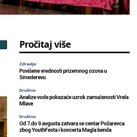
Pročitaj više
Zdravlje
Povišene vrednosti prizemnog ozona u
Smederevu
Društvo
Analize vode pokazaće uzrok zamućenosti Vrela
Mlave
Društvo
Od 7.do 9.avgusta zatvara se centar Požarevca
zbog YouthFesta i koncerta Magla benda