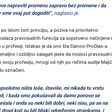
ovo napraviti promenu zapravo bez promene i da
e sme ovaj put dogoditi”,
naglasio je.
 po istom tom principu, a poziva na prioritetno
osilaca pravosudnih funkcija za sopstveno nečinjene il
u profesiji. Istakao je da ono šta članovi ProGlas-a
emeljno i ozbiljno zalagati jeste da nosioci pravosudn
 o svoju profesiju, mnogi od njih po rečima sudije Majić
du označeni.
psolutno ništa loše, štaviše, mi nikada tu vrstu
li, i kada smo pokušavali da damo ponovo se
šala i onda su neki bili dobri, neki nisu, pa se na
i drugi koji su bili bliski određenim strankama, i