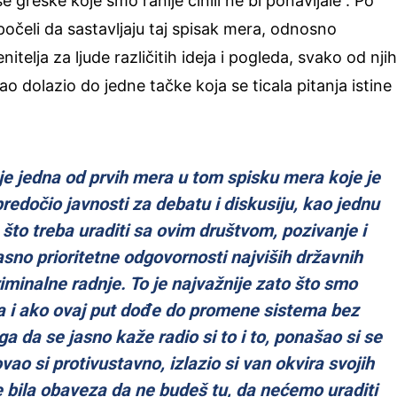
e greške koje smo ranije činili ne bi ponavljale”. Po
očeli da sastavljaju taj spisak mera, odnosno
telja za ljude različitih ideja i pogleda, svako od njih
ao dolazio do jedne tačke koja se ticala pitanja istine 
 je jedna od prvih mera u tom spisku mera koje je
predočio javnosti za debatu i diskusiju, kao jednu
 što treba uraditi sa ovim društvom, pozivanje i
asno prioritetne odgovornosti najviših državnih
iminalne radnje. To je najvažnije zato što smo
a i ako ovaj put dođe do promene sistema bez
a da se jasno kaže radio si to i to, ponašao si se
vao si protivustavno, izlazio si van okvira svojih
je bila obaveza da ne budeš tu, da nećemo uraditi