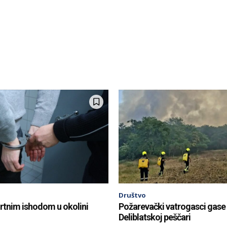
Društvo
tnim ishodom u okolini
Požarevački vatrogasci gase
Deliblatskoj peščari