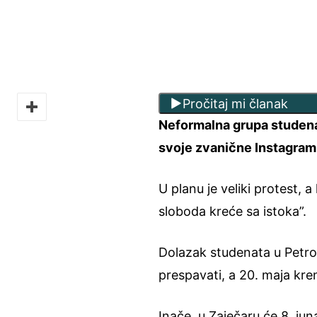
Pročitaj mi članak
Neformalna grupa studena
svoje zvanične Instagram s
U planu je veliki protest, 
sloboda kreće sa istoka”.
Dolazak studenata u Petro
prespavati, a 20. maja kre
Inače, u Zaječaru će 8. juna