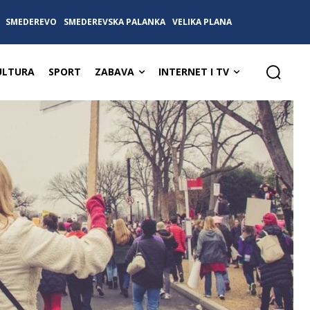
SMEDEREVO
SMEDEREVSKA PALANKA
VELIKA PLANA
ULTURA
SPORT
ZABAVA
INTERNET I TV