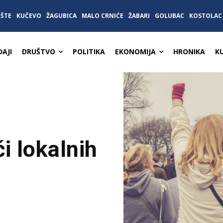
IŠTE
KUČEVO
ŽAGUBICA
MALO CRNIĆE
ŽABARI
GOLUBAC
KOSTOLAC
AJI
DRUŠTVO
POLITIKA
EKONOMIJA
HRONIKA
K
i lokalnih