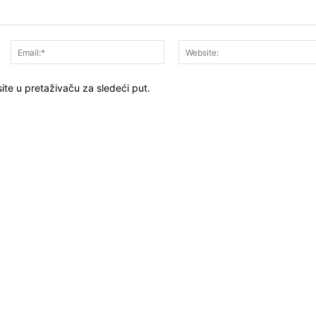
Ime:*
Email:*
ite u pretaživaču za sledeći put.