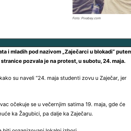
Foto: Pixabay.com
ta i mladih pod nazivom „Zaječarci u blokadi“ pute
tranice pozvala je na protest, u subotu, 24. maja.
a kako su naveli “24. maja studenti zovu u Zaječar, jer
vac očekuje se u večernjim satima 19. maja, gde će
nuće ka Žagubici, pa dalje ka Zaječaru.
 biti organizovani lokalni izbori.