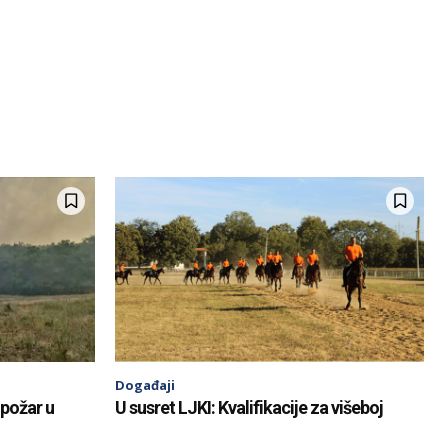
Događaji
 požar u
U susret LJKI: Kvalifikacije za višeboj