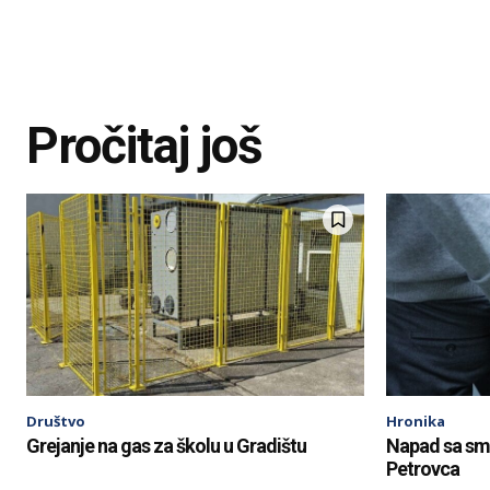
Pročitaj još
Društvo
Hronika
Grejanje na gas za školu u Gradištu
Napad sa smr
Petrovca