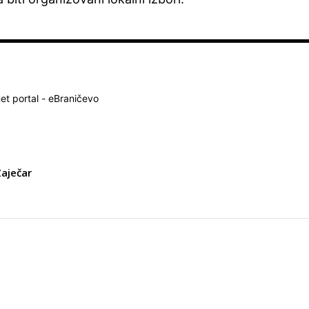
net portal - eBraničevo
Zaječar