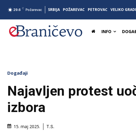
C
SRBIJA
POŽAREVAC
PETROVAC
VELIKO GRAD
29.6
Požarevac
INFO
DOGAĐ
Događaji
Najavljen protest uoč
izbora
15. maj 2025.
T.S.