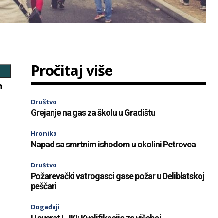
Pročitaj više
m
Društvo
Grejanje na gas za školu u Gradištu
Hronika
Napad sa smrtnim ishodom u okolini Petrovca
Društvo
Požarevački vatrogasci gase požar u Deliblatskoj
peščari
Događaji
U susret LJKI: Kvalifikacije za višeboj