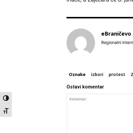
eBraničevo
Regionalni inter
Oznake
izbori
protest
Ostavi komentar
Toggle High Contrast
Toggle Font size