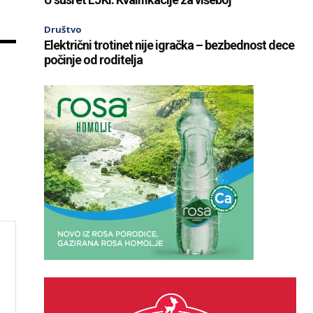
Društvo
Električni trotinet nije igračka – bezbednost dece
počinje od roditelja