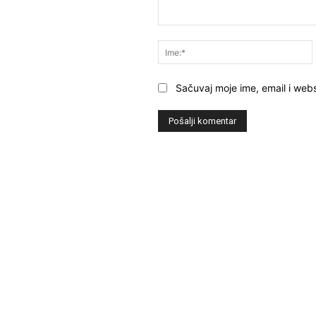
Komentar:
Sačuvaj moje ime, email i webs