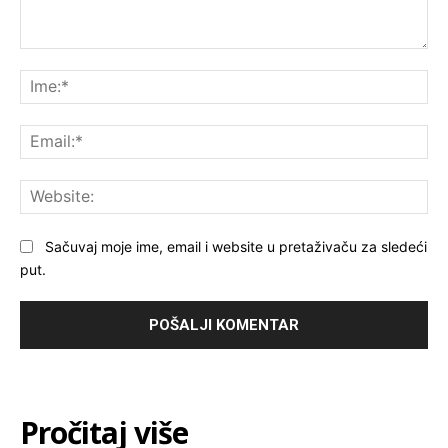
Komentar:
Ime
Ema
Web
Sačuvaj moje ime, email i website u pretaživaču za sledeći
put.
Pročitaj više