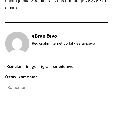
uplata je bila 200 dinara. Iznos dobitka je 76.376.779
dinara.
eBraničevo
Regionalni internet portal - eBraničevo
Oznake
bingo
igra
smederevo
Ostavi komentar