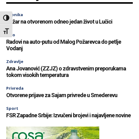
Hronika
Toggle High Contrast
Požar na otvorenom odneo jedan život u Lučici
Toggle Font size
Info
Radovi na auto-putu od Malog Požarevca do petlje
Vodanj
Zdravlje
Ana Jovanović (ZZJZ) o zdravstvenim preporukama
tokom visokih temperatura
Privreda
Otvorene prijave za Sajam privrede u Smederevu
Sport
FSR Zapadne Srbije: Izvučeni brojevi i najavljene novine