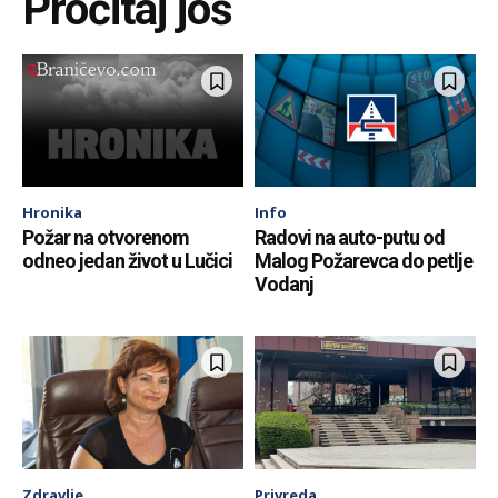
Pročitaj još
Hronika
Info
Požar na otvorenom
Radovi na auto-putu od
odneo jedan život u Lučici
Malog Požarevca do petlje
Vodanj
Zdravlje
Privreda