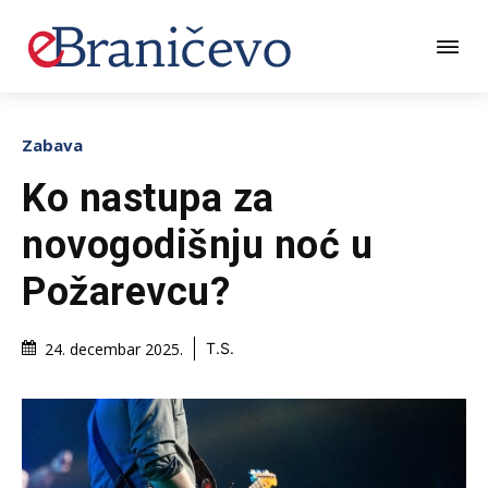
Zabava
Ko nastupa za
novogodišnju noć u
Požarevcu?
24. decembar 2025.
T.S.