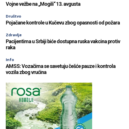
Vojne vežbe na „Mogili“ 13. avgusta
Društvo
Pojačane kontrole u Kučevu zbog opasnosti od požara
Zdravlje
Pacijentima u Srbiji biće dostupna ruska vakcina protiv
raka
Info
AMSS: Vozačima se savetuju češće pauze i kontrola
vozila zbog vrućina