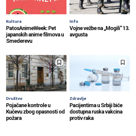
Kultura
Info
PatosAnimeWeek: Pet
Vojne vežbe na „Mogili“ 13.
japanskih anime filmova u
avgusta
Smederevu
Društvo
Zdravlje
Pojačane kontrole u
Pacijentima u Srbiji biće
Kučevu zbog opasnosti od
dostupna ruska vakcina
požara
protiv raka