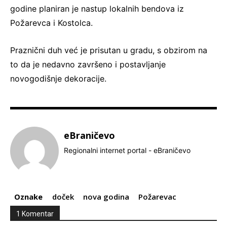
godine planiran je nastup lokalnih bendova iz
Požarevca i Kostolca.
Praznični duh već je prisutan u gradu, s obzirom na
to da je nedavno završeno i postavljanje
novogodišnje dekoracije.
eBraničevo
Regionalni internet portal - eBraničevo
Oznake
doček
nova godina
Požarevac
1 Komentar