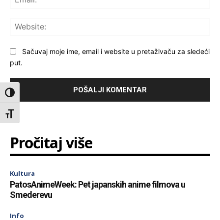
Web
Sačuvaj moje ime, email i website u pretaživaču za sledeći
put.
Toggle High Contrast
Toggle Font size
Pročitaj više
Kultura
PatosAnimeWeek: Pet japanskih anime filmova u
Smederevu
Info