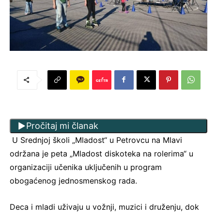
Pročitaj mi članak
U Srednjoj školi „Mladost“ u Petrovcu na Mlavi
održana je peta „Mladost diskoteka na rolerima“ u
organizaciji učenika uključenih u program
obogaćenog jednosmenskog rada.
Deca i mladi uživaju u vožnji, muzici i druženju, dok