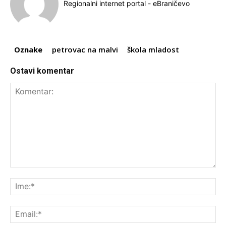
Regionalni internet portal - eBraničevo
Oznake
petrovac na malvi
škola mladost
Ostavi komentar
Komentar:
Ime
Ema