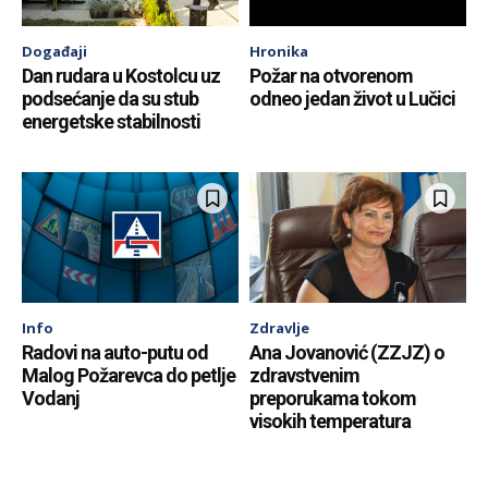
Događaji
Hronika
Dan rudara u Kostolcu uz
Požar na otvorenom
podsećanje da su stub
odneo jedan život u Lučici
energetske stabilnosti
Info
Zdravlje
Radovi na auto-putu od
Ana Jovanović (ZZJZ) o
Malog Požarevca do petlje
zdravstvenim
Vodanj
preporukama tokom
visokih temperatura