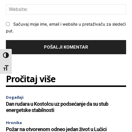
Web
Sačuvaj moje ime, email i website u pretaživaču za sledeći
put.
Toggle High Contrast
Toggle Font size
Pročitaj više
Događaji
Dan rudara u Kostolcu uz podsećanje da su stub
energetske stabilnosti
Hronika
Požar na otvorenom odneo jedan život u Lučici