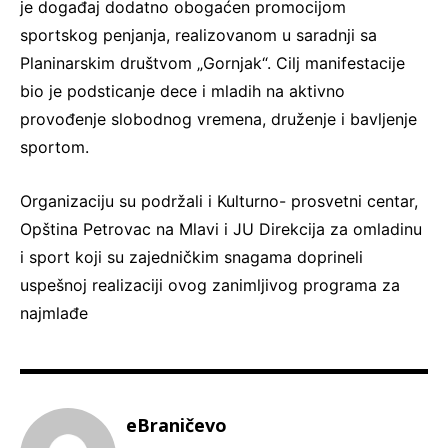
je događaj dodatno obogaćen promocijom
sportskog penjanja, realizovanom u saradnji sa
Planinarskim društvom „Gornjak“. Cilj manifestacije
bio je podsticanje dece i mladih na aktivno
provođenje slobodnog vremena, druženje i bavljenje
sportom.
Organizaciju su podržali i Kulturno- prosvetni centar,
Opština Petrovac na Mlavi i JU Direkcija za omladinu
i sport koji su zajedničkim snagama doprineli
uspešnoj realizaciji ovog zanimljivog programa za
najmlađe
eBraničevo