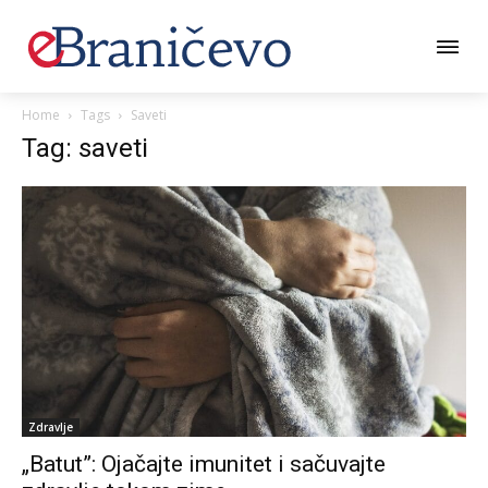
Home
Tags
Saveti
Tag: saveti
Zdravlje
„Batut”: Ојаčајtе imunitеt i sаčuvајtе