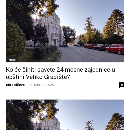
Izbori
Ko će činiti savete 24 mesne zajednice u
opštini Veliko Gradište?
eBraničevo
-
17. februar 2025.
0