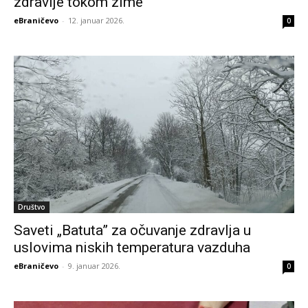
zdrаvljе tоkоm zimе
eBraničevo
-
12. januar 2026.
0
Društvo
Saveti „Batuta” za očuvanje zdravlja u
uslovima niskih temperatura vazduha
eBraničevo
-
9. januar 2026.
0