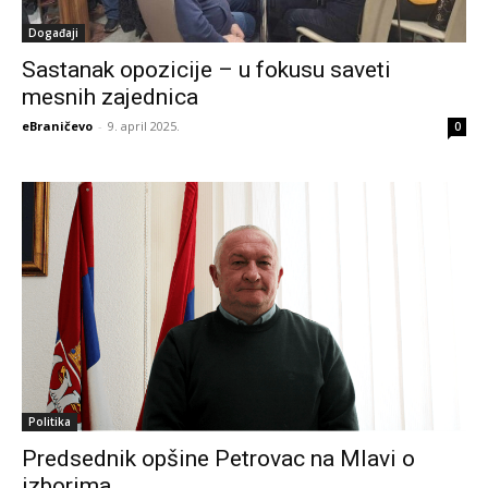
Događaji
Sastanak opozicije – u fokusu saveti
mesnih zajednica
eBraničevo
-
9. april 2025.
0
Politika
Predsednik opšine Petrovac na Mlavi o
izborima