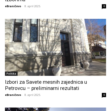
eBraničevo
-
8. april 2025.
0
Politika
Izbori za Savete mesnih zajednica u
Petrovcu – preliminarni rezultati
eBraničevo
-
8. april 2025.
0