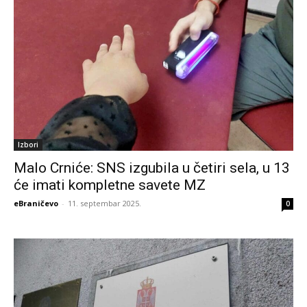
Izbori
Malo Crniće: SNS izgubila u četiri sela, u 13
će imati kompletne savete MZ
eBraničevo
-
11. septembar 2025.
0