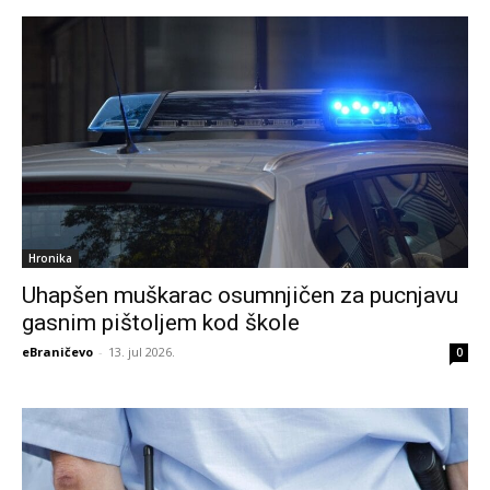
Hronika
Uhapšen muškarac osumnjičen za pucnjavu
gasnim pištoljem kod škole
eBraničevo
-
13. jul 2026.
0