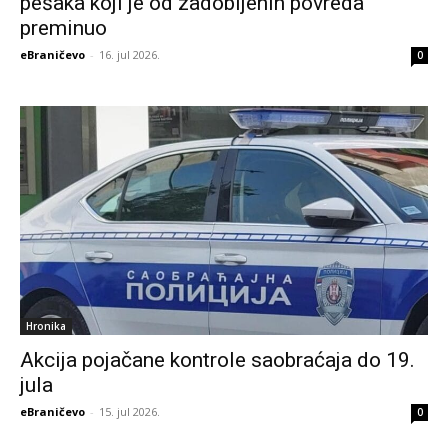
pešaka koji je od zadobijenih povreda
preminuo
eBraničevo
-
16. jul 2026.
0
Hronika
Akcija pojačane kontrole saobraćaja do 19.
jula
eBraničevo
-
15. jul 2026.
0