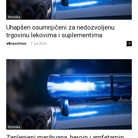
Hronika
Uhapšen osumnjičeni za nedozvoljenu
trgovinu lekovima i suplementima
eBraničevo
-
7. jul 2026.
0
Hronika
Zaplenjeni marihuana, heroin i amfetamin