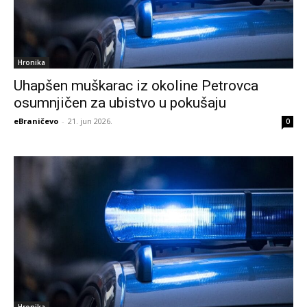
Hronika
Uhapšen muškarac iz okoline Petrovca
osumnjičen za ubistvo u pokušaju
eBraničevo
-
21. jun 2026.
0