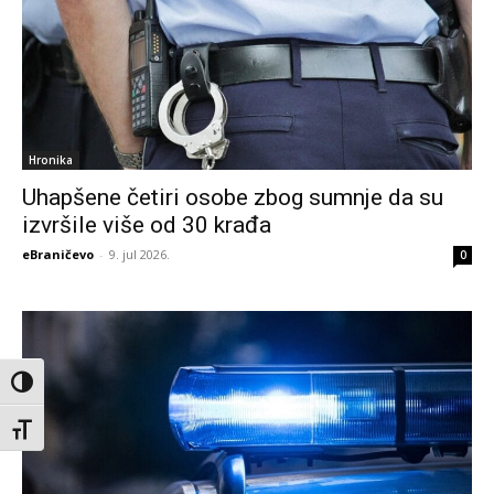
Hronika
Uhapšene četiri osobe zbog sumnje da su
izvršile više od 30 krađa
eBraničevo
-
9. jul 2026.
0
Toggle High Contrast
Toggle Font size