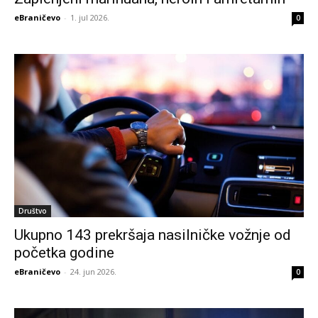
eBraničevo
-
1. jul 2026.
0
Društvo
Ukupno 143 prekršaja nasilničke vožnje od
početka godine
eBraničevo
-
24. jun 2026.
0