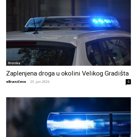
Hronika
Zaplenjena droga u okolini Velikog Gradišta
eBraničevo
-
23. jun 2026.
0