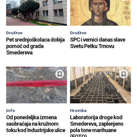
Društvo
Društvo
Pet srednjoškolaca dobija
SPC i vernici danas slave
pomoć od grada
Svetu Petku Trnovu
Smedereva
Info
Hronika
Od ponedeljka izmena
Laboratorija droge kod
saobraćaja na kružnom
Smedereva, zaplenjeno
toku kod Industrijske ulice
pola tone marihuane
(FOTO)