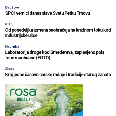
Društvo
SPC i vernici danas slave Svetu Petku Trnovu
Info
Od ponedeljka izmena saobraćaja na kružnom toku kod
Industrijske ulice
Hronika
Laboratorija droge kod Smedereva, zaplenjeno pola
tone marihuane (FOTO)
Život
Kraj jedne časovničarske radnje i tradicije starog zanata