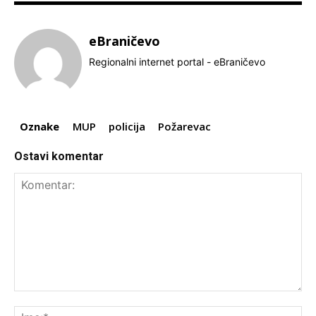
eBraničevo
Regionalni internet portal - eBraničevo
Oznake
MUP
policija
Požarevac
Ostavi komentar
Komentar:
Ime