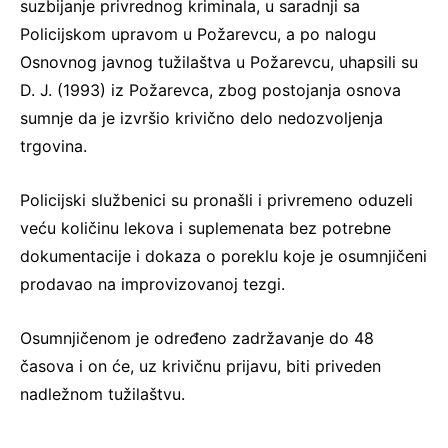
suzbijanje privrednog kriminala, u saradnji sa
Policijskom upravom u Požarevcu, a po nalogu
Osnovnog javnog tužilaštva u Požarevcu, uhapsili su
D. J. (1993) iz Požarevca, zbog postojanja osnova
sumnje da je izvršio krivično delo nedozvoljenja
trgovina.
Policijski službenici su pronašli i privremeno oduzeli
veću količinu lekova i suplemenata bez potrebne
dokumentacije i dokaza o poreklu koje je osumnjičeni
prodavao na improvizovanoj tezgi.
Osumnjičenom je određeno zadržavanje do 48
časova i on će, uz krivičnu prijavu, biti priveden
nadležnom tužilaštvu.