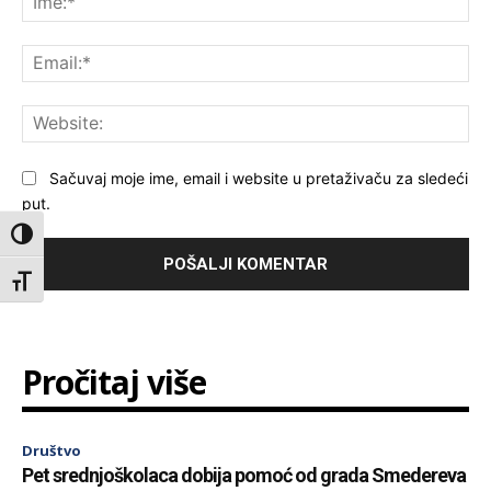
Ema
Web
Sačuvaj moje ime, email i website u pretaživaču za sledeći
put.
Toggle High Contrast
Toggle Font size
Pročitaj više
Društvo
Pet srednjoškolaca dobija pomoć od grada Smedereva