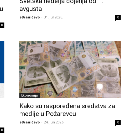
Svetska nedelja dojenja od 1.
du
avgusta
eBraničevo
-
31. jul 2026.
0
0
Ekonomija
Kako su raspoređena sredstva za
medije u Požarevcu
eBraničevo
-
24. jun 2026.
0
0