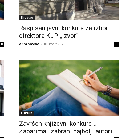
Društvo
Raspisan javni konkurs za izbor
direktora KJP „Izvor“
eBraničevo
-
10. mart 2026.
0
0
Kultura
Završen književni konkurs u
Žabarima: izabrani najbolji autori