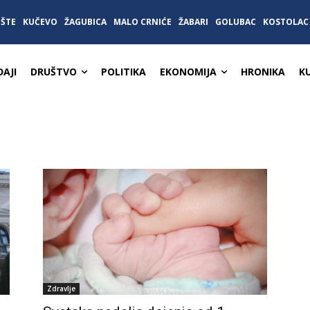
IŠTE
KUČEVO
ŽAGUBICA
MALO CRNIĆE
ŽABARI
GOLUBAC
KOSTOLAC
AJI
DRUŠTVO
POLITIKA
EKONOMIJA
HRONIKA
K
Zdravlje