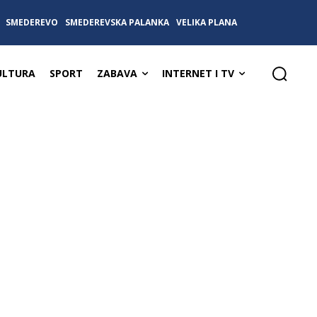
SMEDEREVO
SMEDEREVSKA PALANKA
VELIKA PLANA
ULTURA
SPORT
ZABAVA
INTERNET I TV