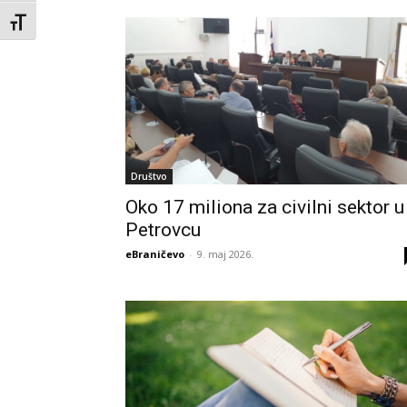
Toggle Font size
Društvo
Oko 17 miliona za civilni sektor u
Petrovcu
eBraničevo
-
9. maj 2026.