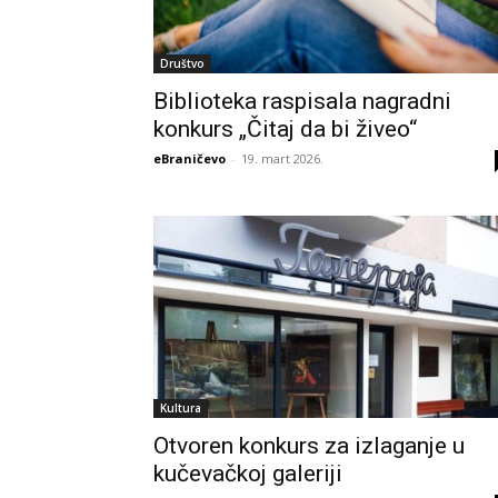
Društvo
Biblioteka raspisala nagradni
konkurs „Čitaj da bi živeo“
eBraničevo
-
19. mart 2026.
Kultura
Otvoren konkurs za izlaganje u
kučevačkoj galeriji