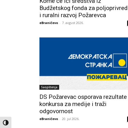
Kome će ići sredstva iz
Budžetskog fonda za poljoprivre
i ruralni razvoj Požarevca
eBraničevo
-
7. avgust 2026.
Saopštenja
DS Požarevac osporava rezultate
konkursa za medije i traži
odgovornost
eBraničevo
-
20. jul 2026.
Toggle High Contrast