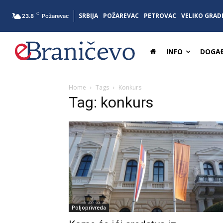
C
SRBIJA
POŽAREVAC
PETROVAC
VELIKO GRAD
23.8
Požarevac
INFO
DOGAĐ
Home
Tags
Konkurs
Tag: konkurs
Poljoprivreda