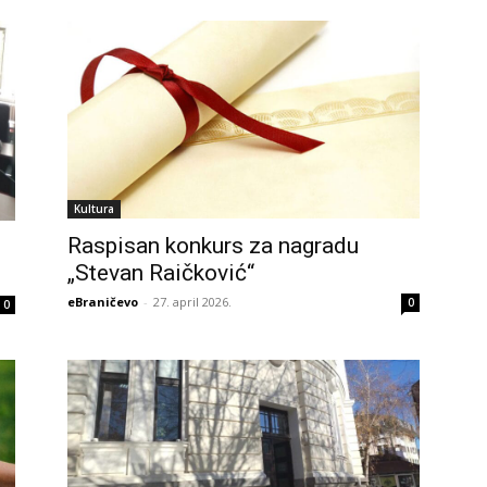
Kultura
Raspisan konkurs za nagradu
„Stevan Raičković“
eBraničevo
-
27. april 2026.
0
0