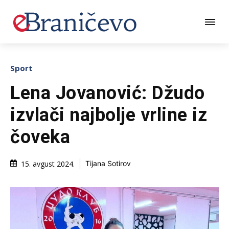
Sport
Lena Jovanović: Džudo
izvlači najbolje vrline iz
čoveka
15. avgust 2024.
Tijana Sotirov