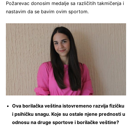
Požarevac donosim medalje sa različitih takmičenja i
nastavim da se bavim ovim sportom.
Ova borilačka veština istovremeno razvija fizičku
i psihičku snagu. Koje su ostale njene prednosti u
odnosu na druge sportove i borilačke veštine?