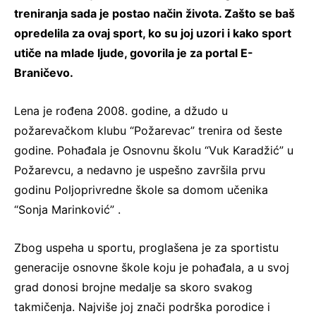
treniranja sada je postao način života. Zašto se baš
opredelila za ovaj sport, ko su joj uzori i kako sport
utiče na mlade ljude, govorila je za portal E-
Braničevo.
Lena je rođena 2008. godine, a džudo u
požarevačkom klubu “Požarevac” trenira od šeste
godine. Pohađala je Osnovnu školu “Vuk Karadžić” u
Požarevcu, a nedavno je uspešno završila prvu
godinu Poljoprivredne škole sa domom učenika
“Sonja Marinković” .
Zbog uspeha u sportu, proglašena je za sportistu
generacije osnovne škole koju je pohađala, a u svoj
grad donosi brojne medalje sa skoro svakog
takmičenja. Najviše joj znači podrška porodice i