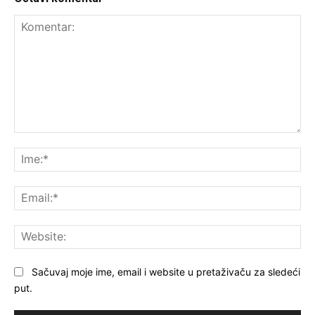
Komentar:
Ime
Ema
Web
Sačuvaj moje ime, email i website u pretaživaču za sledeći
put.