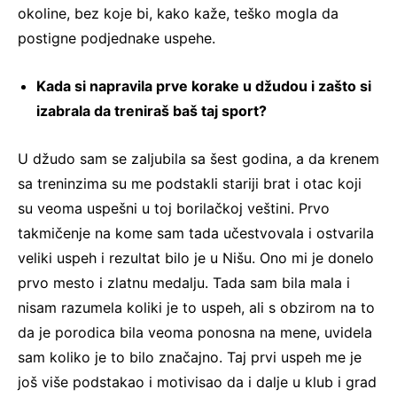
okoline, bez koje bi, kako kaže, teško mogla da
postigne podjednake uspehe.
Kada si napravila prve korake u džudou i zašto si
izabrala da treniraš baš taj sport?
U džudo sam se zaljubila sa šest godina, a da krenem
sa treninzima su me podstakli stariji brat i otac koji
su veoma uspešni u toj borilačkoj veštini. Prvo
takmičenje na kome sam tada učestvovala i ostvarila
veliki uspeh i rezultat bilo je u Nišu. Ono mi je donelo
prvo mesto i zlatnu medalju. Tada sam bila mala i
nisam razumela koliki je to uspeh, ali s obzirom na to
da je porodica bila veoma ponosna na mene, uvidela
sam koliko je to bilo značajno. Taj prvi uspeh me je
još više podstakao i motivisao da i dalje u klub i grad