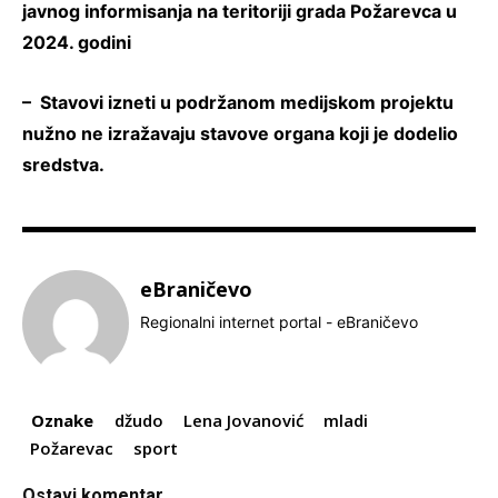
javnog informisanja na teritoriji grada Požarevca u
2024. godini
– Stavovi izneti u podržanom medijskom projektu
nužno ne izražavaju stavove organa koji je dodelio
sredstva.
eBraničevo
Regionalni internet portal - eBraničevo
Oznake
džudo
Lena Jovanović
mladi
Požarevac
sport
Ostavi komentar