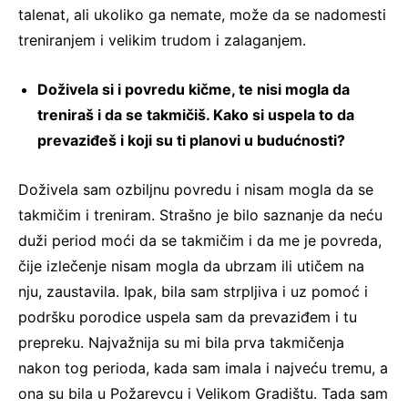
talenat, ali ukoliko ga nemate, može da se nadomesti
treniranjem i velikim trudom i zalaganjem.
Doživela si i povredu kičme, te nisi mogla da
treniraš i da se takmičiš. Kako si uspela to da
prevaziđeš i koji su ti planovi u budućnosti?
Doživela sam ozbiljnu povredu i nisam mogla da se
takmičim i treniram. Strašno je bilo saznanje da neću
duži period moći da se takmičim i da me je povreda,
čije izlečenje nisam mogla da ubrzam ili utičem na
nju, zaustavila. Ipak, bila sam strpljiva i uz pomoć i
podršku porodice uspela sam da prevaziđem i tu
prepreku. Najvažnija su mi bila prva takmičenja
nakon tog perioda, kada sam imala i najveću tremu, a
ona su bila u Požarevcu i Velikom Gradištu. Tada sam