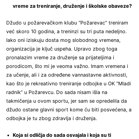
vreme za treniranje, druženje i školske obaveze?
Džudo u požarevačkom klubu “Požarevac” treniram
već skoro 10 godina, a treninzi su tri puta nedeljno.
Iako oni iziskuju dosta mog slobodnog vremena,
organizacija je ključ uspeha. Upravo zbog toga
pronalazim vreme za druženje sa prijateljima i
porodicom, što mi je veoma važno. Imam vremena i
za učenje, ali i za određene vannastavne aktivnosti,
kao što je rekreativno treniranje odbojke u OK “Mladi
radnik” u Požarevcu. Do sada nisam išla na
takmičenja u ovom sportu, jer sam se opredelila da
džudo ostane glavni sport kome ću biti posvećena, a
odbojka je tu zbog zdravlja i druženja.
Koja si odličja do sada osvajala i koja su ti