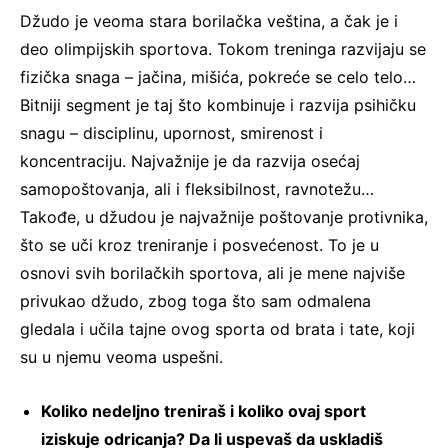
Džudo je veoma stara borilačka veština, a čak je i
deo olimpijskih sportova. Tokom treninga razvijaju se
fizička snaga – jačina, mišića, pokreće se celo telo…
Bitniji segment je taj što kombinuje i razvija psihičku
snagu – disciplinu, upornost, smirenost i
koncentraciju. Najvažnije je da razvija osećaj
samopoštovanja, ali i fleksibilnost, ravnotežu…
Takođe, u džudou je najvažnije poštovanje protivnika,
što se uči kroz treniranje i posvećenost. To je u
osnovi svih borilačkih sportova, ali je mene najviše
privukao džudo, zbog toga što sam odmalena
gledala i učila tajne ovog sporta od brata i tate, koji
su u njemu veoma uspešni.
Koliko nedeljno treniraš i koliko ovaj sport
iziskuje odricanja? Da li uspevaš da uskladiš