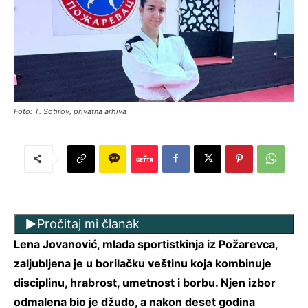
Foto: T. Sotirov, privatna arhiva
Pročitaj mi članak
Lena Jovanović, mlada sportistkinja iz Požarevca,
zaljubljena je u borilačku veštinu koja kombinuje
disciplinu, hrabrost, umetnost i borbu. Njen izbor
odmalena bio je džudo, a nakon deset godina