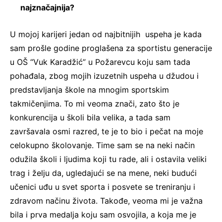
najznačajnija?
U mojoj karijeri jedan od najbitnijih uspeha je kada
sam prošle godine proglašena za sportistu generacije
u OŠ “Vuk Karadžić” u Požarevcu koju sam tada
pohađala, zbog mojih izuzetnih uspeha u džudou i
predstavljanja škole na mnogim sportskim
takmičenjima. To mi veoma znači, zato što je
konkurencija u školi bila velika, a tada sam
završavala osmi razred, te je to bio i pečat na moje
celokupno školovanje. Time sam se na neki način
odužila školi i ljudima koji tu rade, ali i ostavila veliki
trag i želju da, ugledajući se na mene, neki budući
učenici uđu u svet sporta i posvete se treniranju i
zdravom načinu života. Takođe, veoma mi je važna
bila i prva medalja koju sam osvojila, a koja me je