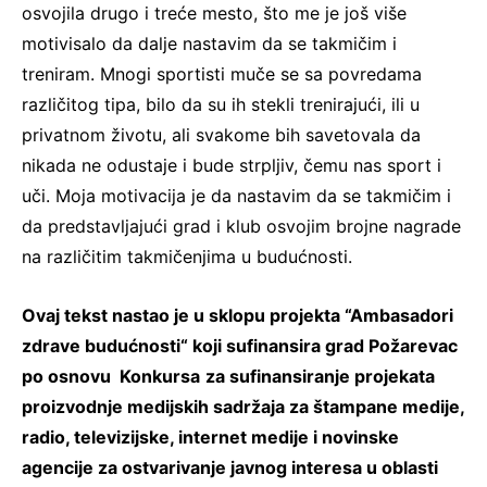
osvojila drugo i treće mesto, što me je još više
motivisalo da dalje nastavim da se takmičim i
treniram. Mnogi sportisti muče se sa povredama
različitog tipa, bilo da su ih stekli trenirajući, ili u
privatnom životu, ali svakome bih savetovala da
nikada ne odustaje i bude strpljiv, čemu nas sport i
uči. Moja motivacija je da nastavim da se takmičim i
da predstavljajući grad i klub osvojim brojne nagrade
na različitim takmičenjima u budućnosti.
Ovaj tekst nastao je u sklopu projekta “Ambasadori
zdrave budućnosti“ koji sufinansira grad Požarevac
po osnovu Konkursa
za sufinansiranje projekata
proizvodnje medijskih sadržaja za štampane medije,
radio, televizijske, internet medije i novinske
agencije za ostvarivanje javnog interesa u oblasti