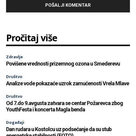
Pročitaj više
Zdravlje
Povišene vrednosti prizemnog ozona u Smederevu
Društvo
Analize vode pokazaće uzrok zamućenosti Vrela Mlave
Društvo
Od 7.do 9.avgusta zatvara se centar Požarevca zbog
YouthFesta i koncerta Magla benda
Događaji
Dan rudara u Kostolcu uz podsećanje da su stub
energetske stabilnosti (FOTO)