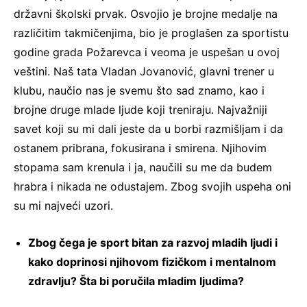
državni školski prvak. Osvojio je brojne medalje na
različitim takmičenjima, bio je proglašen za sportistu
godine grada Požarevca i veoma je uspešan u ovoj
veštini. Naš tata Vladan Jovanović, glavni trener u
klubu, naučio nas je svemu što sad znamo, kao i
brojne druge mlade ljude koji treniraju. Najvažniji
savet koji su mi dali jeste da u borbi razmišljam i da
ostanem pribrana, fokusirana i smirena. Njihovim
stopama sam krenula i ja, naučili su me da budem
hrabra i nikada ne odustajem. Zbog svojih uspeha oni
su mi najveći uzori.
Zbog čega je sport bitan za razvoj mladih ljudi i
kako doprinosi njihovom fizičkom i mentalnom
zdravlju? Šta bi poručila mladim ljudima?