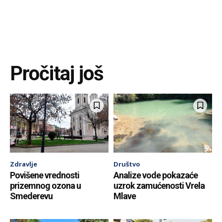
Pročitaj još
Zdravlje
Društvo
Povišene vrednosti
Analize vode pokazaće
prizemnog ozona u
uzrok zamućenosti Vrela
Smederevu
Mlave