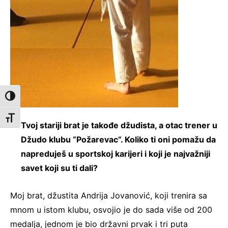
Toggle High Contrast
Toggle Font size
Tvoj stariji brat je takođe džudista, a otac trener u
Džudo klubu “Požarevac”. Koliko ti oni pomažu da
napreduješ u sportskoj karijeri i koji je najvažniji
savet koji su ti dali?
Moj brat, džustita Andrija Jovanović, koji trenira sa
mnom u istom klubu, osvojio je do sada više od 200
medalja, jednom je bio državni prvak i tri puta