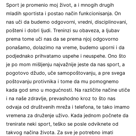
Sport je promenio moj život, a i mnogih drugih
mladih sportista i postao način funkcionisanja. On
nas uči da budemo odgovorni, vredni, disciplinovani,
pošteni i dobri ljudi. Treninzi su obaveza, a ljubav
prema tome uči nas da se prema njoj odgovorno
ponašamo, dolazimo na vreme, budemo uporni i da
podjednako prihvatamo uspehe i neuspehe. Ono što
je po mom mišljenju najvažnije jeste da nas sport, a
pogotovo džudo, uče samopoštovanju, a pre svega
poštovanju protivnika i tome da mu pomognemo
kada god smo u mogućnosti. Na različite načine utiče
i na naše zdravlje, prevashodno kroz to što nas
odvaja od društvenih mreža i telefona, te tako imamo
vremena za druženje uživo. Kada jednom počnete da
trenirate neki sport, teško se posle odviknete od
takvog načina života. Za sve je potrebno imati