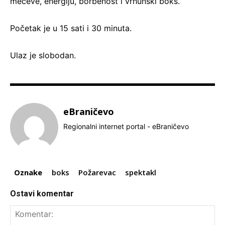
mečeve, energiju, borbenost i vrhunski boks.
Početak je u 15 sati i 30 minuta.
Ulaz je slobodan.
eBraničevo
Regionalni internet portal - eBraničevo
Oznake
boks
Požarevac
spektakl
Ostavi komentar