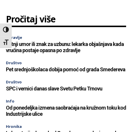
Pročitaj više
Toggle High Contrast
Zdravlje
Toggle Font size
Letnji umor ili znak za uzbunu: lekarka objašnjava kada
vrućina postaje opasna po zdravlje
Društvo
Pet srednjoškolaca dobija pomoć od grada Smedereva
Društvo
SPC i vernici danas slave Svetu Petku Trnovu
Info
Od ponedeljka izmena saobraćaja na kružnom toku kod
Industrijske ulice
Hronika