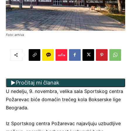
Foto: arhiva
Pročitaj mi članak
U nedelju, 9. novembra, velika sala Sportskog centra
Požarevac biće domaćin trećeg kola Bokserske lige
Beograda.
Iz Sportskog centra Požarevac najavljuju uzbudljive