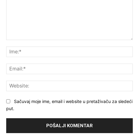
Komentar:
Ime
Ema
Web
Sačuvaj moje ime, email i website u pretaživaču za sledeći
put.