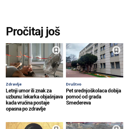
Pročitaj još
Zdravlje
Društvo
Letnji umor ili znak za
Pet srednjoškolaca dobija
uzbunu: lekarka objašnjava
pomoć od grada
kada vrućina postaje
Smedereva
opasna po zdravlje