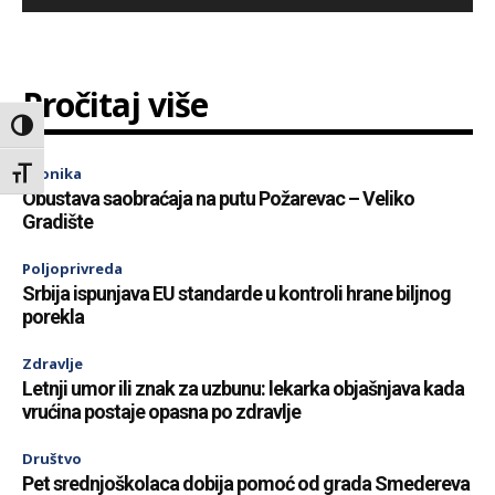
Pročitaj više
Toggle High Contrast
Hronika
Toggle Font size
Obustava saobraćaja na putu Požarevac – Veliko
Gradište
Poljoprivreda
Srbija ispunjava EU standarde u kontroli hrane biljnog
porekla
Zdravlje
Letnji umor ili znak za uzbunu: lekarka objašnjava kada
vrućina postaje opasna po zdravlje
Društvo
Pet srednjoškolaca dobija pomoć od grada Smedereva