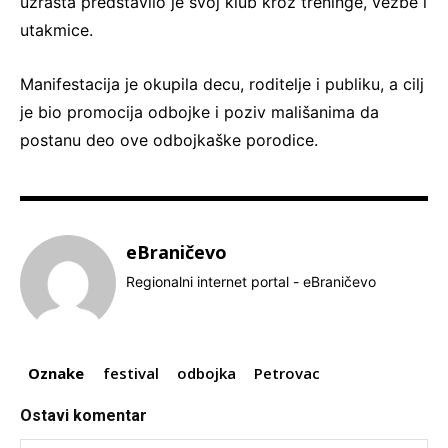
uzrasta predstavilo je svoj klub kroz treninge, vežbe i
utakmice.
Manifestacija je okupila decu, roditelje i publiku, a cilj
je bio promocija odbojke i poziv mališanima da
postanu deo ove odbojkaške porodice.
eBraničevo
Regionalni internet portal - eBraničevo
Oznake
festival
odbojka
Petrovac
Ostavi komentar