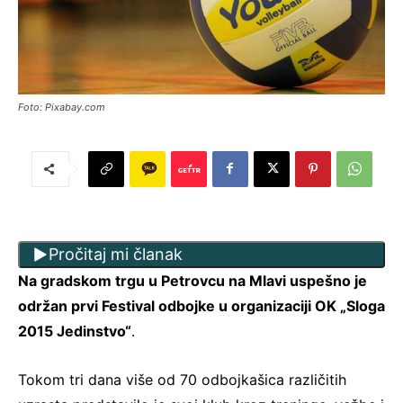
Foto: Pixabay.com
Pročitaj mi članak
Na gradskom trgu u Petrovcu na Mlavi uspešno je
održan prvi Festival odbojke u organizaciji OK „Sloga
2015 Jedinstvo“
.
Tokom tri dana više od 70 odbojkašica različitih