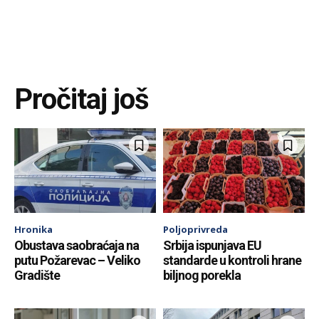
Pročitaj još
Hronika
Poljoprivreda
Obustava saobraćaja na
Srbija ispunjava EU
putu Požarevac – Veliko
standarde u kontroli hrane
Gradište
biljnog porekla