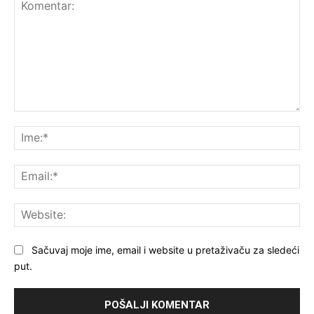
Komentar:
Ime
Ema
Web
Sačuvaj moje ime, email i website u pretaživaču za sledeći
put.