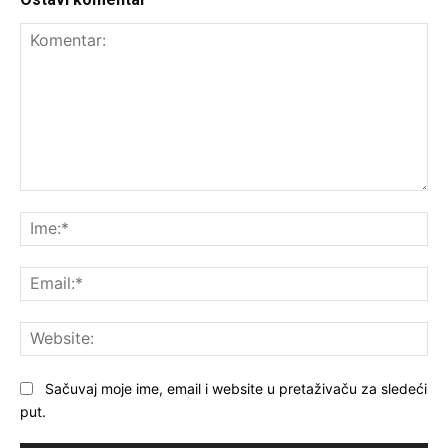
Komentar:
Ime
Ema
Web
Sačuvaj moje ime, email i website u pretaživaču za sledeći
put.