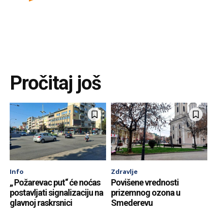
Pročitaj još
Info
Zdravlje
„ Požarevac put“ će noćas
Povišene vrednosti
postavljati signalizaciju na
prizemnog ozona u
glavnoj raskrsnici
Smederevu