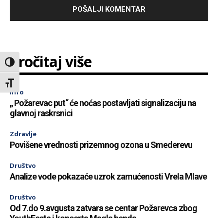
Pročitaj više
Toggle High Contrast
Toggle Font size
Info
„ Požarevac put“ će noćas postavljati signalizaciju na
glavnoj raskrsnici
Zdravlje
Povišene vrednosti prizemnog ozona u Smederevu
Društvo
Analize vode pokazaće uzrok zamućenosti Vrela Mlave
Društvo
Od 7.do 9.avgusta zatvara se centar Požarevca zbog