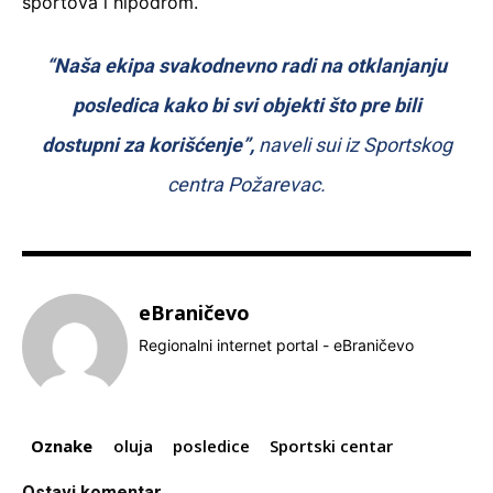
sportova i hipodrom.
“Naša ekipa svakodnevno radi na otklanjanju
posledica kako bi svi objekti što pre bili
dostupni za korišćenje”,
naveli sui iz Sportskog
centra Požarevac.
eBraničevo
Regionalni internet portal - eBraničevo
Oznake
oluja
posledice
Sportski centar
Ostavi komentar