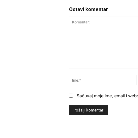
Ostavi komentar
Komentar:
Sačuvaj moje ime, email i webs