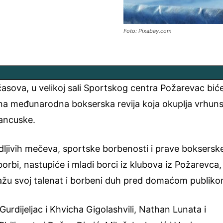
Foto: Pixabay.com
asova, u velikoj sali Sportskog centra Požarevac bić
na međunarodna bokserska revija koja okuplja vrhun
rancuske.
dljivih mečeva, sportske borbenosti i prave boksersk
orbi, nastupiće i mladi borci iz klubova iz Požarevca,
okažu svoj talenat i borbeni duh pred domaćom publiko
Gurdijeljac i Khvicha Gigolashvili, Nathan Lunata i