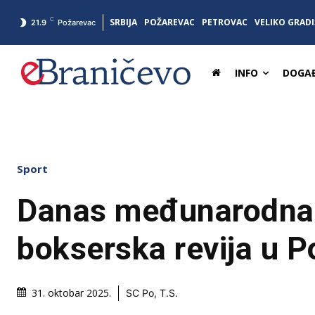
C
SRBIJA
POŽAREVAC
PETROVAC
VELIKO GRADI
21.9
Požarevac
INFO
DOGAĐ
Sport
Danas međunarodna
bokserska revija u 
31. oktobar 2025.
SC Po, T.S.