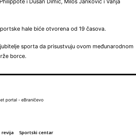
hilippote i Dušan Dimić, Miloš Janković i Vanja
Sportske hale biće otvorena od 19 časova.
 ljubitelje sporta da prisustvuju ovom međunarodnom
rže borce.
net portal - eBraničevo
revija
Sportski centar