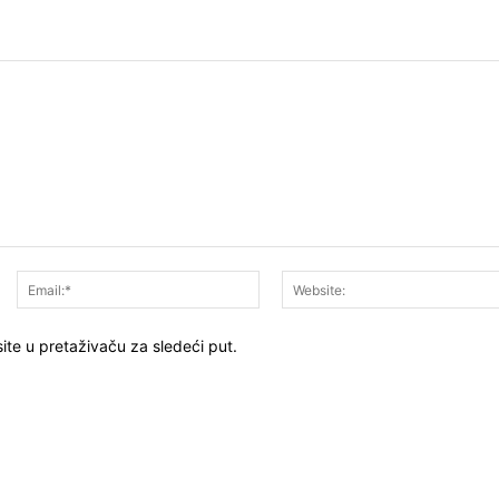
Ime:*
Email:*
ite u pretaživaču za sledeći put.