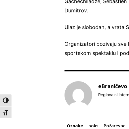
Gachechiladze, Sébastien P
Dumitrov.
Ulaz je slobodan, a vrata 
Organizatori pozivaju sve
sportskom spektaklu i pod
eBraničevo
Regionalni inter
Toggle High Contrast
Toggle Font size
Oznake
boks
Požarevac